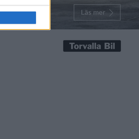
senaste nyheterna!
Prenumerera