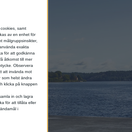
Polo
6 aug 2026
Volvokoncernen
samarbetar med Toyota
s cookies, samt
kring vätgas för tung
kas av en enhet för
trafik
t målgruppsinsikter,
r använda exakta
ka för att godkänna
6 aug 2026
Helt enligt plan – nu
å åtkomst till mer
byggs BMW i3
mtycke.
Observera
tt att invända mot
r som helst ändra
och klicka på knappen
samla in och lagra
för att tillåta eller
Elbilens
 ändamål i
nyhetsbrev
Håll dig uppdaterad om de