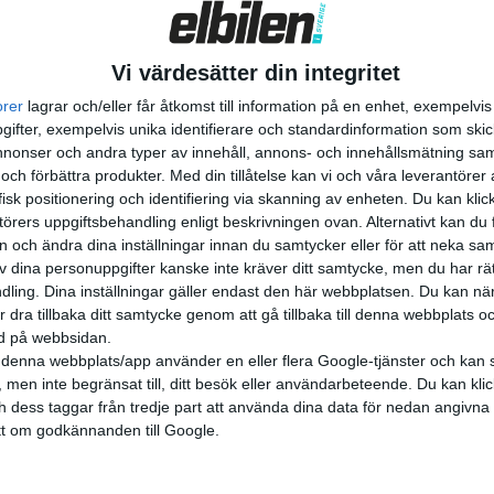
fieringen av tunga transporter. Möjligheten att kunna ladda
a tunga lastbilar med omkring 1.000 kW gör att det går att
n tillräckligt med räckvidd i de stora batteriern...
Vi värdesätter din integritet
orer
lagrar och/eller får åtkomst till information på en enhet, exempelvi
ifter, exempelvis unika identifierare och standardinformation som skic
onser och andra typer av innehåll, annons- och innehållsmätning sam
 och förbättra produkter.
Med din tillåtelse kan vi och våra leverantöre
isk positionering och identifiering via skanning av enheten. Du kan klic
örers uppgiftsbehandling enligt beskrivningen ovan. Alternativt kan du f
on och ändra dina inställningar innan du samtycker eller för att neka sa
av dina personuppgifter kanske inte kräver ditt samtycke, men du har rä
ling. Dina inställningar gäller endast den här webbplatsen. Du kan nä
r dra tillbaka ditt samtycke genom att gå tillbaka till denna webbplats 
ned på webbsidan.
denna webbplats/app använder en eller flera Google-tjänster och kan 
 men inte begränsat till, ditt besök eller användarbeteende. Du kan klicka 
och dess taggar från tredje part att använda dina data för nedan angivna
t om godkännanden till Google.