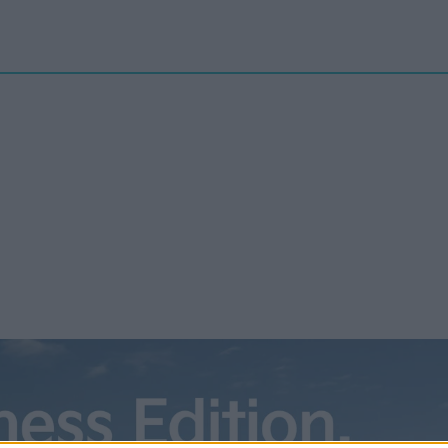
Nyheter
elbilenPLUS
Tester
Magasinet
Krönikor
Podcast
Kon
stolpe: Kempower levererar
riges första laddstolpe med
-standard
t Charging System, eller MCS, ses som en nyckel till