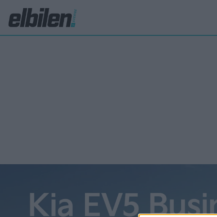
MCS
Mil
MCS
Sve
MCS
Megawat