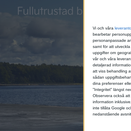
elektri
eldrivn
klämma i
Vi och våra
leverant
bearbetar personuppg
personanpassade ann
samt för att utveckla
uppgifter om geograf
vår och våra leverant
detaljerad informati
att viss behandling 
sådan uppgiftsbehand
dina preferenser elle
"Integritet" längst 
Observera också att 
information inklusive,
inte tillåta Google 
nedanstående avsnit