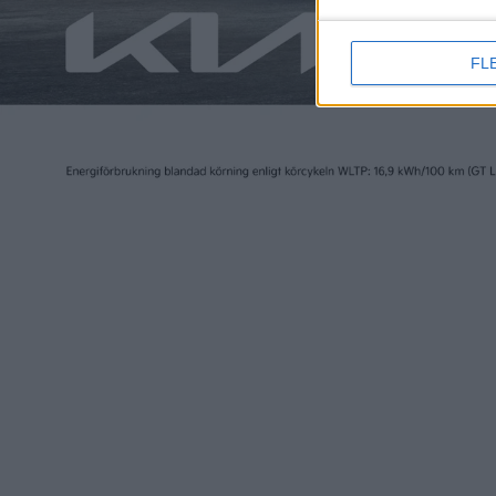
FL
Elbilen i Sverige ägs av Tidningen Elbilen i Sv
Ansvarig utgivare:
Fredrik Sandberg
Adress:
Götgatan 71
116 21 STOCKHOLM