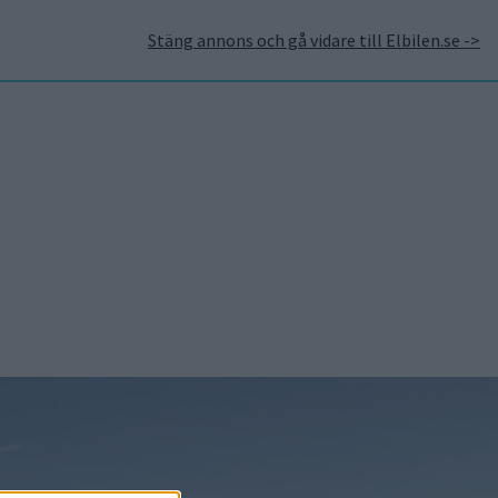
Stäng annons och gå vidare till Elbilen.se ->
takt
Annonsera hos Elbilen
Tidningsarkivet
Prenumerera
Mest lästa
5 aug 2026
Uppgift: då kommer
Volvos nya eldrivna
volymmodell EX50
6 aug 2026
Nu även Byd – då vill
jätten tillverka solid
state-batterier
6 aug 2026
Säljstart för
instegsversionen av ID.