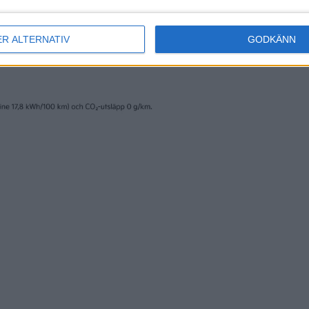
ER ALTERNATIV
GODKÄNN
erige AB och trycks av www.fridholmpartners.se