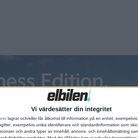
Vi värdesätter din integritet
orer
lagrar och/eller får åtkomst till information på en enhet, exempelvi
ifter, exempelvis unika identifierare och standardinformation som skic
onser och andra typer av innehåll, annons- och innehållsmätning sam
 och förbättra produkter.
Med din tillåtelse kan vi och våra leverantöre