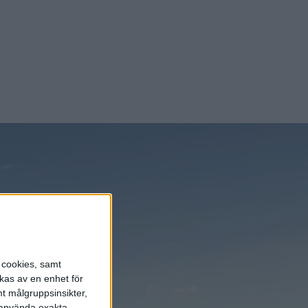
s cookies, samt
kas av en enhet för
t målgruppsinsikter,
r använda exakta