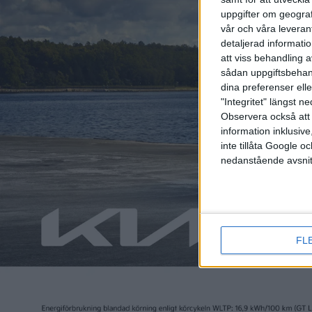
uppgifter om geograf
vår och våra leverant
detaljerad informati
att viss behandling 
sådan uppgiftsbehand
dina preferenser elle
"Integritet" längst 
Observera också att 
Relaterat innehåll
information inklusive,
inte tillåta Google 
nedanstående avsnit
nyheter
nyheter
FL
22 jul 2026
9 jul 2026
Högre version av Kia PV5
För ökad