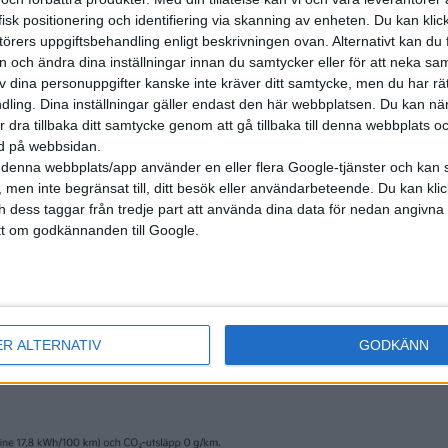
isk positionering och identifiering via skanning av enheten. Du kan klic
örers uppgiftsbehandling enligt beskrivningen ovan. Alternativt kan du f
on och ändra dina inställningar innan du samtycker eller för att neka sa
av dina personuppgifter kanske inte kräver ditt samtycke, men du har rä
ling. Dina inställningar gäller endast den här webbplatsen. Du kan nä
r dra tillbaka ditt samtycke genom att gå tillbaka till denna webbplats 
ned på webbsidan.
denna webbplats/app använder en eller flera Google-tjänster och kan 
 men inte begränsat till, ditt besök eller användarbeteende. Du kan klicka 
och dess taggar från tredje part att använda dina data för nedan angivna
t om godkännanden till Google.
nyheter
ER ALTERNATIV
GODKÄNN
6 jul 2026
 framkomlighet –
Priset klart – det k