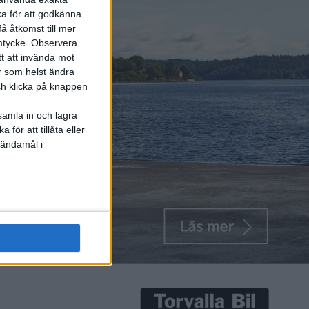
ka för att godkänna
å åtkomst till mer
mtycke.
Observera
tt att invända mot
r som helst ändra
och klicka på knappen
samla in och lagra
för att tillåta eller
 ändamål i
ostar