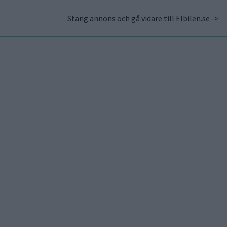
Stäng annons och gå vidare till Elbilen.se ->
takt
Annonsera hos Elbilen
Tidningsarkivet
Prenumerera
Mest lästa
5 aug 2026
Uppgift: då kommer Volvos
nya eldrivna volymmodell
EX50
5 aug 2026
LFP-batteri och kiselkarbid
– A2 e-tron är Audis mest
effektiva elbil
5 aug 2026
Så räddar solceller
tillverkningen av BMW iX3