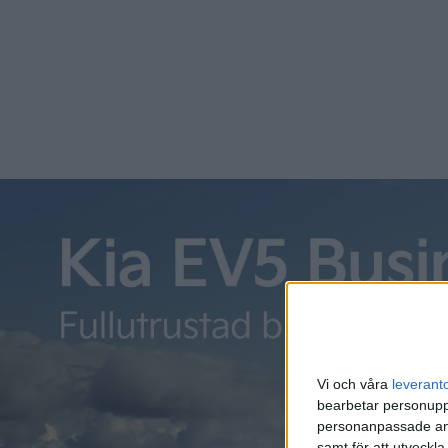
Vi och våra
leverant
bearbetar personuppg
personanpassade ann
samt för att utveckla