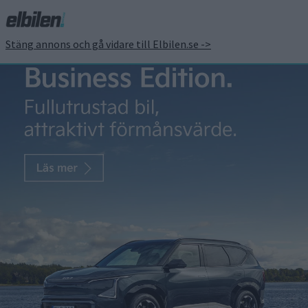
Stäng annons och gå vidare till Elbilen.se ->
Bussen ska byggas – och
VW planerar för två
andra modeller