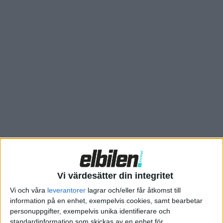
– Bilar som väcker känslor är mycket viktiga för märket. Vi
säljer fortfarande många ”Bubblor”, framför allt i USA. Men vi
kommer även att erbjuda minibussen, som vi nyligen beslutade
att producera,
säger Herbert Diess till den brittiska
motortidningen.
VW:s designchef Oliver Stefani säger också till sajten att
minibussen likt sina förfäder kan komma i flera olika
utföranden. Spännande, särskilt med tanke på att
konceptbilens interiör redan är mycket flexibel.
Precis som
Golfliknande
ID och
Vi värdesätter din integritet
crossover-
Vi och våra
leverantorer
lagrar och/eller får åtkomst till
suven ID
information på en enhet, exempelvis cookies, samt bearbetar
Crozz bygger
personuppgifter, exempelvis unika identifierare och
bussen på
standardinformation som skickas av en enhet för