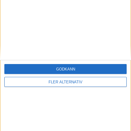
13 jul 2026
VW-kopia lever vidare – Ora uppdaterar
eldriven “Bubbla”
nyheter
GODKÄNN
FLER ALTERNATIV
10 jul 2026
Ned i Kina och USA – Europa ljuspunkten för
Volkswagens elbilar