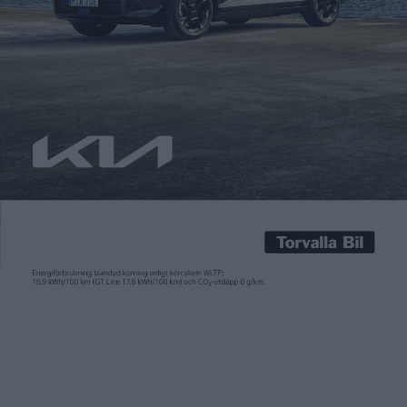
Patrick Ekstrand
26 jun 2017
Volkswagen tänker göra slag i saken och tillverka minibussen
ID Buzz. Dessutom har företaget långt gångna planer på
ytterligare två bilar i ID-familjen, som år 2022 kommer att
bestå av minst fem modeller. Minibussen, som först visades
upp i Detroit, har fått ett mycket positivt bemötande. Trots
det har VW avvaktat, men nu säger vd:n […]
Volkswagen tänker göra slag i saken och tillverka minibussen
ID Buzz. Dessutom har företaget långt gångna planer på
ytterligare två bilar i ID-familjen, som år 2022 kommer att
bestå av minst fem modeller.
Minibussen, som först visades upp i Detroit, har fått ett
mycket positivt bemötande. Trots det har VW avvaktat, men nu
säger vd:n till Auto Express att den har fått klartecken.