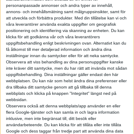
MEB-
personanpassade annonser och andra typer av innehåll,
annons- och innehållsmätning samt målgruppsinsikter, samt för
plattformen.
ID Crozz Foto: VW
att utveckla och förbättra produkter.
Med din tillåtelse kan vi och
Men nu finns
våra leverantörer använda exakta uppgifter om geografisk
planer på
positionering och identifiering via skanning av enheten. Du kan
ytterligare två modeller, skriver en nederländsk webbsajt.
klicka för att godkänna vår och våra leverantörers
Groen7 har publicerat en powerpointbild
som föreställer
uppgiftsbehandling enligt beskrivningen ovan. Alternativt kan du
få åtkomst till mer detaljerad information och ändra dina
fem fordon med prefixet ID. Utöver de ovan nämnda
inställningar innan du samtycker eller för att neka samtycke.
modellerna handlar det om ID Aero och ID Lounge. Båda
Observera att viss behandling av dina personuppgifter kanske
modellerna skyls av täcken, men av konturerna att döma
inte kräver ditt samtycke, men du har rätt att invända mot sådan
handlar det om en så kallad MPV och en strömlinjeformad
uppgiftsbehandling. Dina inställningar gäller endast den här
sedan. Alla modellerna ska enligt bilden finnas senast 2022,
webbplatsen. Du kan när som helst ändra dina preferenser eller
dra tillbaka ditt samtycke genom att gå tillbaka till denna
men de två ”nyupptäckta” modellerna ska enligt samma bild
webbplats och klicka på knappen "Integritet" längst ned på
tillverkas för USA- och Kinamarknaderna.
webbsidan.
Observera också att denna webbplats/app använder en eller
flera Google-tjänster och kan samla in och lagra information
inklusive, men inte begränsat till, ditt besök eller
användarbeteende. Du kan klicka för att tillåta eller inte tillåta
Google och dess taggar från tredje part att använda dina data