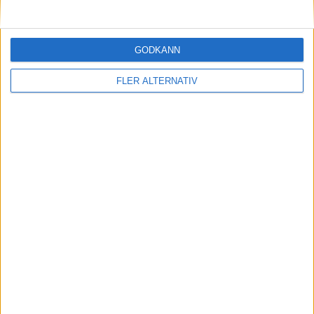
CATL visar ultrasnabbladdande batteri för
transportbilar
GODKÄNN
FLER ALTERNATIV
Läs mer
nyheter