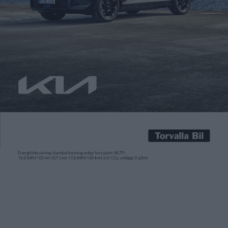
Patrick Ekstrand
12 apr 2017
Mercedes batterileverantör utvecklar mer effektiva
battericeller som ska kunna innebära en räckvidd på 500
kilometer. Med dagens teknik handlar det om 350 kilometer
och målsättningen är att de nya cellerna ska finnas på
marknaden 2020. – Vi kommer att uppnå 500 kilometers
räckvidd genom att använda oss av vår egen teknik i
kombination med nya […]
Mercedes batterileverantör utvecklar mer effektiva
battericeller som ska kunna innebära en räckvidd på 500
kilometer. Med dagens teknik handlar det om 350 kilometer
och målsättningen är att de nya cellerna ska finnas på
marknaden 2020.
– Vi kommer att uppnå 500 kilometers räckvidd genom att
använda oss av vår egen teknik i kombination med nya material