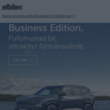
Stäng annons och gå vidare till Elbilen.se ->
Dagens batteriteknik allt
närmare horisonten