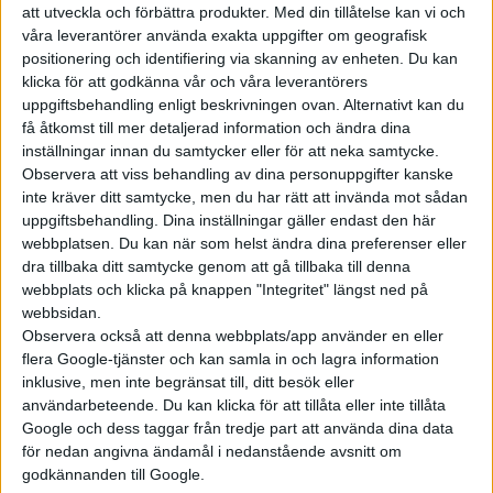
att utveckla och förbättra produkter.
Med din tillåtelse kan vi och
våra leverantörer använda exakta uppgifter om geografisk
positionering och identifiering via skanning av enheten. Du kan
klicka för att godkänna vår och våra leverantörers
uppgiftsbehandling enligt beskrivningen ovan. Alternativt kan du
få åtkomst till mer detaljerad information och ändra dina
inställningar innan du samtycker eller för att neka samtycke.
Observera att viss behandling av dina personuppgifter kanske
inte kräver ditt samtycke, men du har rätt att invända mot sådan
uppgiftsbehandling. Dina inställningar gäller endast den här
webbplatsen. Du kan när som helst ändra dina preferenser eller
dra tillbaka ditt samtycke genom att gå tillbaka till denna
webbplats och klicka på knappen "Integritet" längst ned på
webbsidan.
Observera också att denna webbplats/app använder en eller
flera Google-tjänster och kan samla in och lagra information
inklusive, men inte begränsat till, ditt besök eller
användarbeteende. Du kan klicka för att tillåta eller inte tillåta
Google och dess taggar från tredje part att använda dina data
för nedan angivna ändamål i nedanstående avsnitt om
godkännanden till Google.