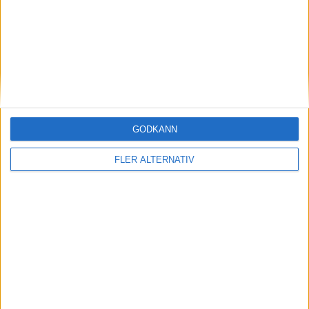
nyheter
GODKÄNN
FLER ALTERNATIV
11 jun 2026
Svenske Mercedeschefen och kollegor sågar
EU:s klimatpolitik
Läs mer