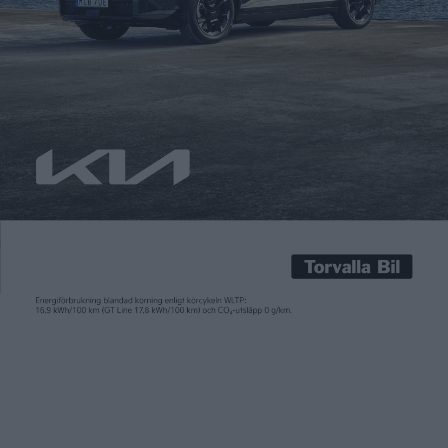
cirkusen
Carl Undéhn
5 jun 2026
I helgen är det dags för Formel 1 i Monaco. Nya regler har gjort
att Formel 1 har elektrifierats allt mer. Säsongen 2026 körs
med hybridmotorer där eldriften kan ge en effekt på upp till 350
kW, jämfört med 400 kW från förbränningsmotorn. En närapå
50/50-fördelning mellan förbränningsmotor och eldrift. När
det kommer till att […]
I helgen är det dags för Formel 1 i Monaco. Nya regler har gjort
att Formel 1 har elektrifierats allt mer. Säsongen 2026 körs
med hybridmotorer där eldriften kan ge en effekt på upp till 350
kW, jämfört med 400 kW från förbränningsmotorn. En närapå
50/50-fördelning mellan förbränningsmotor och eldrift.