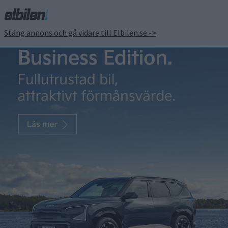
Stäng annons och gå vidare till Elbilen.se ->
Ellastbil till racerbanan –
Mercedes kör med
eActros till Formel 1-