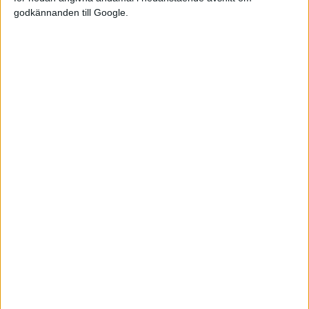
godkännanden till Google.
Relaterat innehåll