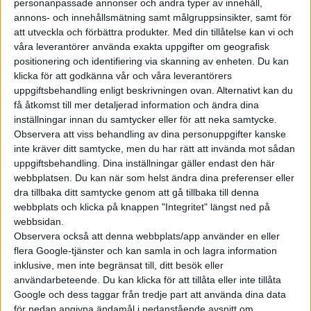
personanpassade annonser och andra typer av innehåll,
verklighet idag, säger Ash Armstrong från Daimler Truck i
annons- och innehållsmätning samt målgruppsinsikter, samt för
Storbritannien.
att utveckla och förbättra produkter.
Med din tillåtelse kan vi och
våra leverantörer använda exakta uppgifter om geografisk
Mercedes eActros har tre batteripaket med FLP-celler som har
positionering och identifiering via skanning av enheten. Du kan
en total kapacitet på 600 kWh och ger lastbilen en räckvidd på
klicka för att godkänna vår och våra leverantörers
uppgiftsbehandling enligt beskrivningen ovan. Alternativt kan du
50 mil. Modellen är den första från tillverkaren som kan
få åtkomst till mer detaljerad information och ändra dina
utrustas med så kallad ”Megawatt Charging System”, MCS, som
inställningar innan du samtycker eller för att neka samtycke.
gör att lastbilen kan snabbladda med upp till 1 000 kW och
Observera att viss behandling av dina personuppgifter kanske
fylla batteripacken från 20 till 80 procent på 30 minuter.
inte kräver ditt samtycke, men du har rätt att invända mot sådan
uppgiftsbehandling. Dina inställningar gäller endast den här
webbplatsen. Du kan när som helst ändra dina preferenser eller
dra tillbaka ditt samtycke genom att gå tillbaka till denna
webbplats och klicka på knappen "Integritet" längst ned på
webbsidan.
Observera också att denna webbplats/app använder en eller
flera Google-tjänster och kan samla in och lagra information
inklusive, men inte begränsat till, ditt besök eller
användarbeteende. Du kan klicka för att tillåta eller inte tillåta
Google och dess taggar från tredje part att använda dina data
för nedan angivna ändamål i nedanstående avsnitt om