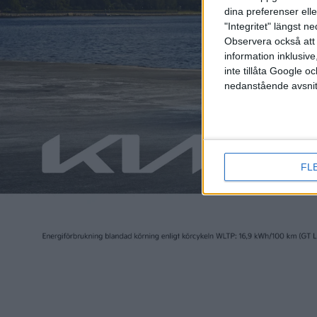
dina preferenser elle
"Integritet" längst 
Observera också att 
information inklusive,
inte tillåta Google 
nedanstående avsnit
FL
VLE erbjuds även i utförandet Premium Plus, som kostar f
projiceringsfunktion, elektriskt justerbara framsäten me
surroundljud och fälgar på 20-tum. Premium Plus komm