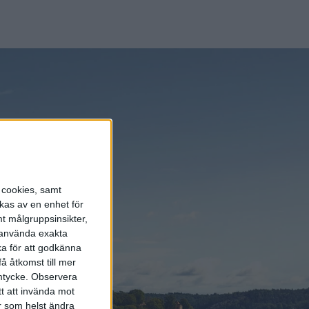
 du ha plats
e kostar det
re raderna.
 på 70 mil.
s cookies, samt
kas av en enhet för
t målgruppsinsikter,
r använda exakta
ka för att godkänna
å åtkomst till mer
mtycke.
Observera
tt att invända mot
r som helst ändra