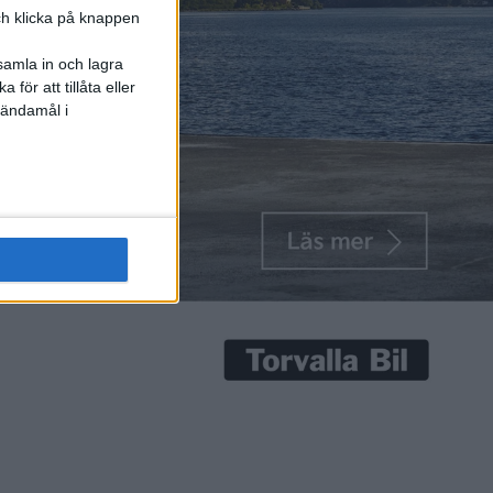
och klicka på knappen
samla in och lagra
för att tillåta eller
 ändamål i
stare med
r med 3D-
rumentbrädan