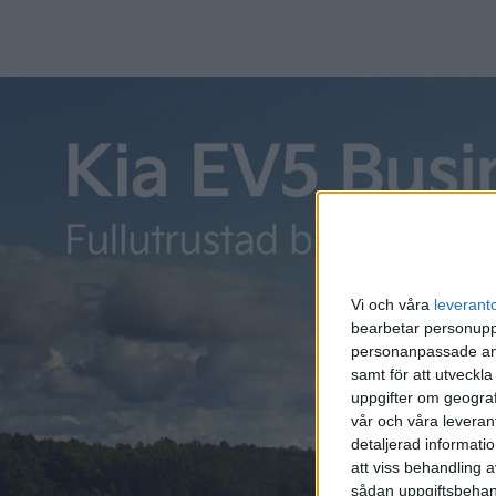
Priset för Mercedes VLE 300 Advanced Plus börjar på 947 7
för sju kostar det 5 190 kronor extra och för att ersätta 
11 150 kronor extra. Senare i år ska Mercedes VLE även 
Mercedes VLE 300 har en motor på framaxeln med en effek
Batteriet kan snabbladdas med upp till 320 kW och tiden för
Vi och våra
leverant
bearbetar personuppg
personanpassade ann
samt för att utveckla
uppgifter om geograf
vår och våra leverant
detaljerad informati
att viss behandling 
sådan uppgiftsbehand