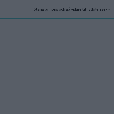
Stäng annons och gå vidare till Elbilen.se ->
takt
Annonsera hos Elbilen
Tidningsarkivet
Prenumerera
Mest lästa
7 aug 2026
Studie: Förbränningsbilar
borde skrotas direkt
5 aug 2026
Uppgift: då kommer Volvos
nya eldrivna volymmodell
EX50
7 aug 2026
EU-plan: V2G-krav ska göra
elbilar till del av