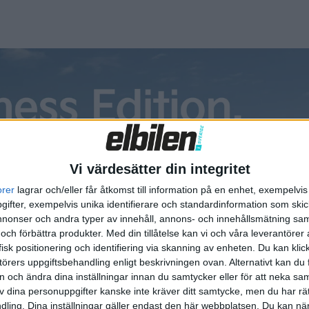
00 kronor. Det handlar då om den femsitsiga versionen, vill
den bakre soffan med två fåtöljer för ett sexsitsigt utförand
komma med plats för åtta personer med soffa på de båda bak
t på 200 kW och ett batteri på 115 kWh som ger en räckvidd
 att fylla det från 10 till 80 procent anges till 25 minuter.
Vi värdesätter din integritet
orer
lagrar och/eller får åtkomst till information på en enhet, exempelvi
ifter, exempelvis unika identifierare och standardinformation som skic
onser och andra typer av innehåll, annons- och innehållsmätning sam
 och förbättra produkter.
Med din tillåtelse kan vi och våra leverantöre
isk positionering och identifiering via skanning av enheten. Du kan klic
örers uppgiftsbehandling enligt beskrivningen ovan. Alternativt kan du f
on och ändra dina inställningar innan du samtycker eller för att neka sa
av dina personuppgifter kanske inte kräver ditt samtycke, men du har rä
ling. Dina inställningar gäller endast den här webbplatsen. Du kan nä