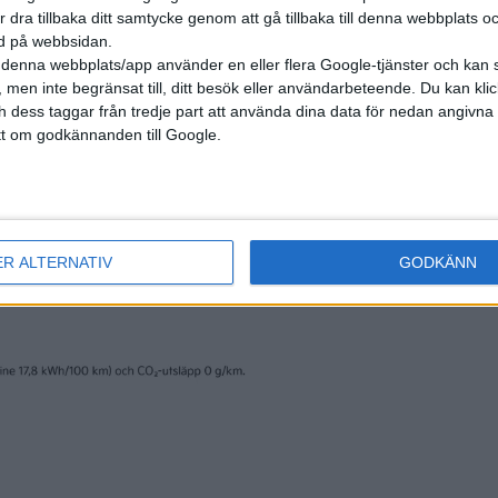
r dra tillbaka ditt samtycke genom att gå tillbaka till denna webbplats 
ned på webbsidan.
denna webbplats/app använder en eller flera Google-tjänster och kan 
 men inte begränsat till, ditt besök eller användarbeteende. Du kan klicka 
och dess taggar från tredje part att använda dina data för nedan angivna
t om godkännanden till Google.
ER ALTERNATIV
GODKÄNN
rån 1 067 799 kronor. Då ingår bland annat digitala strålka
d ventilation och massage, en ljudanläggning från Burmeste
er också med den stora skärmen MBUX Superscreen på inst