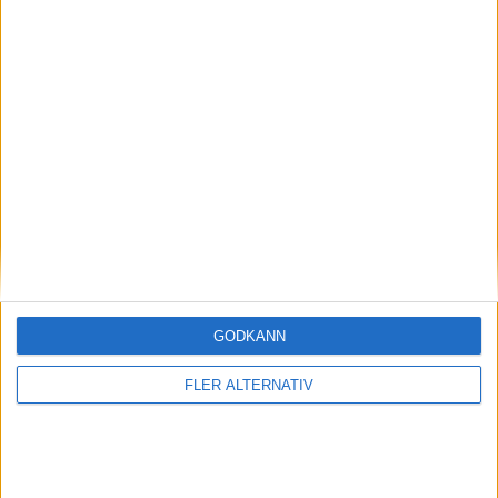
27 sep 2017
Northvolt och ABB samarbetar kring
batterifabrik
Läs mer
GODKÄNN
nyheter
FLER ALTERNATIV