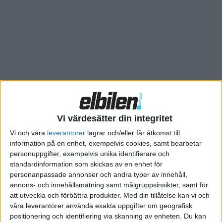
Storskaligheten och att allt sker under samma tak innebär
enligt Tesla stora kostnadsbesparingar, något som kommer
att göra deras produkter mer konkurrenskraftiga och
överkomliga.
Vi värdesätter din integritet
Vi och våra
leverantorer
lagrar och/eller får åtkomst till
information på en enhet, exempelvis cookies, samt bearbetar
personuppgifter, exempelvis unika identifierare och
standardinformation som skickas av en enhet för
personanpassade annonser och andra typer av innehåll,
annons- och innehållsmätning samt målgruppsinsikter, samt för
att utveckla och förbättra produkter.
Med din tillåtelse kan vi och
våra leverantörer använda exakta uppgifter om geografisk
positionering och identifiering via skanning av enheten. Du kan