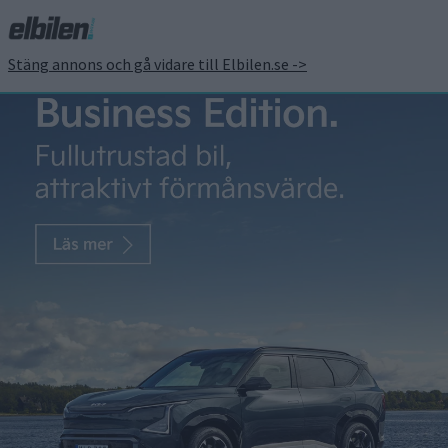
Stäng annons och gå vidare till Elbilen.se ->
Gigafactory är i gång
Patrick Ekstrand
4 jan 2017