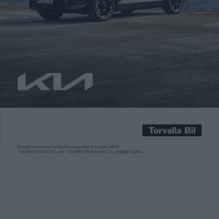
Teslas Gigafactory har börjat producera batterier. När den är i
full gång nästa år räknar företaget med en årsproduktion på
35 gigawattimmar. Fabriken smygstartade i december med en
testserie av de nya 2170-cellerna som har utvecklats i
samarbete med Panasonic, men från och med nu är det ”äkta
vara” som lämnar produktionslinjen. Till en början […]
Teslas Gigafactory har börjat producera batterier. När den är i
full gång nästa år räknar företaget med en årsproduktion på
35 gigawattimmar.
Fabriken smygstartade i december med en testserie av de nya
2170-cellerna som har utvecklats i samarbete med Panasonic,
men från och med nu är det ”äkta vara” som lämnar
produktionslinjen. Till en början handlar det om celler för
Powerwall och Powerpack, Teslas energilagringssystem för
hemmabruk och företag, och från och med andra kvartalet ska
fabriken även tillverka celler för Model 3.