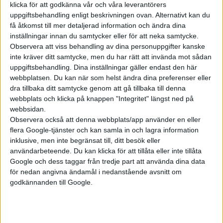
klicka för att godkänna vår och våra leverantörers
uppgiftsbehandling enligt beskrivningen ovan. Alternativt kan du
få åtkomst till mer detaljerad information och ändra dina
inställningar innan du samtycker eller för att neka samtycke.
Observera att viss behandling av dina personuppgifter kanske
inte kräver ditt samtycke, men du har rätt att invända mot sådan
uppgiftsbehandling. Dina inställningar gäller endast den här
webbplatsen. Du kan när som helst ändra dina preferenser eller
dra tillbaka ditt samtycke genom att gå tillbaka till denna
webbplats och klicka på knappen "Integritet" längst ned på
webbsidan.
Observera också att denna webbplats/app använder en eller
flera Google-tjänster och kan samla in och lagra information
inklusive, men inte begränsat till, ditt besök eller
Relaterat innehåll
användarbeteende. Du kan klicka för att tillåta eller inte tillåta
Google och dess taggar från tredje part att använda dina data
för nedan angivna ändamål i nedanstående avsnitt om
nyheter
godkännanden till Google.