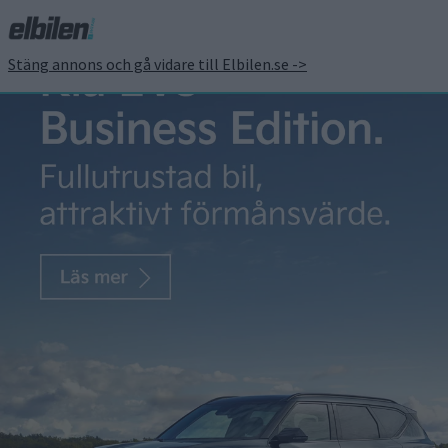
Stäng annons och gå vidare till Elbilen.se ->
Här ser du nya Nissan
Leaf först av alla