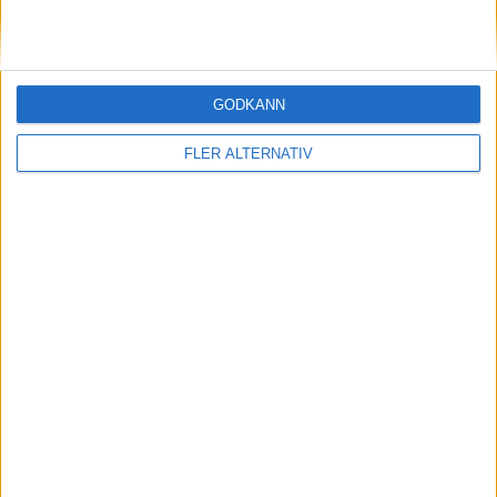
6 aug 2026
Nu även Byd – då vill jätten tillverka solid
state-batterier
GODKÄNN
FLER ALTERNATIV
nyheter
6 aug 2026
Volvokoncernen samarbetar med Toyota kring
vätgas för tung trafik