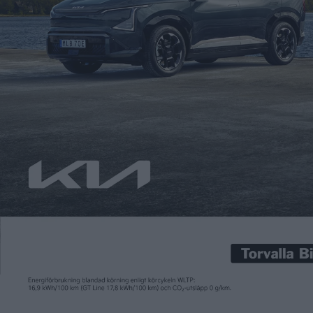
Patrick Ekstrand
5 sep 2017
Nya Nissan Leaf visas upp natten till onsdag, svensk tid. Se
presentationen i Tokyo live här på Elbilen.org. Fram till nu har
vi fått nöja oss med spionbilder och läckta uppgifter om
batteristorleken och andra tekniska data. Vi vet också att de
karakteristiska ”grodögonen” till framlyktor försvinner men
den som vill veta allt om den […]
Nya Nissan Leaf visas upp natten till onsdag, svensk tid.
Se
presentationen i Tokyo live här på Elbilen.org
.
Fram till nu har vi fått nöja oss med
spionbilder och läckta
uppgifter
om batteristorleken och andra tekniska data. Vi vet
också att de karakteristiska
”grodögonen” till framlyktor
försvinner
men den som vill veta allt om den uppfräschade
elbilen kan följa livesändningen från klockan 1.30 natten till
den 6 september. Innan dess kan du bara se en nedräkning.