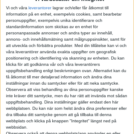
Vi och våra
leverantorer
lagrar och/eller får åtkomst till
information på en enhet, exempelvis cookies, samt bearbetar
personuppgifter, exempelvis unika identifierare och
standardinformation som skickas av en enhet för
personanpassade annonser och andra typer av innehåll,
annons- och innehållsmätning samt målgruppsinsikter, samt för
att utveckla och förbättra produkter.
Med din tillåtelse kan vi och
våra leverantörer använda exakta uppgifter om geografisk
positionering och identifiering via skanning av enheten. Du kan
klicka för att godkänna vår och våra leverantörers
uppgiftsbehandling enligt beskrivningen ovan. Alternativt kan du
få åtkomst till mer detaljerad information och ändra dina
inställningar innan du samtycker eller för att neka samtycke.
Observera att viss behandling av dina personuppgifter kanske
inte kräver ditt samtycke, men du har rätt att invända mot sådan
uppgiftsbehandling. Dina inställningar gäller endast den här
webbplatsen. Du kan när som helst ändra dina preferenser eller
dra tillbaka ditt samtycke genom att gå tillbaka till denna
webbplats och klicka på knappen "Integritet" längst ned på
webbsidan.
Observera också att denna webbplats/app använder en eller