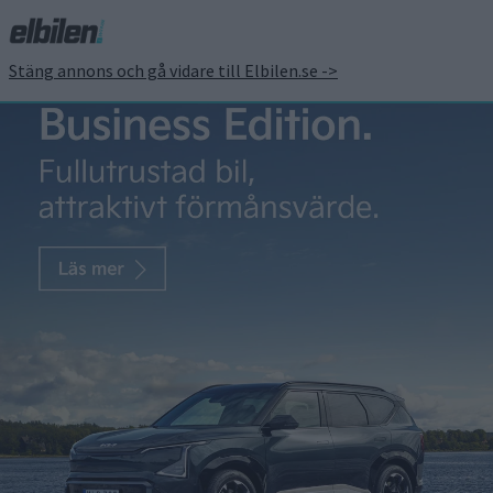
Stäng annons och gå vidare till Elbilen.se ->
Kia visar designen på
elsuven EV9