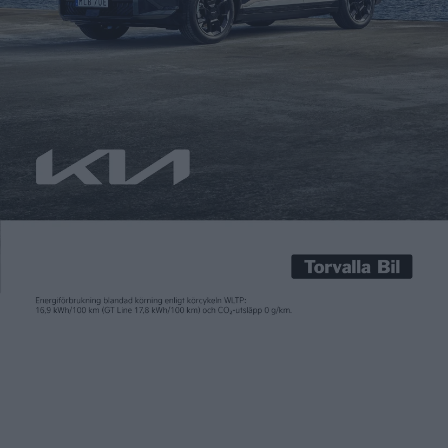
Carl Undéhn
14 mar 2023
Nästa elbil från Kia efter EV6 är den större, sjusitsiga elsuven
EV9. Premiären sker senare i mars och först då får vi veta
tekniska detaljer som räckvidd och effekt. Snabb laddning tack
vare plattformens 800-voltsteknik är i alla fall säkert. Och
inför premiären släpper nu Kia bilder av designen på både
utsidan och interiören. De […]
Nästa elbil från Kia efter EV6 är den större, sjusitsiga elsuven
EV9. Premiären sker senare i mars och först då får vi veta
tekniska detaljer som räckvidd och effekt. Snabb laddning tack
vare plattformens 800-voltsteknik är i alla fall säkert.
Och inför premiären släpper nu Kia bilder av designen på både
utsidan och interiören.
De boxiga formerna från
konceptbilen
som visades redan i
slutet av 2021 hänger med till produktionsbilen. Karossens