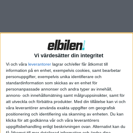
räta linjer borde ge gott om plats för huvudet även för de som
sitter på den tredje raden.
Vi värdesätter din integritet
Vi och våra
leverantorer
lagrar och/eller får åtkomst till
information på en enhet, exempelvis cookies, samt bearbetar
personuppgifter, exempelvis unika identifierare och
standardinformation som skickas av en enhet för
personanpassade annonser och andra typer av innehåll,
annons- och innehållsmätning samt målgruppsinsikter, samt för
att utveckla och förbättra produkter.
Med din tillåtelse kan vi och
våra leverantörer använda exakta uppgifter om geografisk
Med EV6 lanserade Kia sin nya designfilosofi ”Opposites
positionering och identifiering via skanning av enheten. Du kan
United” som de spinner vidare på och tar några steg längre hos
klicka för att godkänna vår och våra leverantörers
EV9. Med geometriska former ska Kia EV9 bjuda på ett
uppgiftsbehandling enligt beskrivningen ovan. Alternativt kan du
självsäkert, naturligt och modernt utseende.
få åtkomst till mer detaljerad information och ändra dina