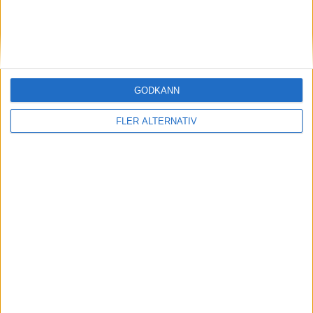
GODKÄNN
FLER ALTERNATIV
7 aug 2026
Studie: Förbränningsbilar borde skrotas direkt
nyheter