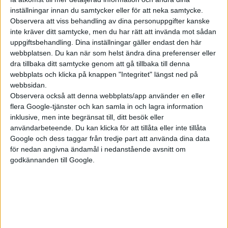
inställningar innan du samtycker eller för att neka samtycke.
Kia vill att designen ska ge elsuven en ”aura av robust kapacitet
Observera att viss behandling av dina personuppgifter kanske
för alla förhållanden”. Robustheten framhävs extra av de stora
inte kräver ditt samtycke, men du har rätt att invända mot sådan
hjulhusen, men hur stora fälgarna är nämns inte.
uppgiftsbehandling. Dina inställningar gäller endast den här
webbplatsen. Du kan när som helst ändra dina preferenser eller
Hur det verkligen står till med off road-egenskaperna får vi
dra tillbaka ditt samtycke genom att gå tillbaka till denna
webbplats och klicka på knappen "Integritet" längst ned på
veta först när vi provkört bilen. Eller i alla fall när de tekniska
webbsidan.
detaljerna släpps.
Observera också att denna webbplats/app använder en eller
flera Google-tjänster och kan samla in och lagra information
inklusive, men inte begränsat till, ditt besök eller
användarbeteende. Du kan klicka för att tillåta eller inte tillåta
Google och dess taggar från tredje part att använda dina data
för nedan angivna ändamål i nedanstående avsnitt om
godkännanden till Google.