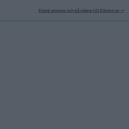
Stäng annons och gå vidare till Elbilen.se ->
takt
Annonsera hos Elbilen
Tidningsarkivet
Prenumerera
Mest lästa
7 aug 2026
Studie: Förbränningsbilar
borde skrotas direkt
5 aug 2026
Uppgift: då kommer Volvos
nya eldrivna volymmodell
EX50
7 aug 2026
EU-plan: V2G-krav ska göra
elbilar till del av