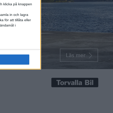
och klicka på knappen
iska detaljer
samla in och lagra
för att tillåta eller
rim Habib i
 ändamål i
lag som
 modul för
ta mer plats.