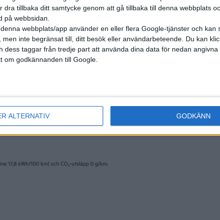
r dra tillbaka ditt samtycke genom att gå tillbaka till denna webbplats 
ned på webbsidan.
om att använda en kombination av sofistikerade, högteknolog
denna webbplats/app använder en eller flera Google-tjänster och kan 
 men inte begränsat till, ditt besök eller användarbeteende. Du kan klicka 
t utrymme som en futuristisk elbil, säger Kias designchef Ka
och dess taggar från tredje part att använda dina data för nedan angivna
t om godkännanden till Google.
ska traditionell upplevelse. På instrumentpanelen hittas ins
ativt små skärmarna och vad som ser ut att vara en liknande
 Ioniq 5:s flyttbara, och ser ut att vara betydligt större och 
ER ALTERNATIV
GODKÄNN