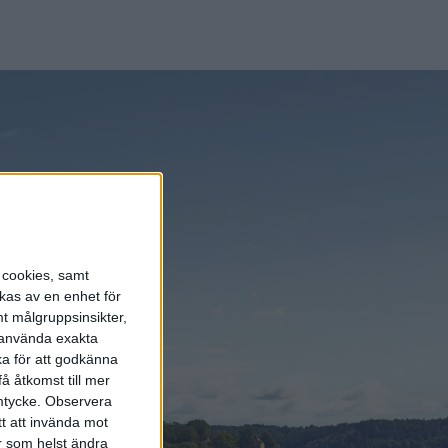
för de
 sig nästan
n ”Movement
s cookies, samt
kas av en enhet för
t målgruppsinsikter,
r använda exakta
ka för att godkänna
å åtkomst till mer
mtycke.
Observera
tt att invända mot
r som helst ändra