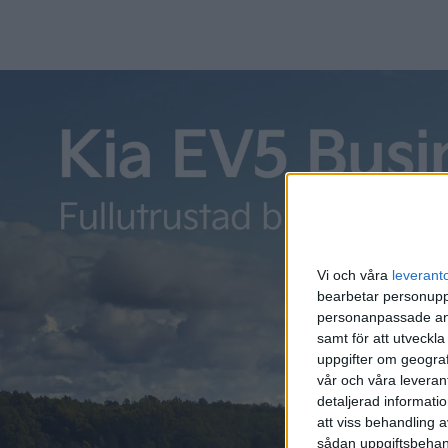
Kia EV6 bjuder på en något mer traditionell design än Ioniq 
kvadratiska som hittas på Ioniq 5, men bakpartiet sticker
hela vägen runt från de bakre hjulhusen.
Kia säger att EV6 ska visa på företagets nya visuella i
that inspires”.
Vi och våra
leverant
bearbetar personuppg
personanpassade ann
samt för att utveckla
uppgifter om geograf
vår och våra leverant
detaljerad informati
att viss behandling 
sådan uppgiftsbehand