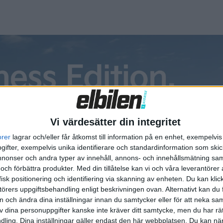
5. I fronten sitter exempelvis vanliga strålkastare, istället 
 ut med en kraftigt välvd form och en ljusramp som sträcker
dentitet som presenterades nyligen tillsammans med slogane
Vi värdesätter din integritet
orer
lagrar och/eller får åtkomst till information på en enhet, exempelvi
ifter, exempelvis unika identifierare och standardinformation som skic
onser och andra typer av innehåll, annons- och innehållsmätning sam
 och förbättra produkter.
Med din tillåtelse kan vi och våra leverantöre
isk positionering och identifiering via skanning av enheten. Du kan klic
örers uppgiftsbehandling enligt beskrivningen ovan. Alternativt kan du f
on och ändra dina inställningar innan du samtycker eller för att neka sa
av dina personuppgifter kanske inte kräver ditt samtycke, men du har rä
ling. Dina inställningar gäller endast den här webbplatsen. Du kan nä