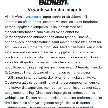
2025 införs MEB+ som då ska öka både räckvidden och
effektiviteten med 10 procent jämfört med idag, enligt
Vi värdesätter din integritet
Volkswagen.
Vi och våra
leverantorer
lagrar och/eller får åtkomst till
information på en enhet, exempelvis cookies, samt bearbetar
Vi får också veta att de första modellerna på MEB+ blir
personuppgifter, exempelvis unika identifierare och
koncernens ”folkelbilar”, alltså Volkswagen ID.2all, Cupra
standardinformation som skickas av en enhet för
Raval och Skodas ännu namnlösa modell som alla uppges få
personanpassade annonser och andra typer av innehåll,
ett pris från 25.000 Euro.
annons- och innehållsmätning samt målgruppsinsikter, samt för
att utveckla och förbättra produkter.
Med din tillåtelse kan vi och
Med MEB+ ska batteriet gå att ladda på 20 minuter, men det
våra leverantörer använda exakta uppgifter om geografisk
nämns inte om det då handlar om från 10 till 80 procent som
positionering och identifiering via skanning av enheten. Du kan
Volkswagen brukar ange laddtiden för. Intressant är uppgiften
klicka för att godkänna vår och våra leverantörers
uppgiftsbehandling enligt beskrivningen ovan. Alternativt kan du
om att den snabbare laddning blir möjlig tack vare koncernens
få åtkomst till mer detaljerad information och ändra dina
nya enhetscell och att den kommer använda så kallad
inställningar innan du samtycker eller för att neka samtycke.
”Cell2Pack”-teknik.
Observera att viss behandling av dina personuppgifter kanske
inte kräver ditt samtycke, men du har rätt att invända mot sådan
uppgiftsbehandling. Dina inställningar gäller endast den här
webbplatsen. Du kan när som helst ändra dina preferenser eller
dra tillbaka ditt samtycke genom att gå tillbaka till denna
webbplats och klicka på knappen "Integritet" längst ned på