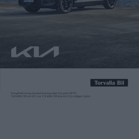
Carl Undéhn
25 sep 2023
2026 var tanken att Volkswagen skulle ersätta dagens
elbilsplattform MEB med en ny, koncernövergripande och
tekniskt mer avancerad plattform kallad SSP. Men den har
skjutits på framtiden och kommer tidigast 2029. För att
överbrygga det meddelade Volkswagen förra året att
nuvarande MEB i stället ska vidareutvecklas till MEB+. Rent
konkret lovas då längre räckvidd och […]
2026 var tanken att Volkswagen skulle ersätta dagens
elbilsplattform MEB med en ny, koncernövergripande och
tekniskt mer avancerad plattform kallad SSP. Men den har
skjutits på framtiden och kommer tidigast 2029.
För att överbrygga det meddelade Volkswagen förra året att
nuvarande MEB i stället ska vidareutvecklas till MEB+. Rent