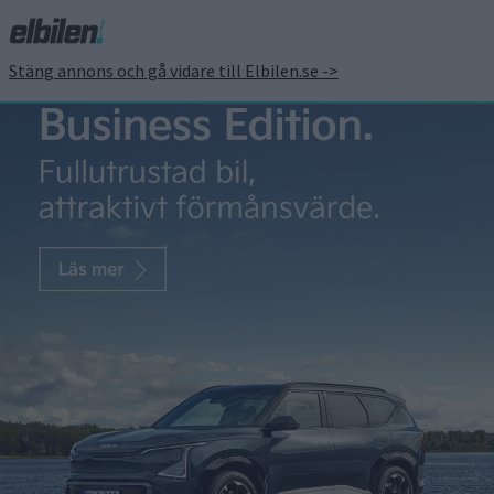
Stäng annons och gå vidare till Elbilen.se ->
Klart – då kommer VW:s
uppdaterade
elbilsplattform