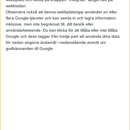
webbsidan.
Observera också att denna webbplats/app använder en eller
flera Google-tjänster och kan samla in och lagra information
inklusive, men inte begränsat till, ditt besök eller
användarbeteende. Du kan klicka för att tillåta eller inte tillåta
Google och dess taggar från tredje part att använda dina data
för nedan angivna ändamål i nedanstående avsnitt om
godkännanden till Google.
ID.2all blir en av de första modellerna att använda MEB+
Med det packas cellerna direkt i batteripaketet utan
användning av olika moduler. Det gör det möjligt att få plats
med fler celler och därmed höja batteripaketets
energidensitet.
Volkswagens enhetscell är tänkt att användas i alla