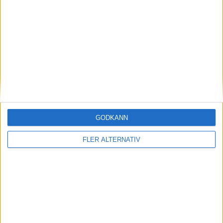
14 jul 2026
Analys: här är modellerna som kan strykas när
VW sparar
nyheter
GODKÄNN
FLER ALTERNATIV