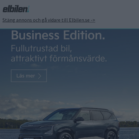
Stäng annons och gå vidare till Elbilen.se ->
Lynk & Co ska säljas hos
Volvohandlare