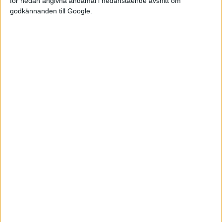
för nedan angivna ändamål i nedanstående avsnitt om
godkännanden till Google.