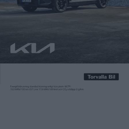
Carl Undéhn
7 feb 2025
Förra hösten presentertades Lynk & Co 02, som vi har kollat in
här. Det blir märkets första helt eldrivna modell på den
svenska marknaden. Och den som vill kolla in och kanske köpa
bilen kommer kunna göra det hos Volvohandlare. Förutom här
i Sverige kommer Lynk & Co säljas hos Volvohandlare i
ytterligare sex europeiska […]
Förra hösten presentertades Lynk & Co 02, som vi har
kollat in
här
. Det blir märkets första helt eldrivna modell på den
svenska marknaden. Och den som vill kolla in och kanske köpa
bilen kommer kunna göra det hos Volvohandlare. Förutom här
i Sverige kommer Lynk & Co säljas hos Volvohandlare i
ytterligare sex europeiska länder.
Förra hösten meddelade Volvo Cars att de säljer sin andel på 30
procent i Lynk & Co till Zeekr. Alla tre bolag ägs av kinesiska