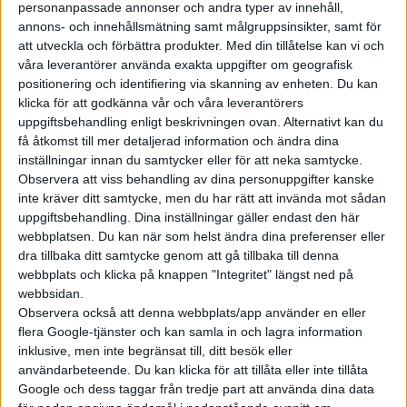
uttalande när affären blev offentlig. Något som alltså innebär
personanpassade annonser och andra typer av innehåll,
att Lynk & Co letar sig hos Volvohandlare.
annons- och innehållsmätning samt målgruppsinsikter, samt för
att utveckla och förbättra produkter.
Med din tillåtelse kan vi och
Lynk & Co 02 kostar från 429 995 kronor och modellen är
våra leverantörer använda exakta uppgifter om geografisk
tekniskt besläktad med både Volvo EX30 och Zeekr X. Batteriet
positionering och identifiering via skanning av enheten. Du kan
klicka för att godkänna vår och våra leverantörers
är på 66 kWh som ger bilen en räckvidd på 44,5 mil. Det kan
uppgiftsbehandling enligt beskrivningen ovan. Alternativt kan du
snabbladdas med upp till 150 kW för att fyllas från 10 till 80
få åtkomst till mer detaljerad information och ändra dina
procent på 30 minuter. Ombordladdaren är på 11 kW hos
inställningar innan du samtycker eller för att neka samtycke.
instegsversionen Core, och på 22 kW i den mer utrustade More.
Observera att viss behandling av dina personuppgifter kanske
Elmotorn på bakaxeln har en effekt på 200 kW (272 hästkrafter)
inte kräver ditt samtycke, men du har rätt att invända mot sådan
uppgiftsbehandling. Dina inställningar gäller endast den här
och ett vridmoment på 343 Nm. Toppfarten anges till 180
webbplatsen. Du kan när som helst ändra dina preferenser eller
km/h och sprinten från 0-100 km/h är avklarad på 5,5 sekunder.
dra tillbaka ditt samtycke genom att gå tillbaka till denna
webbplats och klicka på knappen "Integritet" längst ned på
webbsidan.
Observera också att denna webbplats/app använder en eller
flera Google-tjänster och kan samla in och lagra information
inklusive, men inte begränsat till, ditt besök eller
användarbeteende. Du kan klicka för att tillåta eller inte tillåta
Google och dess taggar från tredje part att använda dina data