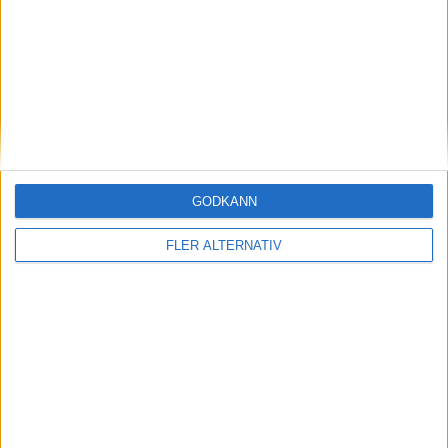
Stororder på elbussar från Volvo till
Skånetrafiken
nyheter
GODKÄNN
FLER ALTERNATIV
26 maj 2026
Ny funktion – ladda din Volvo som vore den en
Tesla