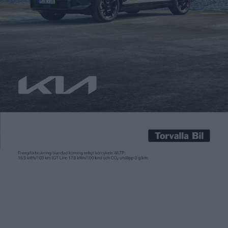
Carl Undéhn
28 maj 2025
När General Motors meddelade att de återvänder till Europa
och då med elbilar från Cadillac var Sverige en av
lanseringsmarknaderna. Nu ökas närvaron här med Cadillac
City Stockholm i köpcentret Mall of Scandinavia norr om
Stockholm. Centret beskrivs som ett ”upplevelsecenter” där
det både ska gå att kolla in modellerna Lyriq och kommande
Optiq, samt […]
När General Motors meddelade att de återvänder till Europa
och då med elbilar från Cadillac var Sverige en av
lanseringsmarknaderna. Nu ökas närvaron här med Cadillac
City Stockholm i köpcentret Mall of Scandinavia norr om
Stockholm. Centret beskrivs som ett ”upplevelsecenter” där
det både ska gå att kolla in modellerna Lyriq och kommande