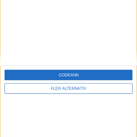
4 apr 2025
Bildreportage – eCarExpo i Stockholm är igång
nyheter
GODKÄNN
FLER ALTERNATIV