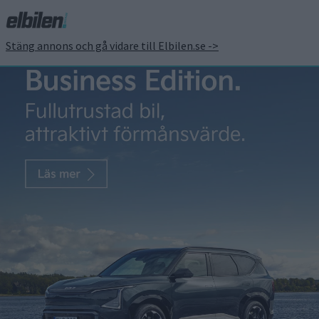
Stäng annons och gå vidare till Elbilen.se ->
Mer Cadillac till Sverige –
Vistiq bekräftad och nytt
center i Stockholm