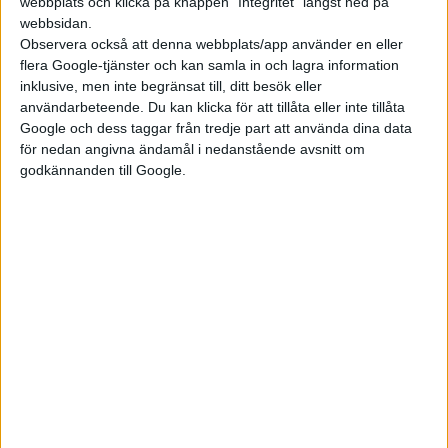
webbplats och klicka på knappen "Integritet" längst ned på
på Google och med det går det att ladda ned appar som
webbsidan.
Observera också att denna webbplats/app använder en eller
Amazon Prime för att kolla på film i bilen. Framför föraren
flera Google-tjänster och kan samla in och lagra information
hittas också en head up-display med augemnted reality som
inklusive, men inte begränsat till, ditt besök eller
förstärker verkligheten. Vistiq kommer också med vad som
användarbeteende. Du kan klicka för att tillåta eller inte tillåta
kallas Night Vision, infraröda sensorer som ska kunna se
Google och dess taggar från tredje part att använda dina data
fotgängare och djur vid mörkerkörning för mer säkerhet. För
för nedan angivna ändamål i nedanstående avsnitt om
godkännanden till Google.
att göra det enklare att manövrera den över fem meter långa
bilen i trånga situationer finns en 360-graderskamera. I
karosse hittas också 7 kameror, 12 ultraljudssensorer samt
ytterligare 6 radarsensorer för bilens assistanssystem.