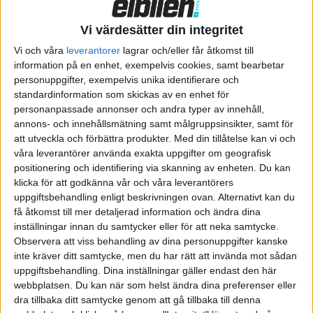
ett klimatanläggning med fem zoner, något som också ska
bidra till att spara energi då det kan kyla eller värma endast på
Vi värdesätter din integritet
de plaster där det sitter någon i den stora bilen. För
Vi och våra
leverantorer
lagrar och/eller får åtkomst till
ljudupplevelsen hittas 23 högtalare från AKG Studio4 och
information på en enhet, exempelvis cookies, samt bearbetar
Dolby Atmos.
personuppgifter, exempelvis unika identifierare och
standardinformation som skickas av en enhet för
personanpassade annonser och andra typer av innehåll,
annons- och innehållsmätning samt målgruppsinsikter, samt för
att utveckla och förbättra produkter.
Med din tillåtelse kan vi och
våra leverantörer använda exakta uppgifter om geografisk
positionering och identifiering via skanning av enheten. Du kan
klicka för att godkänna vår och våra leverantörers
uppgiftsbehandling enligt beskrivningen ovan. Alternativt kan du
få åtkomst till mer detaljerad information och ändra dina
inställningar innan du samtycker eller för att neka samtycke.
Observera att viss behandling av dina personuppgifter kanske
inte kräver ditt samtycke, men du har rätt att invända mot sådan
uppgiftsbehandling. Dina inställningar gäller endast den här
webbplatsen. Du kan när som helst ändra dina preferenser eller
I freamsätet breder en välvd skärm på 33 tum ut sig över större
dra tillbaka ditt samtycke genom att gå tillbaka till denna
delen av instrumentbrädan. Infortainmentsystemet är baserat