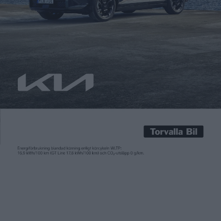
Carl Undéhn
12 jan 2024
NIO satsar stenhårt på sitt system med batteribyten, en
teknik som flera andra tillverkare hade dömt ut. I Kina finns
idag över 2.300 så kallade Power Swap Station, där det går att
byta batteri på omkring fem minuter – en tid som kortas till
tre minuter med nästa generations stationer. I Sverige finns
det idag […]
NIO satsar stenhårt på sitt system med batteribyten, en
teknik som flera andra tillverkare hade dömt ut. I Kina finns
idag över 2.300 så kallade Power Swap Station, där det går att
byta batteri på omkring fem minuter – en tid som kortas till
tre minuter med nästa generations stationer.
I Sverige finns det idag sju stationer och fler är på gång. Och
chansen att vi i framtiden kommer få se även bilar från andra