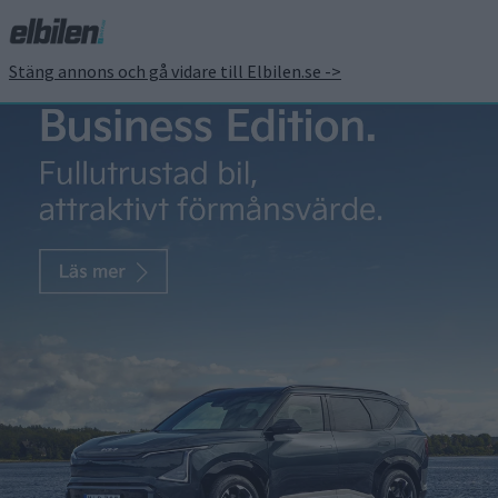
Stäng annons och gå vidare till Elbilen.se ->
NIO utökar sitt
samarbete med teknik
för batteribyten