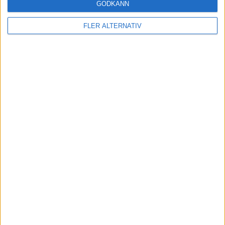
GODKÄNN
FLER ALTERNATIV
Läs mer
nyheter
7 aug 2026
Studie: Förbränningsbilar borde skrotas direkt