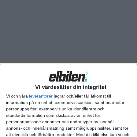
märken än NIO vid dem ökar nu. I slutet av förra året inleddes
ett samarbete kring tekniken mellan NIO och Geely. Om det
även betyder att batteribyten kan bli aktuellt hos modeller
från Volvo, Polestar, Zeekr och andra märken inom
Geelykoncernen är ännu oklart.
Nu meddelar NIO att även märkena JAC och Chery ingår
samarbeten kring batteribyten. Inom det ingår bygget av
ytterligare 1.000 Power Swap-stationer i den kinesiska
regionen Anhui. Med på tåget är också batteritillverkaren
Gotion High-Tech och målet är att stationerna även ska
Vi värdesätter din integritet
fungera som energilager för energisystemet.
Vi och våra
leverantorer
lagrar och/eller får åtkomst till
information på en enhet, exempelvis cookies, samt bearbetar
personuppgifter, exempelvis unika identifierare och
standardinformation som skickas av en enhet för
personanpassade annonser och andra typer av innehåll,
annons- och innehållsmätning samt målgruppsinsikter, samt för
att utveckla och förbättra produkter.
Med din tillåtelse kan vi och