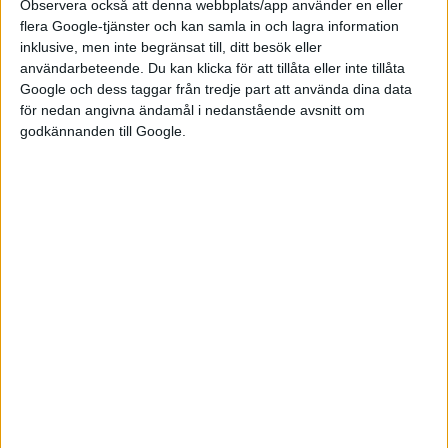
Observera också att denna webbplats/app använder en eller
— Tesla Asia (@Tesla_Asia)
June 10, 2022
flera Google-tjänster och kan samla in och lagra information
inklusive, men inte begränsat till, ditt besök eller
användarbeteende. Du kan klicka för att tillåta eller inte tillåta
Det meddelade Tesla på sitt kinesiska Twitterkonto.
Google och dess taggar från tredje part att använda dina data
Supercharger nummer 35 000 öppnade i fredags i staden
för nedan angivna ändamål i nedanstående avsnitt om
Wuhan.
godkännanden till Google.
I Sverige finns idag 61 stationer med Superchargers. Även här
byggs nätverket ut rejält den närmsta tiden. Enligt
Tesla Club
of Sweden
är ytterligare omkring 20 stationer planerade och
flera av dem i norra Sverige.