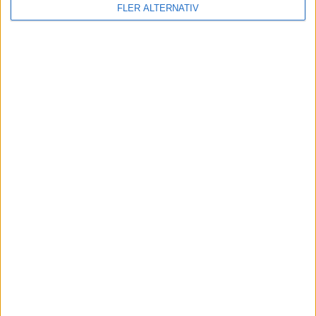
FLER ALTERNATIV
7 aug 2026
EU-plan: V2G-krav ska göra elbilar till del av
energisystemet
nyheter