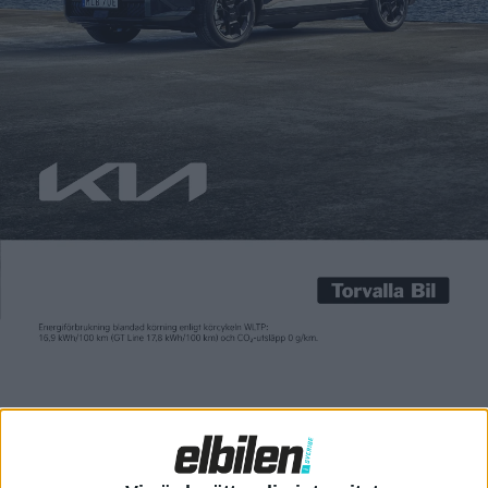
Carl Undéhn
13 jun 2022
I september 2012 öppnade Tesla de första sex stationerna med
Superchargers i Kalifornien. Det beskrevs då som en ”game
changer” som skulle göra det möjligt med ”långdistansresor
med en bekvämlighetsnivå som är likvärdig med bensinbilar”.
Sedan dess har nätverket vuxit och 2020 fanns det 20 000
laddstolpar med Superchargers. De senaste åren har
utbyggnadstakten skruvats […]
I september 2012 öppnade Tesla de första sex stationerna med
Superchargers i Kalifornien. Det beskrevs då som en ”game
changer” som skulle göra det möjligt med ”långdistansresor
med en bekvämlighetsnivå som är likvärdig med bensinbilar”.
Sedan dess har nätverket vuxit och 2020 fanns det 20 000
laddstolpar med Superchargers. De senaste åren har