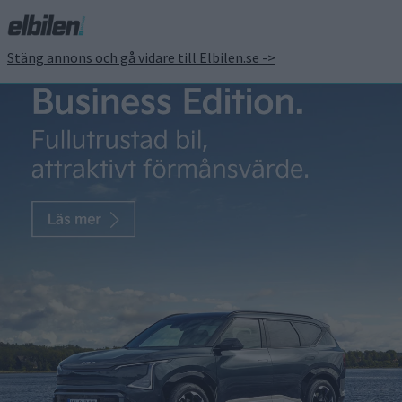
Stäng annons och gå vidare till Elbilen.se ->
Nu finns det 35 000
Superchargers – fler på
gång i Sverige