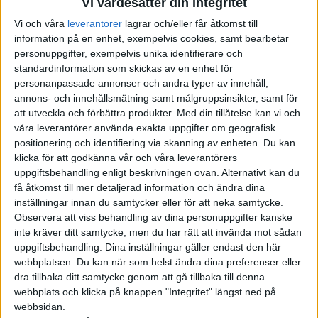
Vi värdesätter din integritet
utbyggnadstakten skruvats upp rejält. Teslas vd Elon Musk har
Vi och våra
leverantorer
lagrar och/eller får åtkomst till
pekat på vikten av att utbyggnaden av Superchargers måste
information på en enhet, exempelvis cookies, samt bearbetar
vara högre än takten i tillverkning av bilar.
personuppgifter, exempelvis unika identifierare och
standardinformation som skickas av en enhet för
Inte minst sedan Tesla börjat
öppna upp delar av sitt
personanpassade annonser och andra typer av innehåll,
laddnätverk
för andra märken i Sverige och på andra
annons- och innehållsmätning samt målgruppsinsikter, samt för
marknader.
att utveckla och förbättra produkter.
Med din tillåtelse kan vi och
våra leverantörer använda exakta uppgifter om geografisk
Redan vid slutet av förra året fanns det därför 30 000
positionering och identifiering via skanning av enheten. Du kan
klicka för att godkänna vår och våra leverantörers
Superchargers. Och nu, ett halvår senare, har antalet vuxit till
uppgiftsbehandling enligt beskrivningen ovan. Alternativt kan du
35 000.
få åtkomst till mer detaljerad information och ändra dina
inställningar innan du samtycker eller för att neka samtycke.
We achieved a new milestone.🙌🏼
Observera att viss behandling av dina personuppgifter kanske
The 35,000th Supercharger landed in Wuhan, China today.
inte kräver ditt samtycke, men du har rätt att invända mot sådan
📍
uppgiftsbehandling. Dina inställningar gäller endast den här
Tesla, owns the largest fast-charging network in the
webbplatsen. Du kan när som helst ändra dina preferenser eller
dra tillbaka ditt samtycke genom att gå tillbaka till denna
world.⚡
pic.twitter.com/yayJsUOgZp
webbplats och klicka på knappen "Integritet" längst ned på
webbsidan.