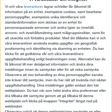
Vi och våra
leverantorer
lagrar och/eller får åtkomst till
information på en enhet, exempelvis cookies, samt bearbetar
I botten av bilen sitter ett stort batteri på 100 kWh i form av
personuppgifter, exempelvis unika identifierare och
tillverkaren CATL:s nya batteri Quilin. Zeekrs lyxiga minibuss
standardinformation som skickas av en enhet för
Zeekr 009 blev den första modellen att använda batteriet, där
personanpassade annonser och andra typer av innehåll,
det tack vare cell-to-pack-teknik går att packa in fler celler på
annons- och innehållsmätning samt målgruppsinsikter, samt för
samma yta och öka energidensiteten. Bilen har också ett 800-
att utveckla och förbättra produkter.
Med din tillåtelse kan vi och
våra leverantörer använda exakta uppgifter om geografisk
voltssystem för snabb laddning. Enligt Zeekr går det att ladda
positionering och identifiering via skanning av enheten. Du kan
från 10 till 80 procent på endast 15 minuter.
klicka för att godkänna vår och våra leverantörers
uppgiftsbehandling enligt beskrivningen ovan. Alternativt kan du
Räckvidden avslöjas inte. Men skulle du lyckas ta dig ut i
få åtkomst till mer detaljerad information och ändra dina
vildmarken med din Zeekr 001 FR har den
inställningar innan du samtycker eller för att neka samtycke.
satellitkommunikation för att kunna visa vägen även på
Observera att viss behandling av dina personuppgifter kanske
platser utan mobiltäckning.
inte kräver ditt samtycke, men du har rätt att invända mot sådan
uppgiftsbehandling. Dina inställningar gäller endast den här
webbplatsen. Du kan när som helst ändra dina preferenser eller
dra tillbaka ditt samtycke genom att gå tillbaka till denna
webbplats och klicka på knappen "Integritet" längst ned på
webbsidan.
Observera också att denna webbplats/app använder en eller