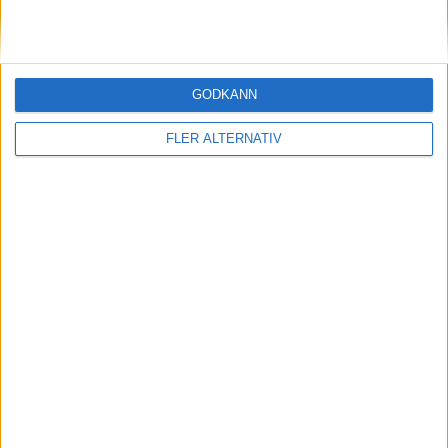
GODKÄNN
FLER ALTERNATIV
9 jan 2026
Pris klart för Zeekr 7GT – eldriven shooting
brake utvecklad i Sverige
nyheter