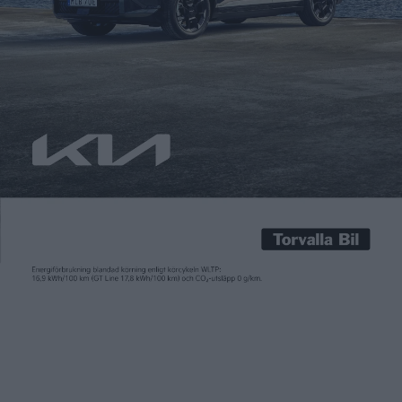
Carl Undéhn
6 sep 2023
Med den kaxiga texten ”Plaid är tråkigt” antydde Zeekr att de
hade något extra på gång med sin shooting brake-modell
Zeekr 001. Något som uppenbarligen ska kunna utmana Teslas
prestandaverion Plaid av Model S, som kommer med tre
elmotorer och 1.020 hästkrafter. Nu är Zeekr 001 FR officiell och
i alla fall på pappret klår […]
Med den kaxiga texten ”
Plaid är tråkigt
” antydde Zeekr att de
hade något extra på gång med sin shooting brake-modell
Zeekr 001. Något som uppenbarligen ska kunna utmana Teslas
prestandaverion Plaid av Model S, som kommer med tre
elmotorer och 1.020 hästkrafter.
Nu är Zeekr 001 FR officiell och i alla fall på pappret klår den
Model S Plaid. Den tidigare toppversionen Zeekr 001 Privilege