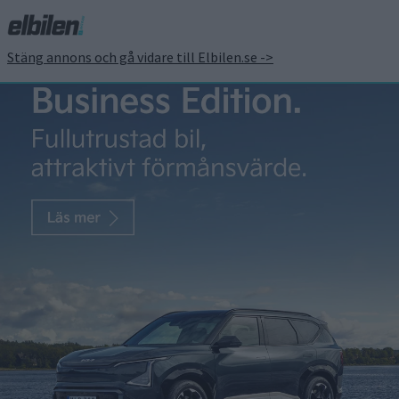
Stäng annons och gå vidare till Elbilen.se ->
Nu vet vi: så står sig
Zeekr 001 FR mot Model
S Plaid