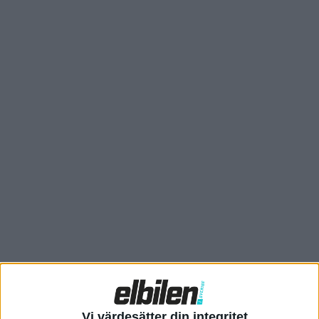
har dubbla elmotorer och 544 hästkrafter.
Zeekr 001 FR kommer med fyra elmotorer som ger en total
effekt på 930 kW – alltså 1.265 hästkrafter. Med det klarar den
0–100 km/h på 2,1 sekunder, vilket är samma som hos Model S
Plaid. Toppfarten är elektroniskt begränsad till 280 km/h.
Vi värdesätter din integritet