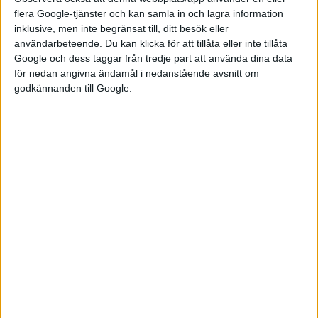
flera Google-tjänster och kan samla in och lagra information
inklusive, men inte begränsat till, ditt besök eller
användarbeteende. Du kan klicka för att tillåta eller inte tillåta
Google och dess taggar från tredje part att använda dina data
för nedan angivna ändamål i nedanstående avsnitt om
godkännanden till Google.
Optiskt har modellen fått mer sportigt utseende. I fronten
hittas större luftintag än tidigare med inslag av rött. Baktill
sitter nu också en stor spoiler som också den fått en röd linje
för att understryka sportigheten. För att hålla nere vikten ska
är ändringarna i karossen tillverkade av lättviktsmaterial som
kolfiber.
Leveranser ska dra igång i oktober i Kina. Priset där uppges
vara strax över en miljon yuan, alltså omkring 1,5 miljon