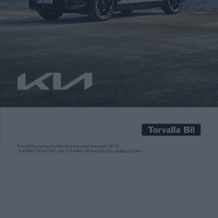
USA:s favoritpickup ska få eldrift. Det handlar om Fords F-serie,
som introducerades redan 1947 och som sedan 1977 har varit
ohotad på pickup-tronen. Sedan 1986 är F150 dessutom den
mest sålda bilen i USA. Mycket talar för att det är precis den
som ska kunna fås med elmotor. Komponenterna kan till och
med komma från Volkswagen, […]
USA:s favoritpickup ska få eldrift. Det handlar om Fords F-serie,
som introducerades redan 1947 och som sedan 1977 har varit
ohotad på pickup-tronen.
Sedan 1986 är F150 dessutom den mest sålda bilen i USA.
Mycket talar för att det är precis den som ska kunna fås med
elmotor. Komponenterna kan till och med komma från
Volkswagen, sedan de båda biltillverkarna nyligen inledde ett
samarbete.
– Vi ska elektrifiera F-serien, det kommer både en helelektrisk