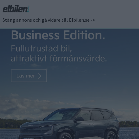
Stäng annons och gå vidare till Elbilen.se ->
PICKUPS
Patrick Ekstrand
4 aug 2020