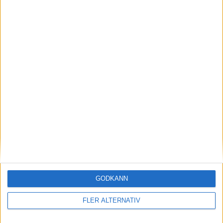
nyheter
4 aug 2020
POLESTAR 2 – ÄNTLIGEN REN EL
GODKÄNN
nyheter
FLER ALTERNATIV