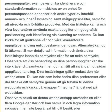
som klarar hela fem ton.
personuppgifter, exempelvis unika identifierare och
standardinformation som skickas av en enhet för
personanpassade annonser och andra typer av innehåll,
annons- och innehållsmätning samt målgruppsinsikter, samt för
att utveckla och förbättra produkter.
Med din tillåtelse kan vi och
våra leverantörer använda exakta uppgifter om geografisk
positionering och identifiering via skanning av enheten. Du kan
klicka för att godkänna vår och våra leverantörers
uppgiftsbehandling enligt beskrivningen ovan. Alternativt kan du
få åtkomst till mer detaljerad information och ändra dina
inställningar innan du samtycker eller för att neka samtycke.
Observera att viss behandling av dina personuppgifter kanske
inte kräver ditt samtycke, men du har rätt att invända mot sådan
uppgiftsbehandling. Dina inställningar gäller endast den här
webbplatsen. Du kan när som helst ändra dina preferenser eller
dra tillbaka ditt samtycke genom att gå tillbaka till denna
webbplats och klicka på knappen "Integritet" längst ned på
webbsidan.
Observera också att denna webbplats/app använder en eller
flera Google-tjänster och kan samla in och lagra information
inklusive, men inte begränsat till, ditt besök eller