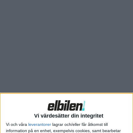
och en hybridvariant, sa vd:n Jim Hackett under ett
framträdande i samband med motormässan i Detroit.
Bilen kommer förmodligen redan nästa år. Specifikationerna
är dock fortfarande hemliga, men företaget vet redan hur de
ska marknadsföra bilen: Om man har ett stort batteri behöver
man som hantverkare vare sig köpa en generator i 10 000-
dollars-
klassen eller köra runt med den.
Även Tesla har planer på att visa upp en eldriven pickup, men
när det sker kommer de att vara långt ifrån ensamma på
marknaden.
Så sent som i höstas presenterade startup-företaget Rivian
två elbilar. Den ena en pickup med imponerande
specifikationer, vilka vi redogjorde för i det förra numret av
Vi värdesätter din integritet
papperstidningen. Den piggaste varianten ska göra noll till
Vi och våra
leverantorer
lagrar och/eller får åtkomst till
hundra på omkring tre sekunder. Dragkrok ska den också ha, en
information på en enhet, exempelvis cookies, samt bearbetar