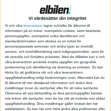
Vi värdesätter din integritet
Vi och våra
leverantorer
lagrar och/eller får åtkomst till
information på en enhet, exempelvis cookies, samt bearbetar
personuppgifter, exempelvis unika identifierare och
Ingen bakruta hos AVATR 12
standardinformation som skickas av en enhet för
personanpassade annonser och andra typer av innehåll,
annons- och innehållsmätning samt målgruppsinsikter, samt för
att utveckla och förbättra produkter.
Med din tillåtelse kan vi och
AVATR 12 kommer med 29 sensorer i karossen, varav tre Lidar-
våra leverantörer använda exakta uppgifter om geografisk
radar, som med teknik från Huawei ska ge bilen avancerade
positionering och identifiering via skanning av enheten. Du kan
självkörande funktioner. Karossens design i övrigt tycks följa
klicka för att godkänna vår och våra leverantörers
uppgiftsbehandling enligt beskrivningen ovan. Alternativt kan du
ett mönster som vi idag känner igen från kinesiska lyxsedaner.
få åtkomst till mer detaljerad information och ändra dina
Om du ser likheter med NIO är det ingen slump. Märket
inställningar innan du samtycker eller för att neka samtycke.
grundades 2018 som ett samarbete mellan Changan och just
Observera att viss behandling av dina personuppgifter kanske
NIO, som sedan drog sig ur.
inte kräver ditt samtycke, men du har rätt att invända mot sådan
uppgiftsbehandling. Dina inställningar gäller endast den här
Mest framträdande är ändå att AVATR 12 precis som
webbplatsen. Du kan när som helst ändra dina preferenser eller