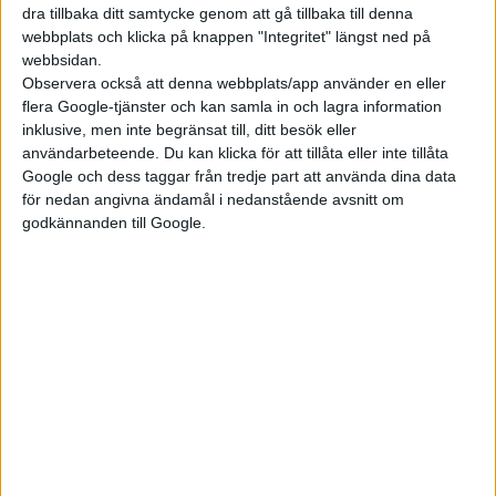
kommande Polestar 4 saknar bakruta. Bakom det beslutet står
dra tillbaka ditt samtycke genom att gå tillbaka till denna
Nicolas Guille som designat exteriören hos AVATR
webbplats och klicka på knappen "Integritet" längst ned på
webbsidan.
designstudio, som även den finns i München.
Observera också att denna webbplats/app använder en eller
flera Google-tjänster och kan samla in och lagra information
– För det första gjorde vi det bättre än Polestar 4 där du ser att
inklusive, men inte begränsat till, ditt besök eller
bakrutan saknas. Det är inte en fördel för det ger en tung
användarbeteende. Du kan klicka för att tillåta eller inte tillåta
känsla bak. Dessutom kom vi på idén före dem, säger Nicolas
Google och dess taggar från tredje part att använda dina data
Guille.
för nedan angivna ändamål i nedanstående avsnitt om
godkännanden till Google.
Redan med AVATR 11 ville de slopa bakrutan men kunde inte på
grund av rådande regler då. Så idéen fick skjutas upp till
modellen AVATR 12.
– Det ger mer plats i bagaget och bättre öppning där. Men
framför allt förbättrar det upplevelsen på insidan och skapar
en känsla som vi annars känner från ultralyxiga märken som
Rolls Royce. Isoleringen är mycket bra, det är en tyst och en
dimmad atmosfär, säger han.