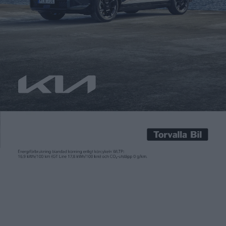
Carl Undéhn
5 sep 2023
En världspremiär under mässan IAA var den nya sedanmodellen
AVATR 12. Namnet känns kanske inte igen av alla läsare. AVATR
är ett samarbete mellan världens största batteritillverkare
CATL och bilmärket Changan. Hemma i Kina säljs redan
crossoversuven AVATR 11 som nu får sällskap av en fem meter
lång och lyxig sedan. Den erbjuds både med […]
En världspremiär under mässan IAA var den nya sedanmodellen
AVATR 12. Namnet känns kanske inte igen av alla läsare. AVATR
är ett samarbete mellan världens största batteritillverkare
CATL och bilmärket Changan. Hemma i Kina säljs redan
crossoversuven AVATR 11 som nu får sällskap av en fem meter
lång och lyxig sedan.
Den erbjuds både med bakhjulsdrift och 313 hästkrafter eller