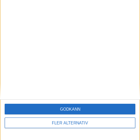
Snabbladdande GLC starten på ”nytt ansikte”
för Mercedes
nyheter
21 jul 2025
GODKÄNN
Ny modell på gång – dags för Audis ”TT-
FLER ALTERNATIV
Moment 2.0”