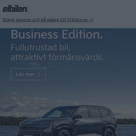
Stäng annons och gå vidare till Elbilen.se ->
Premiär för AVATR
12: ”Sverige prioriterad
marknad”