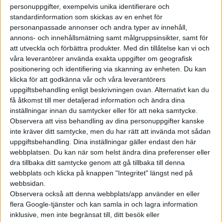
plattorm med 800-voltsteknik. Med det är det möjligt att
personuppgifter, exempelvis unika identifierare och
snabbladda med upp till 330 kW och fylla batteriet från 10 till
standardinformation som skickas av en enhet för
80 procent på 22 minuter. Ombordladdaren är på 11 kW, men
personanpassade annonser och andra typer av innehåll,
det ska gå att få en på 22 kW som tillval. Utöver bagaget som
annons- och innehållsmätning samt målgruppsinsikter, samt för
att utveckla och förbättra produkter.
Med din tillåtelse kan vi och
rymmer 570 liter hittas det en stor frunk på 128 liter under
våra leverantörer använda exakta uppgifter om geografisk
huven fram och GLC 400 4MATIC kan dra släp på upp till 2,4 ton.
positionering och identifiering via skanning av enheten. Du kan
klicka för att godkänna vår och våra leverantörers
uppgiftsbehandling enligt beskrivningen ovan. Alternativt kan du
få åtkomst till mer detaljerad information och ändra dina
inställningar innan du samtycker eller för att neka samtycke.
Observera att viss behandling av dina personuppgifter kanske
inte kräver ditt samtycke, men du har rätt att invända mot sådan
uppgiftsbehandling. Dina inställningar gäller endast den här
webbplatsen. Du kan när som helst ändra dina preferenser eller
dra tillbaka ditt samtycke genom att gå tillbaka till denna
webbplats och klicka på knappen "Integritet" längst ned på
webbsidan.
Observera också att denna webbplats/app använder en eller
flera Google-tjänster och kan samla in och lagra information
inklusive, men inte begränsat till, ditt besök eller
Mercedes lägger sig alltså 20.000 kronor över konkurrenten