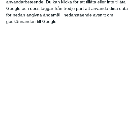
användarbeteende. Du kan klicka för att tillåta eller inte tillåta
BMW iX3, som har en längre räckvidd på upp till 80 mil. Med
Google och dess taggar från tredje part att använda dina data
paketet Advance Edition ingår en del utrustning hops Mercedes
för nedan angivna ändamål i nedanstående avsnitt om
godkännanden till Google.
GLC som MBUX Hyperscreen, som nu utgörs av en enda skärm
på 39 tum, och den nya fronten med en grill som är belyst av
942 kvadrater.