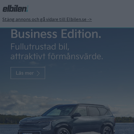
Stäng annons och gå vidare till Elbilen.se ->
Priset klart – det kostar
Mercedes GLC