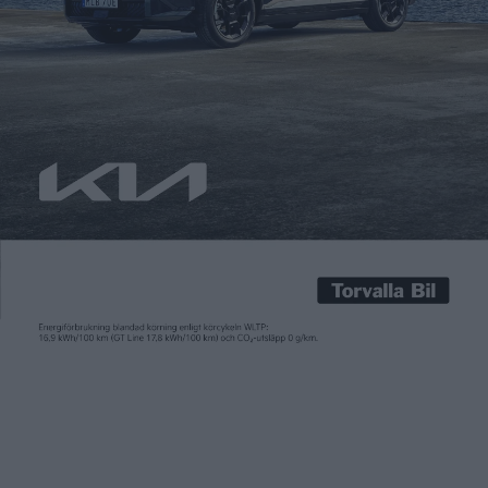
Carl Undéhn
21 okt 2025
Efter sedanen CLA är elsuven GLC nästa modell i ny generation
av elbilar från Mercedes. GLC hade premiär under bilmässan IAA
i München i början av september och ställdes då direkt mot
BMW iX3, som också den hade premiär under mässan. BMW bjöd
direkt på uppgiften att iX3 kostar från 749.900 kronor, så frågan
var […]
Efter sedanen CLA är elsuven GLC nästa modell i ny generation
av elbilar från Mercedes. GLC hade premiär under bilmässan IAA
i München i början av september och ställdes då direkt mot
BMW iX3, som också den hade premiär under mässan. BMW bjöd
direkt på uppgiften att iX3 kostar från 749.900 kronor, så frågan
var så klart vad Mercedes GLC kostar?
Nu vet vi att priset börjar på 769.000 kronor och det handlar då
om den fyrhjulsdrivna lanseringsversionen GLC 400 4MATIC