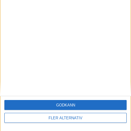
nyheter
16 jun 2026
Först på nya plattformen – nu byggs Mercedes
lyxiga minibuss VLE
GODKÄNN
nyheter
FLER ALTERNATIV