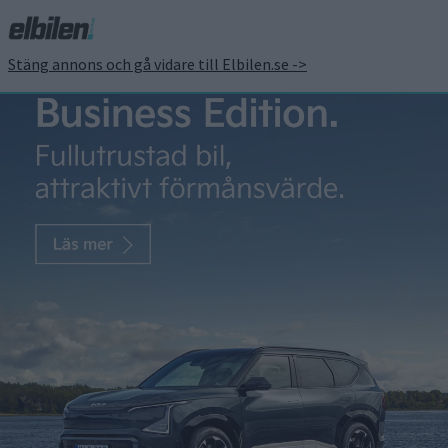
Stäng annons och gå vidare till Elbilen.se ->
Rivian visar att elsuven
R1S klarar
terrängkörning