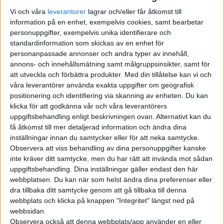
Nordamerika innefattar bland annat laddstationer i
Vi och våra
leverantorer
lagrar och/eller får åtkomst till
anslutning till populära utflyktsmål i naturen.
information på en enhet, exempelvis cookies, samt bearbetar
personuppgifter, exempelvis unika identifierare och
Och nu har företaget visat att deras elsuv R1S inte har några
standardinformation som skickas av en enhet för
personanpassade annonser och andra typer av innehåll,
problem att ta sig upp även för branta sluttningar.
annons- och innehållsmätning samt målgruppsinsikter, samt för
att utveckla och förbättra produkter.
Med din tillåtelse kan vi och
På sitt
twitter-konto
har Rivian presenterat en video där R1S
våra leverantörer använda exakta uppgifter om geografisk
klättrar upp för en nästan 45 graders lutning i Moaböknen.
positionering och identifiering via skanning av enheten. Du kan
klicka för att godkänna vår och våra leverantörers
Om även deras pickup R1T klarar klättringen framgår inte. Den
uppgiftsbehandling enligt beskrivningen ovan. Alternativt kan du
ska börja säljas i USA i september och tidigare i veckan kom
få åtkomst till mer detaljerad information och ändra dina
även nyheter om planer på en fabrik i Europa.
inställningar innan du samtycker eller för att neka samtycke.
Observera att viss behandling av dina personuppgifter kanske
Brittiska Sky News rapporterade att Rivian för samtal med
inte kräver ditt samtycke, men du har rätt att invända mot sådan
landets regering om att etablera en fabrik i närheten av
uppgiftsbehandling. Dina inställningar gäller endast den här
Bristol. Där finns industriparken ”Gravity” som beskrivs som
webbplatsen. Du kan när som helst ändra dina preferenser eller
dra tillbaka ditt samtycke genom att gå tillbaka till denna
ett campus för industrier som verkar för en ”intelligent och
webbplats och klicka på knappen "Integritet" längst ned på
ren framtid”.
webbsidan.
Observera också att denna webbplats/app använder en eller