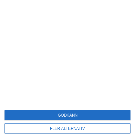
7 aug 2026
AMG-teknik bevisar sig på Ringen – rekord för
Mercedes-AMG CLA 45
nyheter
GODKÄNN
FLER ALTERNATIV