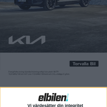
Carl Undéhn
3 aug 2021
Hur stor andel av alla fyrhjulsdrivna suvar som aldrig utsätts
för mer än asfalterade vägar och stadstrafik är det ingen som
vet. Men de flesta behöver nog inte klättra upp för 45-
graderslutningar i vardagen. Med pickup-modellen R1T och
även suven R1S vill amerikanska Rivian ändå rikta sig till förare
som är sugna på kombinationen av […]
Hur stor andel av alla fyrhjulsdrivna suvar som aldrig utsätts
för mer än asfalterade vägar och stadstrafik är det ingen som
vet. Men de flesta behöver nog inte klättra upp för 45-
graderslutningar i vardagen.
Med pickup-modellen R1T och även suven R1S vill amerikanska
Rivian ändå rikta sig till förare som är sugna på kombinationen
Vi värdesätter din integritet
av äventyr och eldrift. Det utannonerade egna laddnätverket i