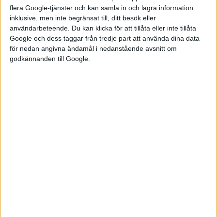
Brittiska regeringen är intresserad av att locka öka
flera Google-tjänster och kan samla in och lagra information
tillverkningen av elbilar i landet för att säkra jobben. Rivian
inklusive, men inte begränsat till, ditt besök eller
kan därför räkna med stora statliga stöd för fabriken som
användarbeteende. Du kan klicka för att tillåta eller inte tillåta
uppges handla om en investering på en miljard pund, omkring
Google och dess taggar från tredje part att använda dina data
12 miljarder svenska kronor. Även Nissan meddelade nyligen att
för nedan angivna ändamål i nedanstående avsnitt om
godkännanden till Google.
de bygger om sin brittiska fabrik för just elbilstillverkning.
Samtalen ska däremot ännu befinna sig på ett tidigt stadium,
men enligt Sky News ändå föras på ”ministernivå”.