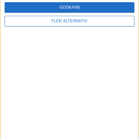
GODKÄNN
4 maj 2026
FLER ALTERNATIV
Nya skisser och datum för premiär av Skoda
Epiq
nyheter
30 mar 2026
Över 1.000 liter bagage – nya detaljer om