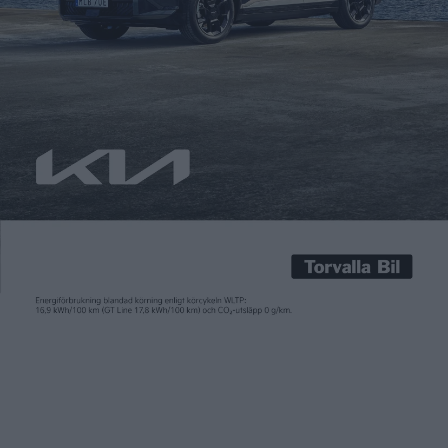
Carl Undéhn
4 jun 2026
Nästa elbil från Skoda är den sjusitsiga suven Peaq som firar
premiär 23 juni. Vi har redan provkört en maskerad version av
modellen tillsammans med Skodas vd Klaus Zellmer, mer om
det kan ni läsa här. Nu släpper Skoda också ett gäng skissbilder
av Peaq som ska visa en del av hur bilen ser ut […]
Nästa elbil från Skoda är den sjusitsiga suven Peaq som firar
premiär 23 juni. Vi har redan provkört en maskerad version av
modellen tillsammans med Skodas vd Klaus Zellmer, mer om
det kan
ni läsa här
.
Nu släpper Skoda också ett gäng skissbilder av Peaq som ska
visa en del av hur bilen ser ut under maskeringen som den
hittills visats upp med. Frågan är så klart hur nära det vi ser på
skisserna är det slutgiltiga resultatet och det skisserna visar
andas en del koncept.