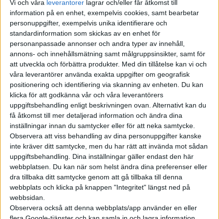
Vi och våra
leverantorer
lagrar och/eller får åtkomst till
Enyaq och Elroq samt senast hos den mindre elbilen Epiq. Det
information på en enhet, exempelvis cookies, samt bearbetar
innebär en slimmad front med T-formade smala strålkastare,
personuppgifter, exempelvis unika identifierare och
stora släta ytor på sidan med hög midja och en T-form även på
standardinformation som skickas av en enhet för
bakljusen.
personanpassade annonser och andra typer av innehåll,
annons- och innehållsmätning samt målgruppsinsikter, samt för
att utveckla och förbättra produkter.
Med din tillåtelse kan vi och
våra leverantörer använda exakta uppgifter om geografisk
positionering och identifiering via skanning av enheten. Du kan
klicka för att godkänna vår och våra leverantörers
uppgiftsbehandling enligt beskrivningen ovan. Alternativt kan du
få åtkomst till mer detaljerad information och ändra dina
inställningar innan du samtycker eller för att neka samtycke.
Observera att viss behandling av dina personuppgifter kanske
inte kräver ditt samtycke, men du har rätt att invända mot sådan
uppgiftsbehandling. Dina inställningar gäller endast den här
webbplatsen. Du kan när som helst ändra dina preferenser eller
dra tillbaka ditt samtycke genom att gå tillbaka till denna
webbplats och klicka på knappen "Integritet" längst ned på
– När vi utformade exteriören för Škoda Peaq tillämpade vi
webbsidan.
Observera också att denna webbplats/app använder en eller
konsekvent designspråket Modern Solid, där rena linjer,
flera Google-tjänster och kan samla in och lagra information