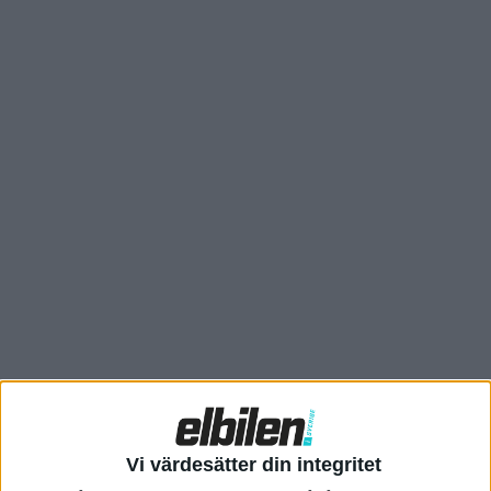
Vi provkörde ett förserieexemplar av Skoda Peaq tidigare i år
tillsammans med tillverkarens vd Klaus Zellmer.
Läs mer om
det här
.
Tydligt är i alla fall att Skoda här går loss med sitt nya
Vi värdesätter din integritet
designspråk Modern Solid som vi tidigare sett hos uppdaterade