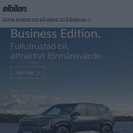
Stäng annons och gå vidare till Elbilen.se ->
Skoda teasar designen
av Peaq inför premiären