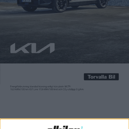
Fredrik Sandberg
30 jun 2026
En accelererad global övergång till eldrivna fordon har
potential att rädda upp till 8,8 miljoner människoliv fram till
år 2050. Det framgår av en ny rapport från International
Council on Clean Transportation (ICCT) som belyser de direkta
hälsoeffekterna av fordonsutsläpp och vikten av att snabbt
elektrifiera den tunga trafiken. Enligt en ny studie från ICCT,
[…]
En accelererad global övergång till eldrivna fordon har
potential att rädda upp till 8,8 miljoner människoliv fram
till år 2050. Det framgår av en ny rapport från International
Council on Clean Transportation (ICCT) som belyser de
direkta hälsoeffekterna av fordonsutsläpp och vikten av
att snabbt elektrifiera den tunga trafiken.