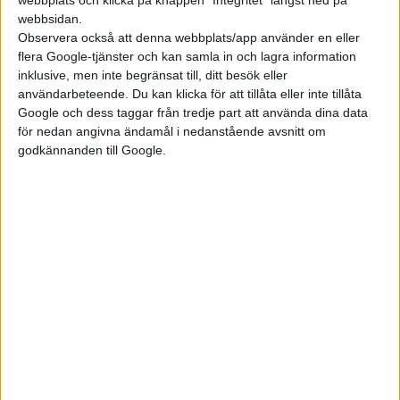
webbplats och klicka på knappen "Integritet" längst ned på
förtida dödsfallen med 63 procent och reducera fallen av
webbsidan.
barnastma med 80 procent. Totalt skulle 8,8 miljoner liv kunna
Observera också att denna webbplats/app använder en eller
räddas under perioden fram till 2050, enligt rapporten.
flera Google-tjänster och kan samla in och lagra information
inklusive, men inte begränsat till, ditt besök eller
Ett särskilt fokus i studien ligger på de tunga fordonens
användarbeteende. Du kan klicka för att tillåta eller inte tillåta
miljöpåverkan. Trots att tunga lastbilar är betydligt färre till
Google och dess taggar från tredje part att använda dina data
antalet än personbilar, står de för en större andel av de totala
för nedan angivna ändamål i nedanstående avsnitt om
föroreningarna. ICCT understryker därför att elektrifiering av
godkännanden till Google.
tunga godstransporter måste ske snabbt, eftersom de positiva
hälsoeffekterna per elektrifierad lastbil är större än
personbilar.
Electrek noterar även att studien är avgränsad till att enbart
mäta hälsoeffekterna av luftföroreningar. Rapporten
inkluderar inte de ytterligare effekter som fordonsflottans
utsläpp av koldioxid och andra växthusgaser har på det globala
klimatet.
Den som är intresserad av hur stora utsläpp av koldioxid som