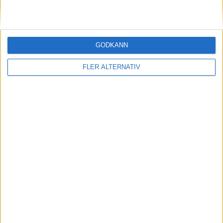
Så räddar solceller tillverkningen av BMW iX3
nyheter
GODKÄNN
FLER ALTERNATIV
5 aug 2026
Uppgift: då kommer Volvos nya eldrivna
volymmodell EX50
nyheter