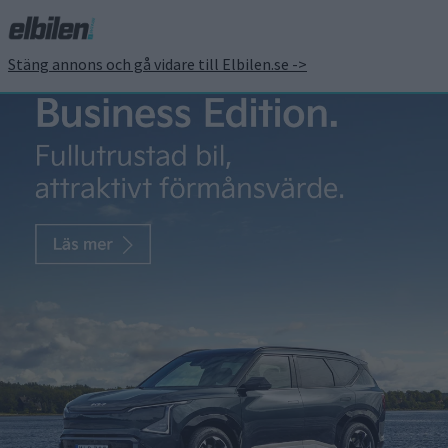
Stäng annons och gå vidare till Elbilen.se ->
Studie: Snabbare
övergång till eldrift kan
rädda 8 800 000 liv