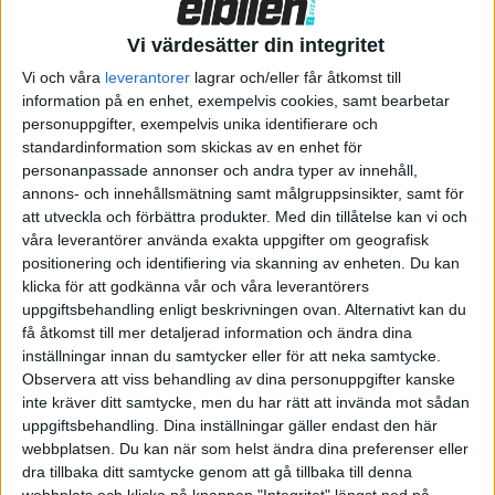
Enligt en ny studie från ICCT, organisationen som tidigare
Vi värdesätter din integritet
avslöjade Volkswagens avgasskandal, orsakar utsläpp från
förbränningsmotorer i dagsläget ett dödsfall var 45:e sekund
Vi och våra
leverantorer
lagrar och/eller får åtkomst till
information på en enhet, exempelvis cookies, samt bearbetar
globalt. Under år 2024 ledde utsläpp av finpartikulära
personuppgifter, exempelvis unika identifierare och
föroreningar, ozon och kvävedioxid från trafiken till omkring
standardinformation som skickas av en enhet för
700 000 förtida dödsfall och 250 000 nya fall av barnastma
personanpassade annonser och andra typer av innehåll,
världen över, rapporterar
Electrek
.
annons- och innehållsmätning samt målgruppsinsikter, samt för
att utveckla och förbättra produkter.
Med din tillåtelse kan vi och
Rapporten har utvärderat hur olika framtida scenarier för fler
våra leverantörer använda exakta uppgifter om geografisk
elbilar på vägarna kommer att påverka folkhälsan. I ett
positionering och identifiering via skanning av enheten. Du kan
baslinjescenario, där man utgår från att de policyer som finns
klicka för att godkänna vår och våra leverantörers
uppgiftsbehandling enligt beskrivningen ovan. Alternativt kan du
på plats under 2025 bibehålls fram till 2050, förväntas de
få åtkomst till mer detaljerad information och ändra dina
förtida dödsfallen öka med 74 procent. Det skulle innebära ett
inställningar innan du samtycker eller för att neka samtycke.
globalt dödsfall var 26:e sekund till följd av avgasföroreningar.
Observera att viss behandling av dina personuppgifter kanske
inte kräver ditt samtycke, men du har rätt att invända mot sådan
ICCT ställer detta mot ett scenario som bygger på att 100
uppgiftsbehandling. Dina inställningar gäller endast den här
procent av all global fordonsförsäljning består av elbilar
webbplatsen. Du kan när som helst ändra dina preferenser eller
senast år 2045, 2040 för lätta fordon. Det skulle minska de
dra tillbaka ditt samtycke genom att gå tillbaka till denna