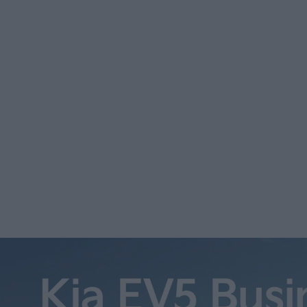
Svenska Einride är kanske mest kända för sina eldrivna och
mjukvaran Saga som står för teknik och system för eldrivn
kapital för att kunna fortsätta med det. Totalt 500 miljon
Svenska Einride är kanske mest kända för sina eldrivna och
mjukvaran Saga som står för teknik och system för eldriv
Einride är på expansionskurs och har nu dragit in mer kapi
5,2 miljarder kronor, har säkrats i en investeringsrunda.
pensionsfonden AMF, EQT Ventures och Norrsken VC.
Enligt Einride gör de nya pengarna det möjligt för föret
– Nu är det dags att påskynda inte bara utvecklingen ut
effektivare godstransporter, säger Robert Falck som är vd 
Efter att tidigare ha haft fokus på USA har Einride under 