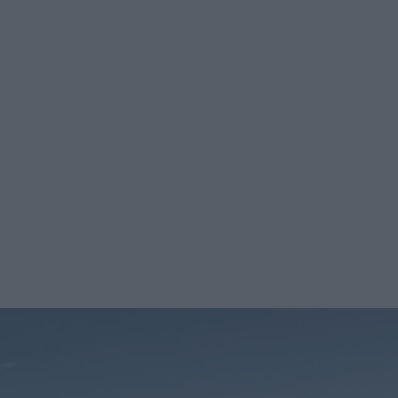
nyheterna!
taget är
t in mer
Prenumerera
taget är
lar, omkring
r som
ren.
rare och
der.