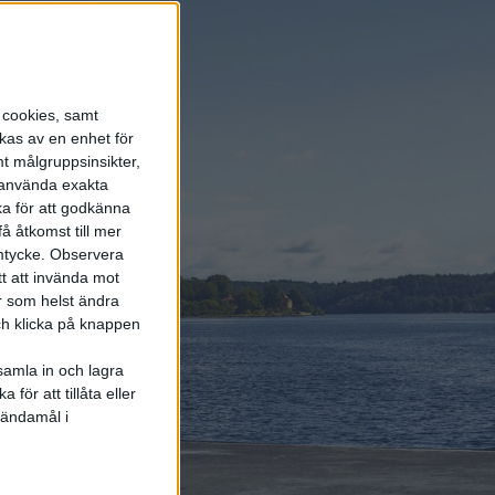
ergötland.
s cookies, samt
kas av en enhet för
t målgruppsinsikter,
ndigheten som
r använda exakta
ka för att godkänna
å åtkomst till mer
mtycke.
Observera
tt att invända mot
r som helst ändra
och klicka på knappen
samla in och lagra
för att tillåta eller
 ändamål i