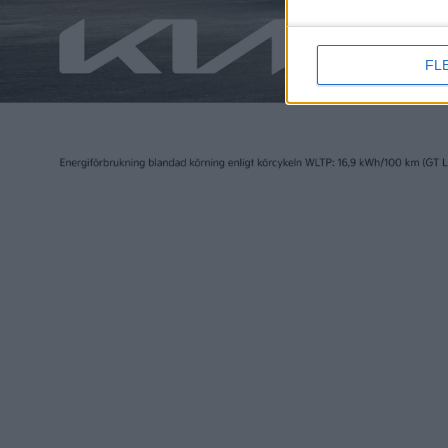
FL
Läs mer