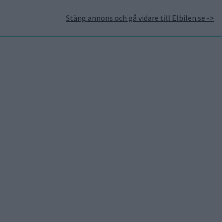
Stäng annons och gå vidare till Elbilen.se ->
takt
Annonsera hos Elbilen
Tidningsarkivet
Prenumerera
Mest lästa
5 aug 2026
Uppgift: då kommer Volvos
nya eldrivna volymmodell
EX50
5 aug 2026
Så räddar solceller
tillverkningen av BMW iX3
5 aug 2026
Krönika: Laddningen blir
dyrare i höst – grön energi