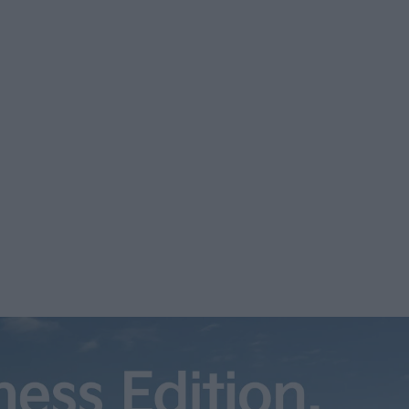
 självkörande lastbilar. Men en kanske viktigare del av före
a transporter. Einride är på expansionskurs och har nu dragi
er dollar, omkring 5,2 miljarder […]
 självkörande lastbilar. Men en kanske viktigare del av före
na transporter.
tal för att kunna fortsätta med det. Totalt 500 miljoner dol
 Bland de som gått in med pengar hittas flera svenska aktöre
aget att fortsätta med den planerade strategin de närmsta å
an också genomförandet av teknik som möjliggör renare, säk
för Einride.
det senaste året ökat sin närvaro på flera europeiska markna