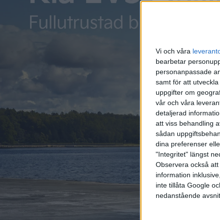
Nyligen meddelade Einride att
ska bygga laddinfrastrukt
Den första hamnar i hamnen i Los Angeles och stationern
Vi och våra
leverant
Det är platser där Einride fått stöd genom projektet Regio
bearbetar personuppg
personanpassade ann
I det kunde företag gå samma för att bygga laddinfrast
samt för att utveckla
täcker upp investeringskostnaden.
uppgifter om geograf
vår och våra leverant
detaljerad informati
att viss behandling 
sådan uppgiftsbehand
dina preferenser elle
"Integritet" längst 
Observera också att 
information inklusive,
inte tillåta Google 
nedanstående avsnit