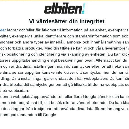
ur
för lastbilar i både Sverige och USA.
Vi värdesätter din integritet
a i Sverige förmodligen i Stockholm, Södermanland och Öst
orer
lagrar och/eller får åtkomst till information på en enhet, exempelvi
nala Elektrifieringspiloter.
ifter, exempelvis unika identifierare och standardinformation som skic
onser och andra typer av innehåll, annons- och innehållsmätning sam
ruktur för tung trafik och ansöka om pengar från Energimy
 och förbättra produkter.
Med din tillåtelse kan vi och våra leverantöre
isk positionering och identifiering via skanning av enheten. Du kan klic
örers uppgiftsbehandling enligt beskrivningen ovan. Alternativt kan du f
on och ändra dina inställningar innan du samtycker eller för att neka sa
av dina personuppgifter kanske inte kräver ditt samtycke, men du har rä
ling. Dina inställningar gäller endast den här webbplatsen. Du kan nä
r dra tillbaka ditt samtycke genom att gå tillbaka till denna webbplats 
ned på webbsidan.
denna webbplats/app använder en eller flera Google-tjänster och kan 
 men inte begränsat till, ditt besök eller användarbeteende. Du kan klicka 
och dess taggar från tredje part att använda dina data för nedan angivna
t om godkännanden till Google.