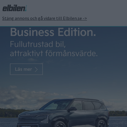
Stäng annons och gå vidare till Elbilen.se ->
Sverige blir testmarknad
för Volkswagens nya
affärsmodell med elbilar