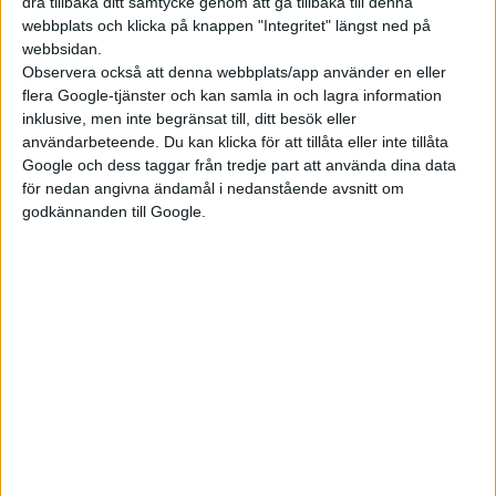
dra tillbaka ditt samtycke genom att gå tillbaka till denna
Då beslutet innefattar alla märken inom
webbplats och klicka på knappen "Integritet" längst ned på
Volkswagenkoncernen betyder det från nästa år även eldrivna
webbsidan.
modeller från Skoda och Audi. Men omställningen ska ske
Observera också att denna webbplats/app använder en eller
gradvis och först ut är det försäljningen av elbilarna Cupra
flera Google-tjänster och kan samla in och lagra information
inklusive, men inte begränsat till, ditt besök eller
Born och kommande ID.Buzz som berörs i slutet av i år. Senast
användarbeteende. Du kan klicka för att tillåta eller inte tillåta
nästa år ska den nya affärsmodellen gälla för alla elbilar från
Google och dess taggar från tredje part att använda dina data
koncernen.
för nedan angivna ändamål i nedanstående avsnitt om
godkännanden till Google.
– Kunden är numera i första hand digital och online, då måste
det också vara utgångspunkt för hur vi jobbar – vi behöver
ställa om. Här passar en agentmodell bra in. Dessutom gör vi
återförsäljare just nu omfattande investeringar i digital
utveckling för att stärka upp oss inför framtiden, säger
Therese Granath som är ansvarig för personbilar för Scania
Volkswagen Återförsäljarna.
Förändringen är tänkt för alla europeiska länder. Men Sverige
tillsammans med Frankrike blir först med att införa den nya
modellen.