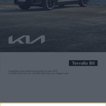
Carl Undéhn
8 jun 2022
Direktförsäljning till kund via nätet blir allt vanligare inom
bilindustrin. Tesla har alltid använt sig av det och den som vill
ha en Polestar eller Volvo kan också klicka hem den från soffan.
Nu ska också stora Volkswagengruppen i Sverige delvis börja
ställa om sin affärsmodell till att bli mer digital – men i lite
mer […]
Direktförsäljning till kund via nätet blir allt vanligare inom
bilindustrin. Tesla har alltid använt sig av det och den som vill
ha en Polestar eller Volvo kan också klicka hem den från soffan.
Nu ska också stora Volkswagengruppen i Sverige delvis börja
ställa om sin affärsmodell till att bli mer digital – men i lite
mer försiktig takt.