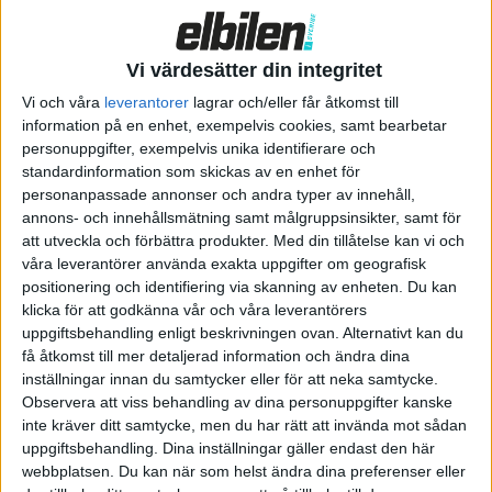
Återförsäljarna runt i landet ska i framtiden bli agenter som
visar bilar och erbjuder provkörning. När kunden bestämt sig
levereras bilen till återförsäljaren från ett centralt lager som
Vi värdesätter din integritet
Volkswagen Group Sverige ska hålla. Köpprocessen ska delvis
Vi och våra
leverantorer
lagrar och/eller får åtkomst till
bli möjlig online, men framför allt handlar det om att möta
information på en enhet, exempelvis cookies, samt bearbetar
dagens kunder som läst på mycket på nätet innan de kommer
personuppgifter, exempelvis unika identifierare och
standardinformation som skickas av en enhet för
till bilhallen.
personanpassade annonser och andra typer av innehåll,
annons- och innehållsmätning samt målgruppsinsikter, samt för
– Återförsäljarens roll blir också fortsatt att ge en upplevelse
att utveckla och förbättra produkter.
Med din tillåtelse kan vi och
av bilen, ta hand om kunden, föreslå kringtjänster och sköta
våra leverantörer använda exakta uppgifter om geografisk
leverans av den beställda bilen – säljarna blir våra ombud. Och
positionering och identifiering via skanning av enheten. Du kan
oavsett om kunden väljer att göra affären på nätet eller fysiskt
klicka för att godkänna vår och våra leverantörers
så är det samma villkor och pris som gäller, oavsett var i
uppgiftsbehandling enligt beskrivningen ovan. Alternativt kan du
få åtkomst till mer detaljerad information och ändra dina
Sverige man bor och för såväl kund som återförsäljare, säger
inställningar innan du samtycker eller för att neka samtycke.
Claes Jerveland som är vd för Volkswagen Group Sverige.
Observera att viss behandling av dina personuppgifter kanske
inte kräver ditt samtycke, men du har rätt att invända mot sådan
Något som i praktiken innebär fasta priser och ingen
uppgiftsbehandling. Dina inställningar gäller endast den här
möjlighet att pruta eller förhandla till sig något vid bilköpet.
webbplatsen. Du kan när som helst ändra dina preferenser eller