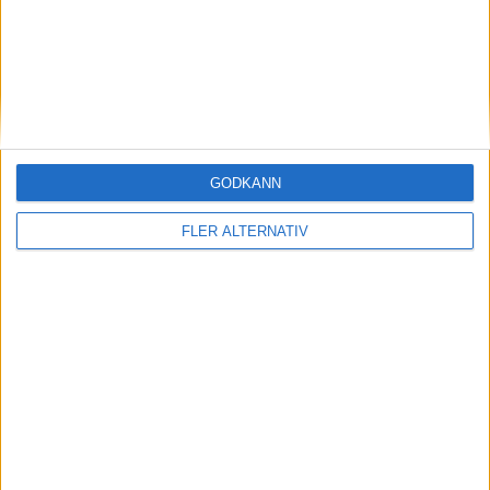
7 aug 2026
GODKÄNN
AMG-teknik bevisar sig på Ringen – rekord för
Mercedes-AMG CLA 45
FLER ALTERNATIV
nyheter