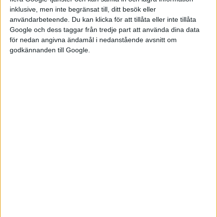
jämförelse med utsläpp från bilar med förbränningsmotor.
inklusive, men inte begränsat till, ditt besök eller
Enligt det innebär Teslas köp av Bitcoins till ett värde av 1,5
användarbeteende. Du kan klicka för att tillåta eller inte tillåta
miljarder dollar lika mycket som de årliga utsläppen från 1,8
Google och dess taggar från tredje part att använda dina data
för nedan angivna ändamål i nedanstående avsnitt om
miljoner bilar.
godkännanden till Google.