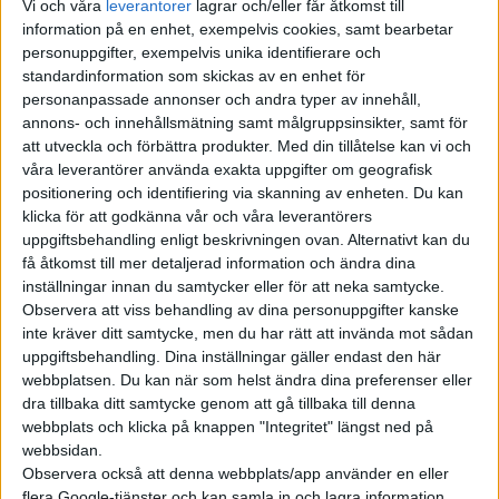
Vi och våra
leverantorer
lagrar och/eller får åtkomst till
lanserade
. ”Fiatpengar” innebär lagliga betalningsmedel vars
information på en enhet, exempelvis cookies, samt bearbetar
värde inte är helt knutet till guldreserver, som till exempel
personuppgifter, exempelvis unika identifierare och
Euro, dollar och även våra svenska kronor.
standardinformation som skickas av en enhet för
personanpassade annonser och andra typer av innehåll,
Beslutet att acceptera Bitcoins som betalning var väntat. Det
annons- och innehållsmätning samt målgruppsinsikter, samt för
att utveckla och förbättra produkter.
Med din tillåtelse kan vi och
antyddes redan förra månaden när Tesla köpte Bitcoins till ett
våra leverantörer använda exakta uppgifter om geografisk
värde av 1,5 miljarder dollar, något som fick den redan högt
positionering och identifiering via skanning av enheten. Du kan
värderade kryptovalutan att stiga ytterligare.
klicka för att godkänna vår och våra leverantörers
uppgiftsbehandling enligt beskrivningen ovan. Alternativt kan du
För tillfället kostar en Bitcoin omkring 54 000 dollar, vilket
få åtkomst till mer detaljerad information och ändra dina
alltså skulle räcka för att köpa en Model 3 Dual Motor
inställningar innan du samtycker eller för att neka samtycke.
Performance i USA.
Observera att viss behandling av dina personuppgifter kanske
inte kräver ditt samtycke, men du har rätt att invända mot sådan
Men Teslas engagemang kring Bitcoins får även kritik. Den
uppgiftsbehandling. Dina inställningar gäller endast den här
digitala valutan tas fram av datorer genom så kallad ”mining”,
webbplatsen. Du kan när som helst ändra dina preferenser eller
dra tillbaka ditt samtycke genom att gå tillbaka till denna
en process som är strömkrävande och leder till utsläpp av
webbplats och klicka på knappen "Integritet" längst ned på
koldioxid.
webbsidan.
Observera också att denna webbplats/app använder en eller
Bank of America har räknat om skapandet av Bitcoins till en
flera Google-tjänster och kan samla in och lagra information