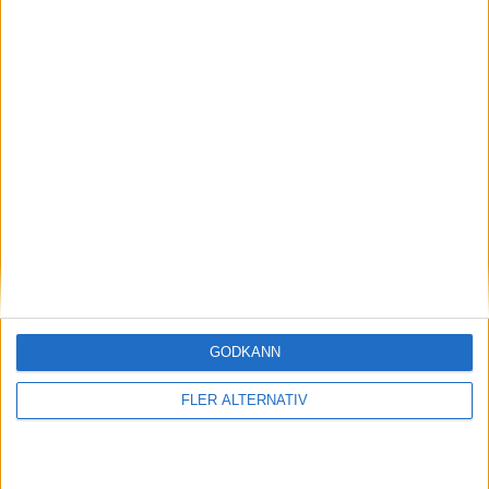
6 aug 2026
Volvokoncernen samarbetar med Toyota kring
vätgas för tung trafik
nyheter
GODKÄNN
FLER ALTERNATIV
6 aug 2026
Säljstart för instegsversionen av ID. Polo