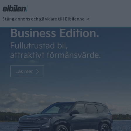
Stäng annons och gå vidare till Elbilen.se ->
Tesla erbjuder kunder
att köpa bilar med
Bitcoins