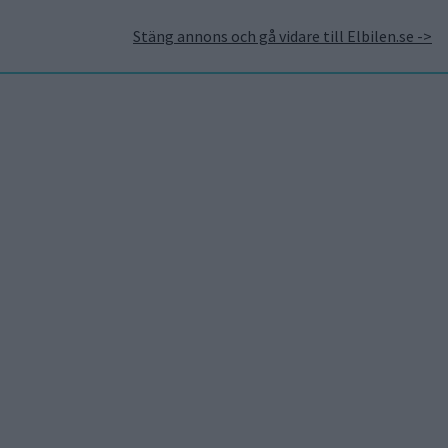
Stäng annons och gå vidare till Elbilen.se ->
takt
Annonsera hos Elbilen
Tidningsarkivet
Prenumerera
Mest lästa
5 aug 2026
Uppgift: då kommer Volvos
nya eldrivna volymmodell
EX50
5 aug 2026
Så räddar solceller
tillverkningen av BMW iX3
5 aug 2026
Krönika: Laddningen blir
dyrare i höst – grön energi