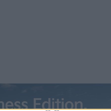
at få upp farten. Båda bygger nu 3 000 exemplar av Model Y i
kningen av de nya battericellerna 4680. För fabrikerna i Tex
g meddelar tillverkaren […]
t få upp farten.
Båda bygger nu 3 000 exemplar av Model Y i
kningen av de nya battericellerna 4680.
utökning. I ett
blogginlägg
meddelar tillverkaren nu också e
jarder kronor, i två nya tillverkningsanläggningar. Den ena sk
örsta kunderna i slutet av förra året.
ket tyder på att Tesla kraftig vill öka tillverkningen av lastb
gen där den nya battericellen 4680 ska produceras. Årskapa