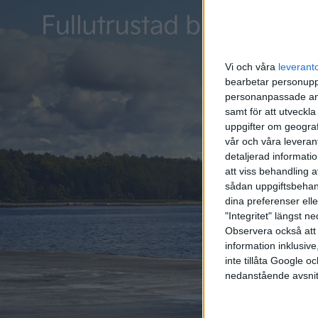
till 100 GWh, vilket kan jämföras med Northvolts första fa
Den nya batterifabriken i Nevada ska enligt Tesla kunna till
årligen.
Vi och våra
leverant
bearbetar personuppg
personanpassade ann
När de båda fabrikerna ska tas i bruk nämns inte. Men med
samt för att utveckla
bilfabrik på rekordfart även i ett land som Tyskland som 
uppgifter om geograf
vår och våra leverant
detaljerad informati
att viss behandling 
sådan uppgiftsbehand
dina preferenser elle
"Integritet" längst 
Observera också att 
information inklusive,
inte tillåta Google 
nedanstående avsnit