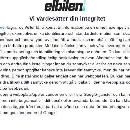
brik i Skellefteå som har en årskapacitet på 60 GWh.
verka tillräckligt med battericeller till 1,5 miljoner ”lätta f
Vi värdesätter din integritet
orer
lagrar och/eller får åtkomst till information på en enhet, exempelvi
ifter, exempelvis unika identifierare och standardinformation som skic
onser och andra typer av innehåll, annons- och innehållsmätning sam
 fabriken utanför Berlin har Tesla visat att de kan smälla u
 och förbättra produkter.
Med din tillåtelse kan vi och våra leverantöre
är ökänt för sin långsamma byråkrati.
isk positionering och identifiering via skanning av enheten. Du kan klic
örers uppgiftsbehandling enligt beskrivningen ovan. Alternativt kan du f
on och ändra dina inställningar innan du samtycker eller för att neka sa
av dina personuppgifter kanske inte kräver ditt samtycke, men du har rä
ling. Dina inställningar gäller endast den här webbplatsen. Du kan nä
r dra tillbaka ditt samtycke genom att gå tillbaka till denna webbplats 
ned på webbsidan.
denna webbplats/app använder en eller flera Google-tjänster och kan 
 men inte begränsat till, ditt besök eller användarbeteende. Du kan klicka 
och dess taggar från tredje part att använda dina data för nedan angivna
t om godkännanden till Google.