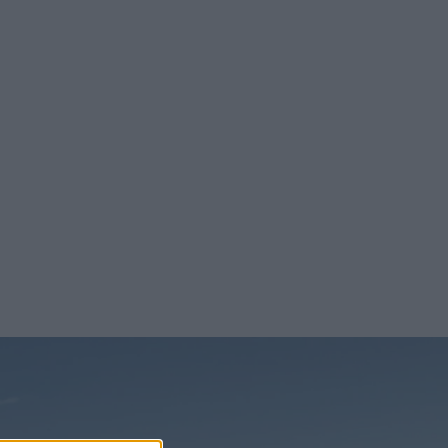
nyheterna!
 veckan. Från
as och
Prenumerera
 veckan
. Från
n stor
a tillverka
ilen. Vilken
citeten anges