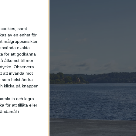
ordon”
s cookies, samt
kas av en enhet för
t målgruppsinsikter,
pp en
r använda exakta
ka för att godkänna
å åtkomst till mer
mtycke.
Observera
tt att invända mot
r som helst ändra
och klicka på knappen
samla in och lagra
för att tillåta eller
 ändamål i