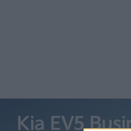
Teslas senaste två fabriker i Texas och Tyskland har börj
Texas rapporteras även framsteg med att skala upp tillver
Tyskland finns redan planer på utökning. I ett blogginläg
Teslas senaste två fabriker i Texas och Tyskland har börja
Texas rapporteras även framsteg med att skala upp tillver
För fabrikerna i Texas och Tyskland finns redan planer på 
satstning vid den befintliga fabriken i Reno, Nevada.
Där ska Tesla investera 3,6 miljarder dollar, omkring 37 mil
Teslas eldrivna lastbil Semi som började levereras till de f
Tesla beskriver det som ”första volymfabriken” för Semi, vil
tillverkningskapacitet som planeras nämns inte.
Ett tillverkningsmål ges däremot för den andra anläggnin