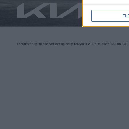
FL
Läs mer
nyheter
nyheter