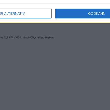
ER ALTERNATIV
GODKÄNN
nyheter