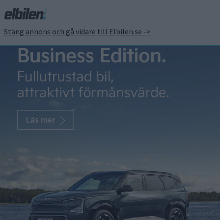
Stäng annons och gå vidare till Elbilen.se ->
Uppgift: Tesla slopar
planer på billigare
modell