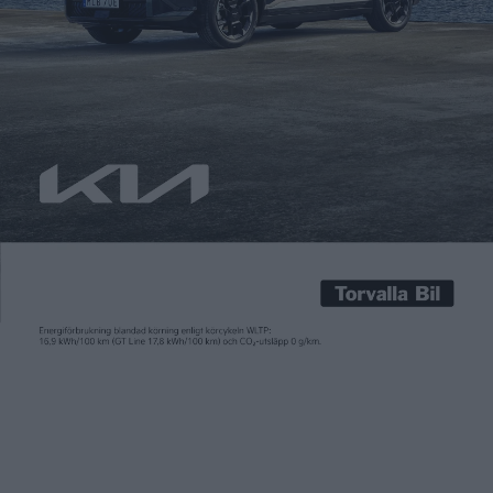
Carl Undéhn
5 apr 2024
Det har länge ryktats om att Tesla arbetar på en ”Model 2”, en
mindre och billigare modell som väntas få ett pris från 25.000
dollar. Något som den senaste tiden blivit alltmer konkret då
Tesla talat om att föra in nya och ännu mer effektiva
tillvekrningsmetoder för att kunna pressa priset. När Teslas
chef Elon […]
Det har länge ryktats om att Tesla arbetar på en ”Model 2”, en
mindre och billigare modell som väntas få ett pris från 25.000
dollar. Något som den senaste tiden blivit alltmer konkret då
Tesla talat om att föra in nya och ännu mer effektiva
tillvekrningsmetoder för att kunna pressa priset. När Teslas
chef Elon Musk nyligen besökte fabriken utanför Berlin ska
han också ha sagt att ”25.000 dollarsbilen” även kan tillverkas