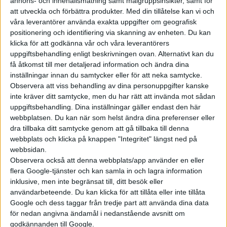
annons- och innehållsmätning samt målgruppsinsikter, samt för
att ”Reuters ljuger (igen)”.
att utveckla och förbättra produkter.
Med din tillåtelse kan vi och
våra leverantörer använda exakta uppgifter om geografisk
positionering och identifiering via skanning av enheten. Du kan
klicka för att godkänna vår och våra leverantörers
uppgiftsbehandling enligt beskrivningen ovan. Alternativt kan du
få åtkomst till mer detaljerad information och ändra dina
inställningar innan du samtycker eller för att neka samtycke.
Observera att viss behandling av dina personuppgifter kanske
inte kräver ditt samtycke, men du har rätt att invända mot sådan
uppgiftsbehandling. Dina inställningar gäller endast den här
webbplatsen. Du kan när som helst ändra dina preferenser eller
dra tillbaka ditt samtycke genom att gå tillbaka till denna
webbplats och klicka på knappen "Integritet" längst ned på
webbsidan.
Observera också att denna webbplats/app använder en eller
flera Google-tjänster och kan samla in och lagra information
inklusive, men inte begränsat till, ditt besök eller
användarbeteende. Du kan klicka för att tillåta eller inte tillåta
Google och dess taggar från tredje part att använda dina data
för nedan angivna ändamål i nedanstående avsnitt om
godkännanden till Google.