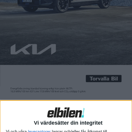
kortare räckvidd
Carl Undéhn
1 feb 2021
Efter succén i december förra året med över 2 500 registrerade
exemplar av ID.3 i Sverige sjönk siffran i januari till endast 25
stycken. Men kanske kan försäljningen av Volkswagens ID-
satsning ta fart igen under våren för nu finns både ID.3 och
SUV:en ID.4 i versionen ”City”. Det innebär lägre priser, men
också mindre batteripaket […]
Efter succén i december förra året med över 2 500 registrerade
exemplar av ID.3 i Sverige sjönk siffran i januari till endast 25
stycken.
Men kanske kan försäljningen av Volkswagens ID-satsning ta
Vi värdesätter din integritet
fart igen under våren för nu finns både ID.3 och SUV:en ID.4 i
Vi och våra
leverantorer
lagrar och/eller får åtkomst till