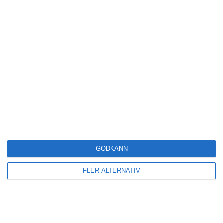
Mercedes-AMG CLA 45
nyheter
GODKÄNN
7 aug 2026
FLER ALTERNATIV
EU-plan: V2G-krav ska göra elbilar till del av
energisystemet
nyheter