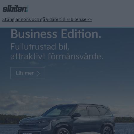
Stäng annons och gå vidare till Elbilen.se ->
Volkswagen lanserar
instegsversionen ID.4
City – lägre pris och