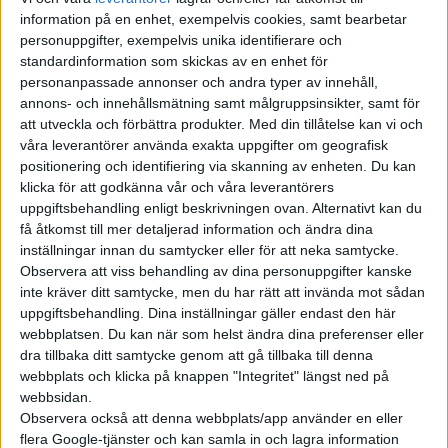
versionen ”City”. Det innebär lägre priser, men också mindre
information på en enhet, exempelvis cookies, samt bearbetar
batteripaket som ger ungefär tio mils kortare räckvidd än de
personuppgifter, exempelvis unika identifierare och
tidigare tillgängliga versionerna.
standardinformation som skickas av en enhet för
personanpassade annonser och andra typer av innehåll,
För den större ID.4 innebär versionen City ett batteri på 52 kWh
annons- och innehållsmätning samt målgruppsinsikter, samt för
som lovar en räckvidd på 34 mil enligt WLTP och ett startpris
att utveckla och förbättra produkter.
Med din tillåtelse kan vi och
våra leverantörer använda exakta uppgifter om geografisk
innan miljöbonus på 446 900 kronor. Som tidigare har också
positionering och identifiering via skanning av enheten. Du kan
ID.4 City bakhjulsdrift, men en lägre effekt med 170 hk jämfört
klicka för att godkänna vår och våra leverantörers
med övriga versioner som har 204 hk. Med det senaste
uppgiftsbehandling enligt beskrivningen ovan. Alternativt kan du
tillskottet erbjuds ID.4 nu i totalt sex varianter där alla utom
få åtkomst till mer detaljerad information och ändra dina
City kommer med ett batteripaket på 77 kWh och räckvidd på
inställningar innan du samtycker eller för att neka samtycke.
Observera att viss behandling av dina personuppgifter kanske
över 50 mil.
inte kräver ditt samtycke, men du har rätt att invända mot sådan
uppgiftsbehandling. Dina inställningar gäller endast den här
Instegsversionen ID.3 City har ett batteripaket på 45 kWh som
webbplatsen. Du kan när som helst ändra dina preferenser eller
ska ge en räckvidd på 33 mil enligt WLTP och ett startpris på
dra tillbaka ditt samtycke genom att gå tillbaka till denna
399 900 kronor, innan miljöbonus på 60 000 kronor.
webbplats och klicka på knappen "Integritet" längst ned på
webbsidan.
Steget upp till nästa version Life som har det större batteriet
Observera också att denna webbplats/app använder en eller
är 35 000 kronor för ID.3 och 63 000 kronor för ID.4.
flera Google-tjänster och kan samla in och lagra information