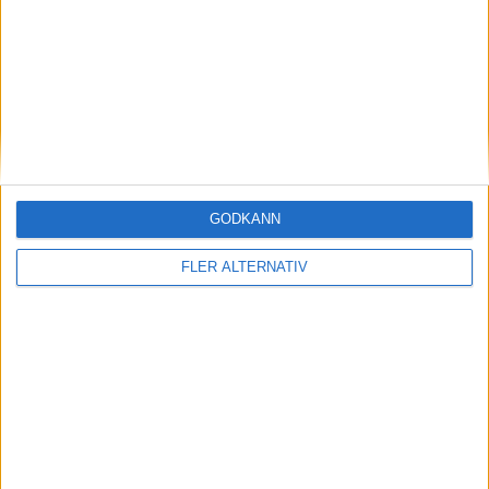
7 aug 2026
EU-plan: V2G-krav ska göra elbilar till del av
energisystemet
GODKÄNN
FLER ALTERNATIV
nyheter