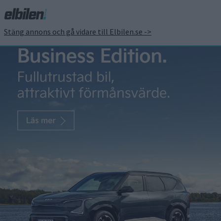
Stäng annons och gå vidare till Elbilen.se ->
Xpeng vill fortsätta växa
med rekordstor kredit