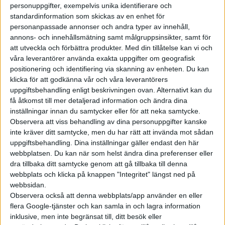
Som hjälp på vägen kan Xpeng nu glädjas över att ha fått en
personuppgifter, exempelvis unika identifierare och
rekordstor kredit på 7,5 miljarder yuan, över tio miljarder
standardinformation som skickas av en enhet för
personanpassade annonser och andra typer av innehåll,
kronor, från den kinesiska banken Agricultural Bank of China.
annons- och innehållsmätning samt målgruppsinsikter, samt för
Pengarna behövs då Xpeng för tillfället får med förlust.
att utveckla och förbättra produkter.
Med din tillåtelse kan vi och
våra leverantörer använda exakta uppgifter om geografisk
Det är den största summan som banken hittills lånat ut till en
positionering och identifiering via skanning av enheten. Du kan
klicka för att godkänna vår och våra leverantörers
biltillverkare och pengarna ska enligt Xpeng främst användas
uppgiftsbehandling enligt beskrivningen ovan. Alternativt kan du
till att växa på nya marknader.
få åtkomst till mer detaljerad information och ändra dina
inställningar innan du samtycker eller för att neka samtycke.
Men också till att fortsätta utveckla både redan visade
Observera att viss behandling av dina personuppgifter kanske
modeller som elsuven G9 och nya versioner av mjukvaran Xpilot
inte kräver ditt samtycke, men du har rätt att invända mot sådan
för självkörande funktioner.
uppgiftsbehandling. Dina inställningar gäller endast den här
webbplatsen. Du kan när som helst ändra dina preferenser eller
dra tillbaka ditt samtycke genom att gå tillbaka till denna
webbplats och klicka på knappen "Integritet" längst ned på
webbsidan.
Observera också att denna webbplats/app använder en eller
flera Google-tjänster och kan samla in och lagra information
inklusive, men inte begränsat till, ditt besök eller