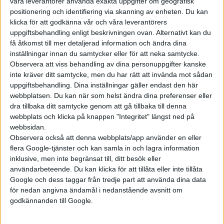
våra leverantörer använda exakta uppgifter om geografisk
positionering och identifiering via skanning av enheten. Du kan
klicka för att godkänna vår och våra leverantörers
uppgiftsbehandling enligt beskrivningen ovan. Alternativt kan du
få åtkomst till mer detaljerad information och ändra dina
Prenumerera
inställningar innan du samtycker eller för att neka samtycke.
Observera att viss behandling av dina personuppgifter kanske
inte kräver ditt samtycke, men du har rätt att invända mot sådan
Mest lästa
uppgiftsbehandling. Dina inställningar gäller endast den här
webbplatsen. Du kan när som helst ändra dina preferenser eller
5 aug 2026
dra tillbaka ditt samtycke genom att gå tillbaka till denna
Uppgift: då kommer Volvos nya eldrivna volymmodell EX50
webbplats och klicka på knappen "Integritet" längst ned på
webbsidan.
5 aug 2026
Så räddar solceller tillverkningen av BMW iX3
Observera också att denna webbplats/app använder en eller
flera Google-tjänster och kan samla in och lagra information
5 aug 2026
inklusive, men inte begränsat till, ditt besök eller
Krönika: Laddningen blir dyrare i höst – grön energi enda
användarbeteende. Du kan klicka för att tillåta eller inte tillåta
räddningen
Google och dess taggar från tredje part att använda dina data
5 aug 2026
för nedan angivna ändamål i nedanstående avsnitt om
LFP-batteri och kiselkarbid – A2 e-tron är Audis mest effektiva elbil
godkännanden till Google.
6 aug 2026
Helt enligt plan – nu byggs BMW i3