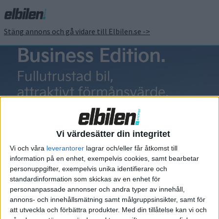
Stäng annons och gå vidare till Elbilen.se ->
Audi Concept
C
Vi värdesätter din integritet
Vi och våra
leverantorer
lagrar och/eller får åtkomst till
information på en enhet, exempelvis cookies, samt bearbetar
personuppgifter, exempelvis unika identifierare och
standardinformation som skickas av en enhet för
Elbilens nyhetsbrev
personanpassade annonser och andra typer av innehåll,
annons- och innehållsmätning samt målgruppsinsikter, samt för
Håll dig uppdaterad om de senaste nyheterna!
att utveckla och förbättra produkter.
Med din tillåtelse kan vi och