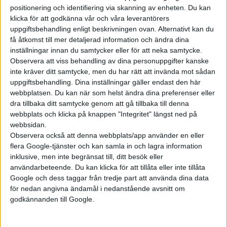
positionering och identifiering via skanning av enheten. Du kan
klicka för att godkänna vår och våra leverantörers
Prenumerera
uppgiftsbehandling enligt beskrivningen ovan. Alternativt kan du
få åtkomst till mer detaljerad information och ändra dina
inställningar innan du samtycker eller för att neka samtycke.
Mest lästa
Observera att viss behandling av dina personuppgifter kanske
inte kräver ditt samtycke, men du har rätt att invända mot sådan
5 aug 2026
uppgiftsbehandling. Dina inställningar gäller endast den här
Uppgift: då kommer Volvos nya eldrivna volymmodell EX50
webbplatsen. Du kan när som helst ändra dina preferenser eller
dra tillbaka ditt samtycke genom att gå tillbaka till denna
5 aug 2026
Så räddar solceller tillverkningen av BMW iX3
webbplats och klicka på knappen "Integritet" längst ned på
webbsidan.
5 aug 2026
Observera också att denna webbplats/app använder en eller
Krönika: Laddningen blir dyrare i höst – grön energi enda
flera Google-tjänster och kan samla in och lagra information
räddningen
inklusive, men inte begränsat till, ditt besök eller
5 aug 2026
användarbeteende. Du kan klicka för att tillåta eller inte tillåta
LFP-batteri och kiselkarbid – A2 e-tron är Audis mest effektiva elbil
Google och dess taggar från tredje part att använda dina data
för nedan angivna ändamål i nedanstående avsnitt om
6 aug 2026
Helt enligt plan – nu byggs BMW i3
godkännanden till Google.