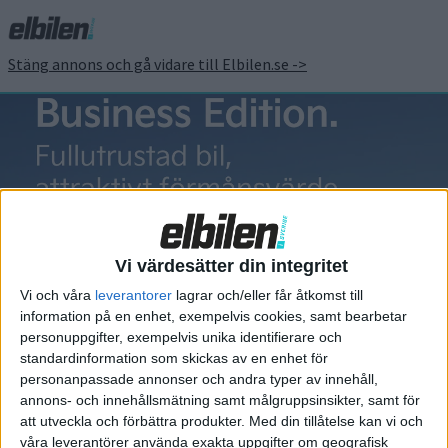
Stäng annons och gå vidare till Elbilen.se ->
Donut Labs
Vi värdesätter din integritet
Vi och våra
leverantorer
lagrar och/eller får åtkomst till
information på en enhet, exempelvis cookies, samt bearbetar
Elbilens nyhetsbrev
personuppgifter, exempelvis unika identifierare och
standardinformation som skickas av en enhet för
Håll dig uppdaterad om de senaste nyheterna!
personanpassade annonser och andra typer av innehåll,
annons- och innehållsmätning samt målgruppsinsikter, samt för
att utveckla och förbättra produkter.
Med din tillåtelse kan vi och
våra leverantörer använda exakta uppgifter om geografisk