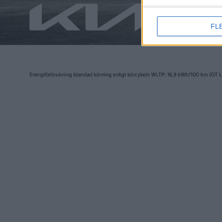
FL
Elbilen i Sverige ägs av Tidningen Elbilen i Sv
Ansvarig utgivare:
Fredrik Sandberg
Adress:
Götgatan 71
116 21 STOCKHOLM