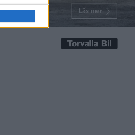
senaste nyheterna!
Prenumerera