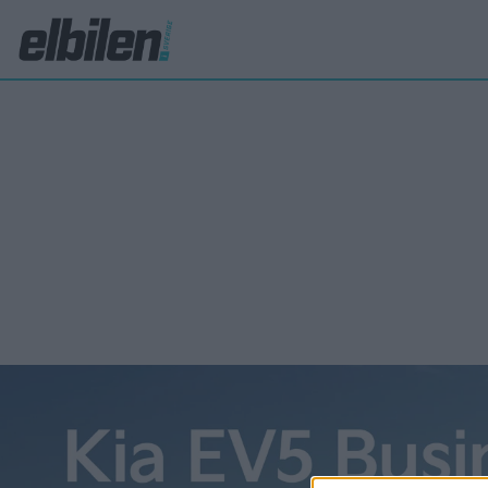
MIT
Nyt
bil
Elbilar 
billigar
behöver