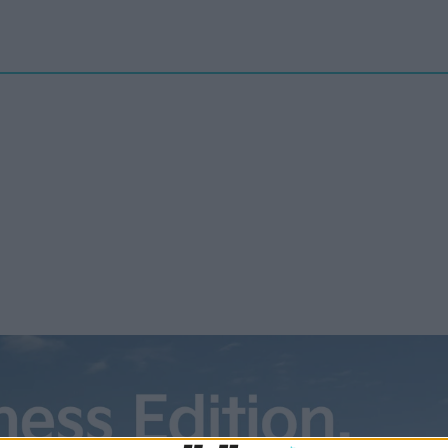
Nyheter
elbilenPLUS
Tester
Magasinet
Krönikor
Podcast
Kon
t verktyg underlättar inför
köpet
är fortfarande relativt dyra i inköp, även om tekniken blir allt
e. Samtidigt är de betydligt billigare att äga, eftersom man inte
 betala för bensin eller diesel samtidigt som servicekostnaden