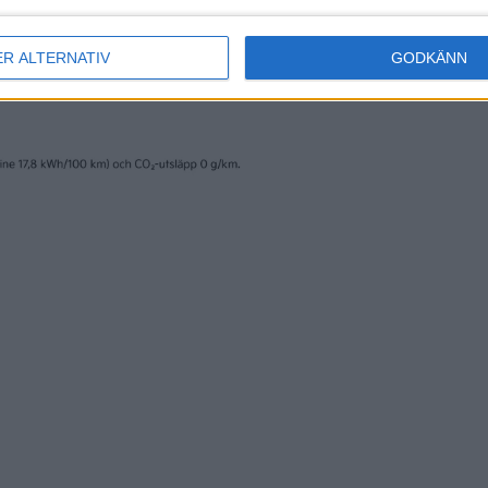
ER ALTERNATIV
GODKÄNN
erige AB och trycks av www.fridholmpartners.se