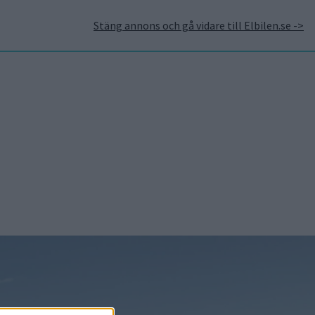
Stäng annons och gå vidare till Elbilen.se ->
takt
Annonsera hos Elbilen
Tidningsarkivet
Prenumerera
Mest lästa
5 aug 2026
Uppgift: då kommer
Volvos nya eldrivna
volymmodell EX50
5 aug 2026
Så räddar solceller
tillverkningen av BMW iX3
5 aug 2026
Krönika: Laddningen blir
dyrare i höst – grön