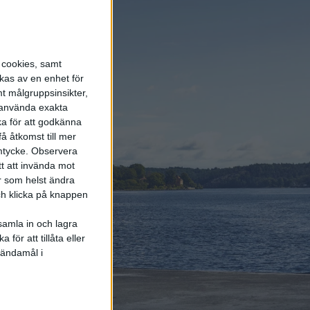
energi enda räddningen
5 aug 2026
LFP-batteri och
s cookies, samt
kiselkarbid – A2 e-tron är
Audis mest effektiva elbil
kas av en enhet för
t målgruppsinsikter,
r använda exakta
17 jul 2026
ka för att godkänna
Två nya elbilar – kommer
å åtkomst till mer
eldrivna Volvokombin nu?
mtycke.
Observera
tt att invända mot
r som helst ändra
och klicka på knappen
samla in och lagra
för att tillåta eller
Elbilens
 ändamål i
nyhetsbrev
Håll dig uppdaterad om de