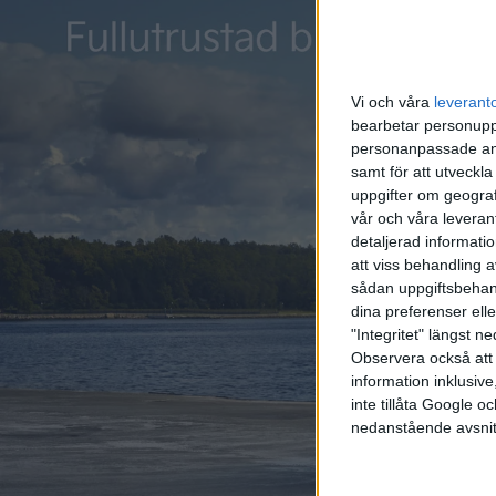
är betyd
Vi och våra
leverant
bearbetar personuppg
personanpassade ann
samt för att utveckla
uppgifter om geograf
vår och våra leverant
detaljerad informati
att viss behandling 
sådan uppgiftsbehand
dina preferenser elle
"Integritet" längst 
Observera också att 
information inklusive,
inte tillåta Google 
nedanstående avsnit