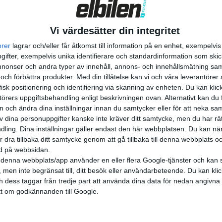
ligt lägre. Och så är de...
Vi värdesätter din integritet
orer
lagrar och/eller får åtkomst till information på en enhet, exempelvi
ifter, exempelvis unika identifierare och standardinformation som skic
onser och andra typer av innehåll, annons- och innehållsmätning sam
 och förbättra produkter.
Med din tillåtelse kan vi och våra leverantöre
isk positionering och identifiering via skanning av enheten. Du kan klic
örers uppgiftsbehandling enligt beskrivningen ovan. Alternativt kan du f
on och ändra dina inställningar innan du samtycker eller för att neka sa
av dina personuppgifter kanske inte kräver ditt samtycke, men du har rä
ling. Dina inställningar gäller endast den här webbplatsen. Du kan nä
r dra tillbaka ditt samtycke genom att gå tillbaka till denna webbplats 
ned på webbsidan.
denna webbplats/app använder en eller flera Google-tjänster och kan 
 men inte begränsat till, ditt besök eller användarbeteende. Du kan klicka 
och dess taggar från tredje part att använda dina data för nedan angivna
t om godkännanden till Google.