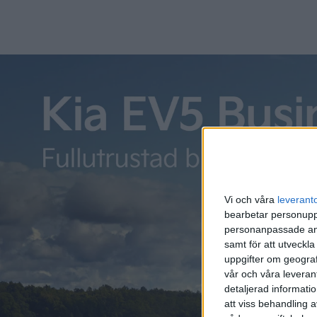
Vi och våra
leverant
bearbetar personuppg
personanpassade ann
samt för att utveckla
uppgifter om geograf
vår och våra leverant
detaljerad informati
att viss behandling 