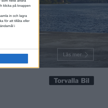
r som helst ändra
och klicka på knappen
samla in och lagra
för att tillåta eller
 ändamål i