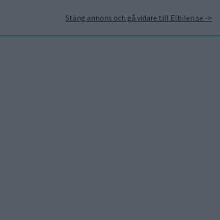
Stäng annons och gå vidare till Elbilen.se ->
takt
Annonsera hos Elbilen
Tidningsarkivet
Prenumerera
Mest lästa
5 aug 2026
d
Uppgift: då kommer Volvos
nya eldrivna volymmodell
EX50
5 aug 2026
Så räddar solceller
tillverkningen av BMW iX3
5 aug 2026
Krönika: Laddningen blir
 Reuters
dyrare i höst – grön energi