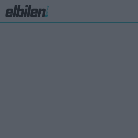
#77 Tekniken
7GT och invik
gäst Peter Es
Carl Undéhn
18 jun 2026
Veckans avsnitt spelades in på ett flygplatshotell i Münc