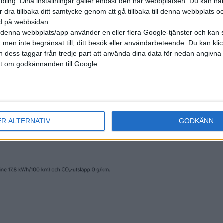
ling. Dina inställningar gäller endast den här webbplatsen. Du kan nä
r dra tillbaka ditt samtycke genom att gå tillbaka till denna webbplats 
ned på webbsidan.
denna webbplats/app använder en eller flera Google-tjänster och kan 
 men inte begränsat till, ditt besök eller användarbeteende. Du kan klicka 
och dess taggar från tredje part att använda dina data för nedan angivna
t om godkännanden till Google.
ER ALTERNATIV
GODKÄNN
podcasts