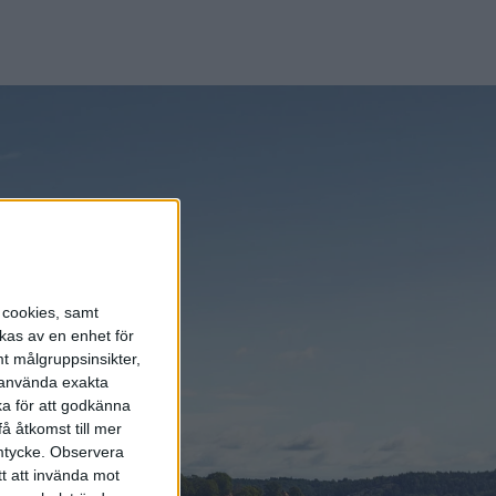
nyheterna!
Prenumerera
s cookies, samt
kas av en enhet för
t målgruppsinsikter,
r använda exakta
ka för att godkänna
å åtkomst till mer
mtycke.
Observera
tt att invända mot