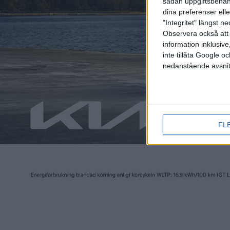
sådan uppgiftsbehand
dina preferenser elle
"Integritet" längst 
Observera också att 
information inklusive,
inte tillåta Google 
nedanstående avsnit
FL
Läs mer
podcasts
podcasts