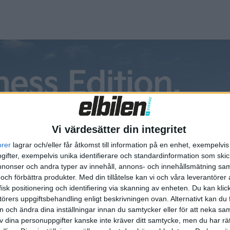
Vi värdesätter din integritet
orer
lagrar och/eller får åtkomst till information på en enhet, exempelvi
ifter, exempelvis unika identifierare och standardinformation som skic
onser och andra typer av innehåll, annons- och innehållsmätning sam
 och förbättra produkter.
Med din tillåtelse kan vi och våra leverantöre
isk positionering och identifiering via skanning av enheten. Du kan klic
örers uppgiftsbehandling enligt beskrivningen ovan. Alternativt kan du f
on och ändra dina inställningar innan du samtycker eller för att neka sa
av dina personuppgifter kanske inte kräver ditt samtycke, men du har rä