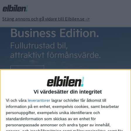
Stäng annons och gå vidare till Elbilen.se ->
MG5
Prov: MG5: Villa,
PREMIUM
vovve, MG5?
Vi värdesätter din integritet
MG5 är den första elbilskombin
Vi och våra
leverantorer
lagrar och/eller får åtkomst till
på marknaden riktad till
information på en enhet, exempelvis cookies, samt bearbetar
personuppgifter, exempelvis unika identifierare och
massorna. Men kombidelen är
standardinformation som skickas av en enhet för
inte det mest iögonfallande
personanpassade annonser och andra typer av innehåll,
med den här bilen, som faktiskt
annons- och innehållsmätning samt målgruppsinsikter, samt för