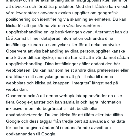
inte är någon jättepackare. Hur
att utveckla och förbättra produkter.
Med din tillåtelse kan vi och
mycket elbil man får för det
våra leverantörer använda exakta uppgifter om geografisk
offensivt låga privat­
positionering och identifiering via skanning av enheten. Du kan
leasingpriset är mer in...
klicka för att godkänna vår och våra leverantörers
uppgiftsbehandling enligt beskrivningen ovan. Alternativt kan du
få åtkomst till mer detaljerad information och ändra dina
inställningar innan du samtycker eller för att neka samtycke.
Observera att viss behandling av dina personuppgifter kanske
inte kräver ditt samtycke, men du har rätt att invända mot sådan
Elbilens nyhetsbrev
uppgiftsbehandling. Dina inställningar gäller endast den här
webbplatsen. Du kan när som helst ändra dina preferenser eller
Håll dig uppdaterad om de senaste nyheterna!
dra tillbaka ditt samtycke genom att gå tillbaka till denna
webbplats och klicka på knappen "Integritet" längst ned på
webbsidan.
Observera också att denna webbplats/app använder en eller
flera Google-tjänster och kan samla in och lagra information
inklusive, men inte begränsat till, ditt besök eller
Prenumerera
användarbeteende. Du kan klicka för att tillåta eller inte tillåta
Google och dess taggar från tredje part att använda dina data
för nedan angivna ändamål i nedanstående avsnitt om
Mest lästa
godkännanden till Google.