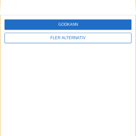
29 jul 2026
Test: Så klarade sig MG Cyberster bland
supersportbilarna
GODKÄNN
FLER ALTERNATIV
Plus
artiklar
27 jul 2026
Laddhybrid eller elbil till fjällen?