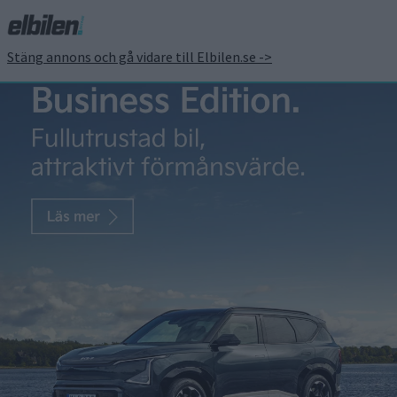
Stäng annons och gå vidare till Elbilen.se ->
Blomhäll: Elon Musk
borde ha vett att hålla
tyst
Tibor Blomhäll
24 okt 2024
Skriv något om Elon Musk, det blir kul, sade min chefredaktör
Fredrik. Njae, särskilt kul är ju knappast den mannen längre.
Annat var det för några år sedan. Då var han en sån där rolig
tekniknörd. Postade lite fyndiga memes med obskyr humor
som alla vi tekniknördar kunde fnissa åt men som flög
investerare högt […]