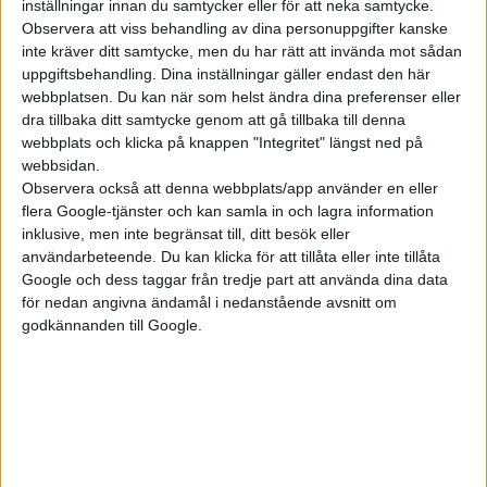
inställningar innan du samtycker eller för att neka samtycke.
26 jul 2026
Observera att viss behandling av dina personuppgifter kanske
inte kräver ditt samtycke, men du har rätt att invända mot sådan
Chocken när jag tog dieselbil till Sundsvall
uppgiftsbehandling. Dina inställningar gäller endast den här
webbplatsen. Du kan när som helst ändra dina preferenser eller
dra tillbaka ditt samtycke genom att gå tillbaka till denna
webbplats och klicka på knappen "Integritet" längst ned på
Plus
artiklar
webbsidan.
Observera också att denna webbplats/app använder en eller
flera Google-tjänster och kan samla in och lagra information
inklusive, men inte begränsat till, ditt besök eller
användarbeteende. Du kan klicka för att tillåta eller inte tillåta
Google och dess taggar från tredje part att använda dina data
för nedan angivna ändamål i nedanstående avsnitt om
godkännanden till Google.
21 apr 2026
Blomhäll: Den missförstådda elbilspremien