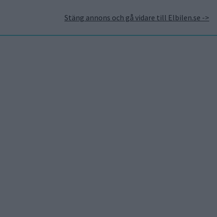
Stäng annons och gå vidare till Elbilen.se ->
takt
Annonsera hos Elbilen
Tidningsarkivet
Prenumerera
Mest lästa
5 aug 2026
Uppgift: då kommer Volvos
nya eldrivna volymmodell
EX50
6 aug 2026
Nu även Byd – då vill jätten
tillverka solid state-
batterier
6 aug 2026
Säljstart för
instegsversionen av ID. Polo