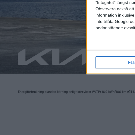
"Integritet" längst 
Observera också att 
information inklusive,
inte tillåta Google 
24 jul 2026
12 sep 2025
nedanstående avsnit
Jakten på den sista
Därför
procenten: Så blir
tyskarn
elbilen ännu effektivare
mässa
FL
Plus
artiklar
Plus
4 sep 2025
2 sep 2025