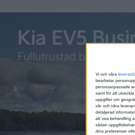
Vi och våra
leverant
bearbetar personuppg
Relaterat innehåll
personanpassade ann
samt för att utveckla
uppgifter om geograf
vår och våra leverant
Plus
artiklar
Plus
detaljerad informati
att viss behandling 
sådan uppgiftsbehand
dina preferenser elle