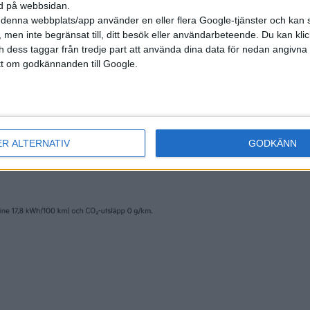
ned på webbsidan.
denna webbplats/app använder en eller flera Google-tjänster och kan 
 men inte begränsat till, ditt besök eller användarbeteende. Du kan klicka 
och dess taggar från tredje part att använda dina data för nedan angivna
7 sep 2025
t om godkännanden till Google.
 dominerade
VW-chefen om ID.
a årets IAA-
”Kommer vid rätt
tidpunkt”
ER ALTERNATIV
GODKÄNN
artiklar
Plus
artiklar
29 jul 2025