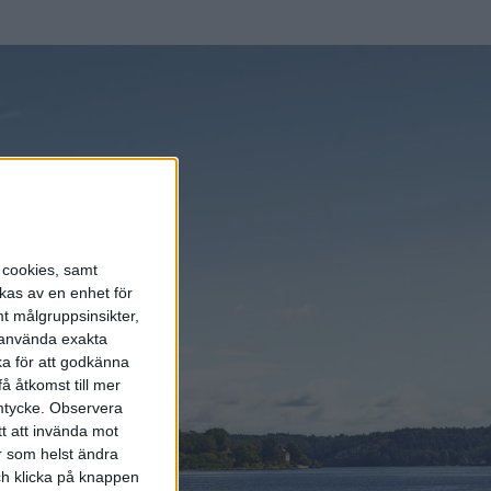
s cookies, samt
kas av en enhet för
t målgruppsinsikter,
r använda exakta
ka för att godkänna
å åtkomst till mer
mtycke.
Observera
tt att invända mot
r som helst ändra
och klicka på knappen