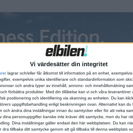
Vi värdesätter din integritet
orer
lagrar och/eller får åtkomst till information på en enhet, exempelvi
ifter, exempelvis unika identifierare och standardinformation som skic
onser och andra typer av innehåll, annons- och innehållsmätning sam
 och förbättra produkter.
Med din tillåtelse kan vi och våra leverantöre
isk positionering och identifiering via skanning av enheten. Du kan klic
örers uppgiftsbehandling enligt beskrivningen ovan. Alternativt kan du f
artiklar
Plus
artiklar
on och ändra dina inställningar innan du samtycker eller för att neka sa
av dina personuppgifter kanske inte kräver ditt samtycke, men du har rä
ling. Dina inställningar gäller endast den här webbplatsen. Du kan nä
r dra tillbaka ditt samtycke genom att gå tillbaka till denna webbplats 