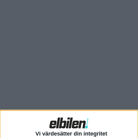
I andra änden av Nios monter står enorma ET9. Bilar med
tvåtonskulör, 22-tumsfälgar och en längd över 5,2 meter är en
tydlig trend, denna en av få som inte är en suv.
Vi värdesätter din integritet