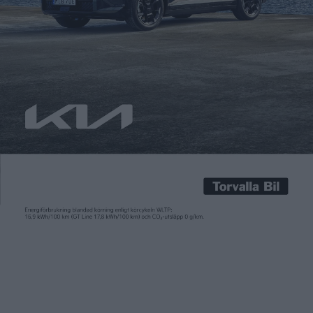
Joakim Dyredand
19 dec 2025
Auto Guangzhou är gigantiskt. Årets mässa var nummer 23 i
ordningen och bjöd på 1 085 utställda bilar, utspritt på ett
220 000 kvadratmeter stort utställningsområde i Canton Fair
Complex. Fyra timmar på mässområdet räckte inte på långa
vägar. Men här följer ett urval av sådant som fångade vår
utsände Joakim Dyredands intresse. Missa inte heller serien
[…]
Auto Guangzhou är gigantiskt. Årets mässa var nummer 23
i ordningen och bjöd på 1 085 utställda bilar, utspritt på ett
220 000 kvadratmeter stort utställningsområde i Canton
Fair Complex. Fyra timmar på mässområdet räckte inte på
långa vägar. Men här följer ett urval av sådant som
fångade vår utsände Joakim Dyredands intresse. Missa inte