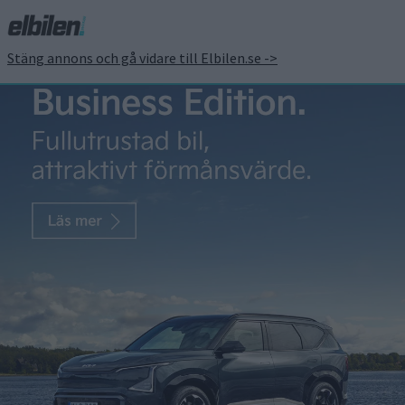
Stäng annons och gå vidare till Elbilen.se ->
Massivt bildsvep –
hetaste nyheterna från
Kina