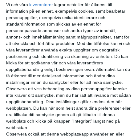
Vi och våra
leverantorer
lagrar och/eller får åtkomst till
information på en enhet, exempelvis cookies, samt bearbetar
personuppgifter, exempelvis unika identifierare och
standardinformation som skickas av en enhet för
personanpassade annonser och andra typer av innehåll,
annons- och innehållsmätning samt målgruppsinsikter, samt för
att utveckla och förbättra produkter.
Med din tillåtelse kan vi och
våra leverantörer använda exakta uppgifter om geografisk
positionering och identifiering via skanning av enheten. Du kan
Av alla generiska suv-modeller över 5,2 meter är Rox Adams (5
klicka för att godkänna vår och våra leverantörers
uppgiftsbehandling enligt beskrivningen ovan. Alternativt kan du
298 mm) den mest egna. Batteriet på 56 kWh är kopplat till en
få åtkomst till mer detaljerad information och ändra dina
förbränningsmotor som agerar räckviddsförlängre. I kupén
inställningar innan du samtycker eller för att neka samtycke.
finns sex lyxiga fåtöljer, sjusitsig version erbjuds också. Rox
Observera att viss behandling av dina personuppgifter kanske
Motor grundades 2023 och hette fram till i fjol Polestones
inte kräver ditt samtycke, men du har rätt att invända mot sådan
Automobile.
uppgiftsbehandling. Dina inställningar gäller endast den här
webbplatsen. Du kan när som helst ändra dina preferenser eller
dra tillbaka ditt samtycke genom att gå tillbaka till denna
webbplats och klicka på knappen "Integritet" längst ned på
webbsidan.
Observera också att denna webbplats/app använder en eller