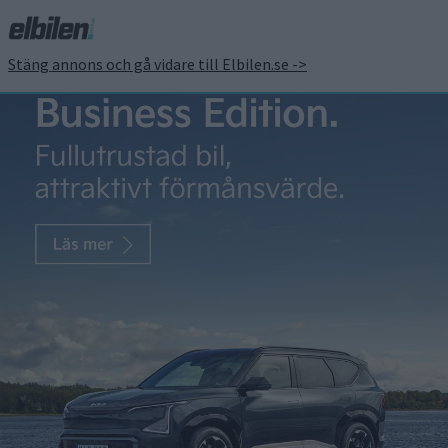
Stäng annons och gå vidare till Elbilen.se ->
Premiär: Renault Scenic –
En lagom stor familjebil