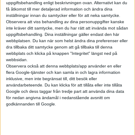
Plus
artiklar
uppgiftsbehandling enligt beskrivningen ovan. Alternativt kan du
få åtkomst till mer detaljerad information och ändra dina
inställningar innan du samtycker eller för att neka samtycke.
Observera att viss behandling av dina personuppgifter kanske
inte kräver ditt samtycke, men du har rätt att invända mot sådan
uppgiftsbehandling. Dina inställningar gäller endast den här
webbplatsen. Du kan när som helst ändra dina preferenser eller
dra tillbaka ditt samtycke genom att gå tillbaka till denna
webbplats och klicka på knappen "Integritet" längst ned på
webbsidan.
Observera också att denna webbplats/app använder en eller
flera Google-tjänster och kan samla in och lagra information
12 jan 2026
inklusive, men inte begränsat till, ditt besök eller
Twingo, AMG och dold iX3 – rapport från
användarbeteende. Du kan klicka för att tillåta eller inte tillåta
Brussels Motor Show
Google och dess taggar från tredje part att använda dina data
för nedan angivna ändamål i nedanstående avsnitt om
godkännanden till Google.
Plus
artiklar