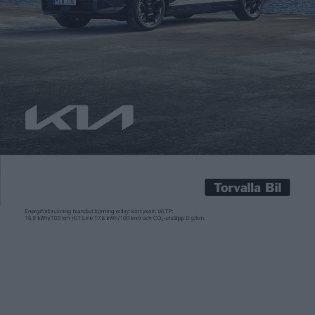
Fredrik Sandberg
6 okt 2023
När Renault nu äntligen lanserar en eldriven familjebil har
räckvidden prioriterats framför storleken. Vi åkte till Paris för
en provsittning. Äntligen, kan man väl säga. Efter över ett
decennium som framgångsrik elbilstillverkare har Renault till
slut tagit fram en rejäl familjebil. En bil för den europeiska
familjen, får man kanske säga. För Scenic som modellen […]