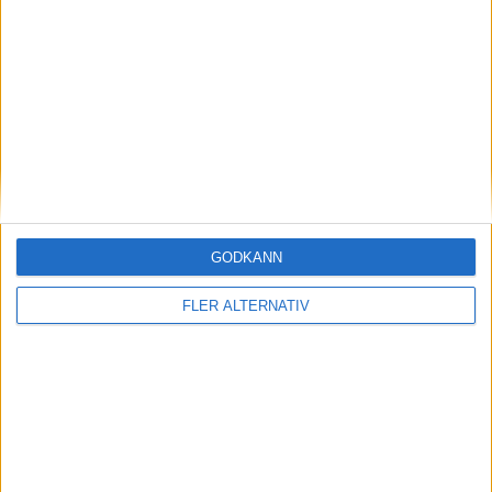
Läs mer
Plus
artiklar
GODKÄNN
FLER ALTERNATIV
29 jul 2026
Test: Så klarade sig MG Cyberster bland
supersportbilarna