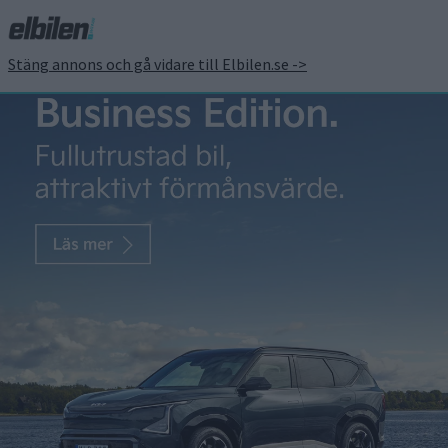
Stäng annons och gå vidare till Elbilen.se ->
Sandberg: När ska Teslas
betatestare få
kollektivavtal?
Fredrik Sandberg
12 dec 2023
Om du köper en robotdammsugare är det några funktioner
som du tycker ska finnas på plats. Du skulle nog bli förvånad
om den slutade dammsuga i köket och ett meddelande dök upp
om att dammsugaren är en betaversion, med en kommande
uppdatering så kommer du även att kunna fånga upp
brödsmulorna under bordet. När det […]