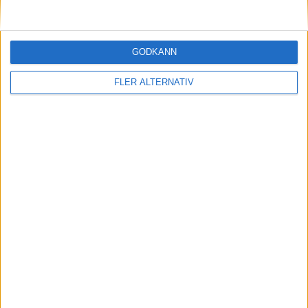
29 jul 2026
Test: Så klarade sig MG Cyberster bland
supersportbilarna
GODKÄNN
FLER ALTERNATIV
Plus
artiklar
27 jul 2026
Laddhybrid eller elbil till fjällen?