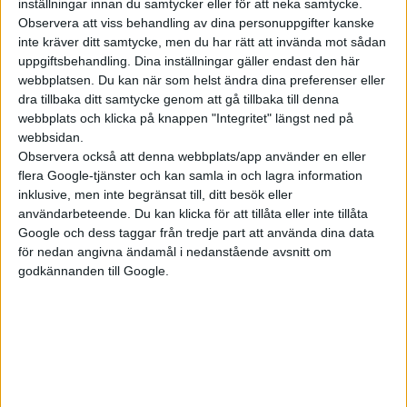
inställningar innan du samtycker eller för att neka samtycke.
Observera att viss behandling av dina personuppgifter kanske
26 jul 2026
inte kräver ditt samtycke, men du har rätt att invända mot sådan
Chocken när jag tog dieselbil till Sundsvall
uppgiftsbehandling. Dina inställningar gäller endast den här
webbplatsen. Du kan när som helst ändra dina preferenser eller
dra tillbaka ditt samtycke genom att gå tillbaka till denna
webbplats och klicka på knappen "Integritet" längst ned på
Plus
artiklar
webbsidan.
Observera också att denna webbplats/app använder en eller
flera Google-tjänster och kan samla in och lagra information
inklusive, men inte begränsat till, ditt besök eller
användarbeteende. Du kan klicka för att tillåta eller inte tillåta
Google och dess taggar från tredje part att använda dina data
för nedan angivna ändamål i nedanstående avsnitt om
godkännanden till Google.
21 apr 2026
Blomhäll: Den missförstådda elbilspremien