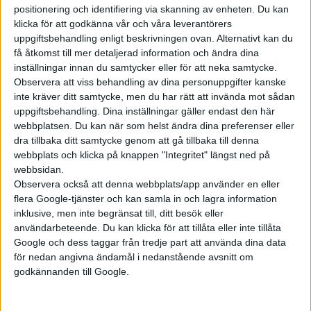
positionering och identifiering via skanning av enheten. Du kan
klicka för att godkänna vår och våra leverantörers
Prenumerera
uppgiftsbehandling enligt beskrivningen ovan. Alternativt kan du
få åtkomst till mer detaljerad information och ändra dina
inställningar innan du samtycker eller för att neka samtycke.
Mest lästa
Observera att viss behandling av dina personuppgifter kanske
inte kräver ditt samtycke, men du har rätt att invända mot sådan
5 aug 2026
uppgiftsbehandling. Dina inställningar gäller endast den här
Uppgift: då kommer Volvos nya eldrivna volymmodell EX50
webbplatsen. Du kan när som helst ändra dina preferenser eller
dra tillbaka ditt samtycke genom att gå tillbaka till denna
7 aug 2026
webbplats och klicka på knappen "Integritet" längst ned på
Studie: Förbränningsbilar borde skrotas direkt
webbsidan.
7 aug 2026
Observera också att denna webbplats/app använder en eller
EU-plan: V2G-krav ska göra elbilar till del av energisystemet
flera Google-tjänster och kan samla in och lagra information
inklusive, men inte begränsat till, ditt besök eller
6 aug 2026
Nu även Byd – då vill jätten tillverka solid state-batterier
användarbeteende. Du kan klicka för att tillåta eller inte tillåta
Google och dess taggar från tredje part att använda dina data
6 aug 2026
för nedan angivna ändamål i nedanstående avsnitt om
Säljstart för instegsversionen av ID. Polo
godkännanden till Google.