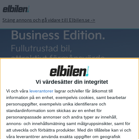
Stäng annons och gå vidare till Elbilen.se ->
MG Marvel R
Vi värdesätter din integritet
Vi och våra
leverantorer
lagrar och/eller får åtkomst till
information på en enhet, exempelvis cookies, samt bearbetar
Elbilens nyhetsbrev
personuppgifter, exempelvis unika identifierare och
standardinformation som skickas av en enhet för
Håll dig uppdaterad om de senaste nyheterna!
personanpassade annonser och andra typer av innehåll,
annons- och innehållsmätning samt målgruppsinsikter, samt för
att utveckla och förbättra produkter.
Med din tillåtelse kan vi och
våra leverantörer använda exakta uppgifter om geografisk