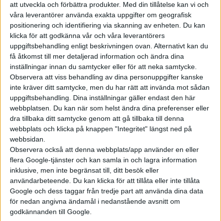
att utveckla och förbättra produkter.
Med din tillåtelse kan vi och
våra leverantörer använda exakta uppgifter om geografisk
positionering och identifiering via skanning av enheten. Du kan
klicka för att godkänna vår och våra leverantörers
uppgiftsbehandling enligt beskrivningen ovan. Alternativt kan du
få åtkomst till mer detaljerad information och ändra dina
inställningar innan du samtycker eller för att neka samtycke.
Observera att viss behandling av dina personuppgifter kanske
inte kräver ditt samtycke, men du har rätt att invända mot sådan
uppgiftsbehandling. Dina inställningar gäller endast den här
webbplatsen. Du kan när som helst ändra dina preferenser eller
dra tillbaka ditt samtycke genom att gå tillbaka till denna
webbplats och klicka på knappen "Integritet" längst ned på
webbsidan.
Observera också att denna webbplats/app använder en eller
flera Google-tjänster och kan samla in och lagra information
inklusive, men inte begränsat till, ditt besök eller
användarbeteende. Du kan klicka för att tillåta eller inte tillåta
Google och dess taggar från tredje part att använda dina data
för nedan angivna ändamål i nedanstående avsnitt om
godkännanden till Google.