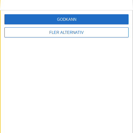
30 dec 2025
Scania-chefen om elektrifiering: industrin
GODKÄNN
redo, kunderna inte
FLER ALTERNATIV
Läs mer
nyheter