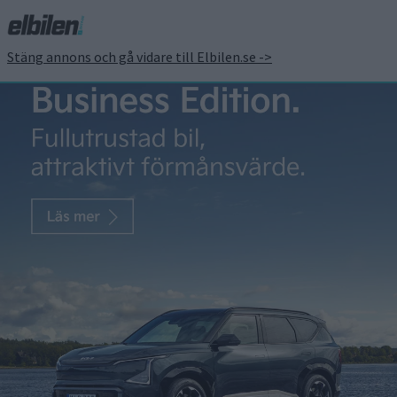
Stäng annons och gå vidare till Elbilen.se ->
”Största förvärvet i EU” –
Jätteorder på ellastbilar
till Scania