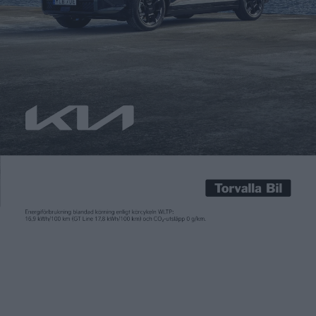
Carl Undéhn
15 jun 2026
Kemikalieleverantören Wibax och lastbilstillverkaren Scania
har sedan flera år ett samarbete kring att ta fram eldrivna
lösningar för transporter. 2021 satte till exempel Wibax in en
eldriven lastbil på 64 ton för att trafikera sträckan mellan
Piteå och Skellefteå. Nu har de båda företagen slutit ett nytt
avtal som beskrivs som rekordstort när Scania ska […]
Kemikalieleverantören Wibax och lastbilstillverkaren Scania
har sedan flera år ett samarbete kring att ta fram eldrivna
lösningar för transporter. 2021 satte till exempel Wibax in en
eldriven lastbil på 64 ton för att trafikera sträckan mellan
Piteå och Skellefteå.
Nu har de båda företagen slutit ett nytt avtal som beskrivs
som rekordstort när Scania ska leverera 105 eldrivna lastbilar