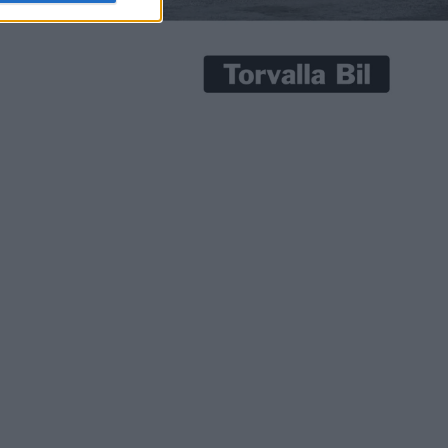
 V2G
S-