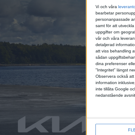
Vi och våra
leverant
bearbetar personuppg
personanpassade ann
samt för att utveckla
uppgifter om geograf
vår och våra leverant
detaljerad informati
att viss behandling 
sådan uppgiftsbehand
dina preferenser elle
"Integritet" längst 
Observera också att 
information inklusive,
inte tillåta Google 
nedanstående avsnit
Relaterat innehåll
nyheter
nyheter
FL