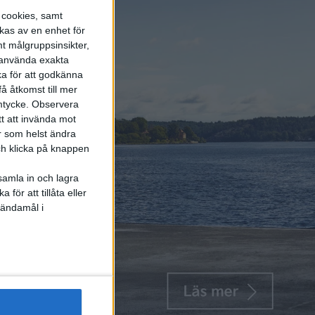
s cookies, samt
kas av en enhet för
t målgruppsinsikter,
r använda exakta
ka för att godkänna
å åtkomst till mer
mtycke.
Observera
tt att invända mot
r som helst ändra
och klicka på knappen
samla in och lagra
för att tillåta eller
 ändamål i