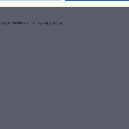
28 maj 2026
isar första eldrivna
Scania kombinerar
 för
med ultrasnabb MC
gsfordon
laddning
nyheter