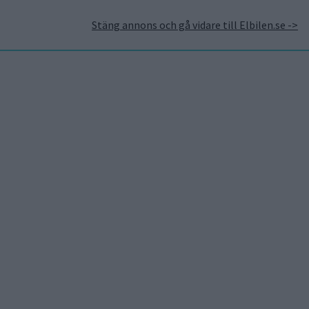
Stäng annons och gå vidare till Elbilen.se ->
takt
Annonsera hos Elbilen
Tidningsarkivet
Prenumerera
Mest lästa
7 aug 2026
Studie: Förbränningsbilar
borde skrotas direkt
5 aug 2026
Uppgift: då kommer Volvos
nya eldrivna volymmodell
EX50
7 aug 2026
EU-plan: V2G-krav ska göra
elbilar till del av