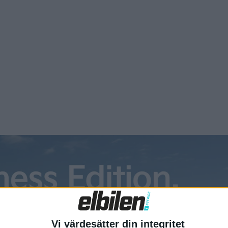
montera både förbränningsmotor- och ellastbilar, vilket sä
us Sundvall som är chef för Scania Production Angers.
 när det hade tillverkats 1 000 eldrivna lastbilar vid fabrike
kning i industriell skala av de eldrivna lastbilarna som därme
ngre.
Vi värdesätter din integritet