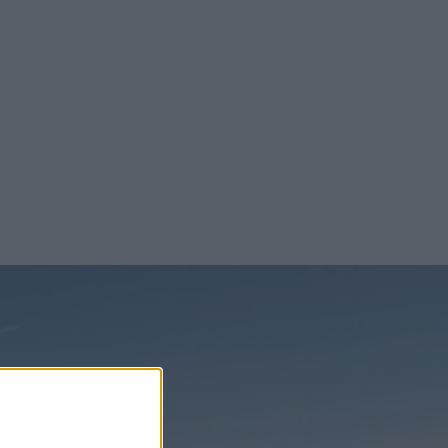
kerställer
n i
d är en del