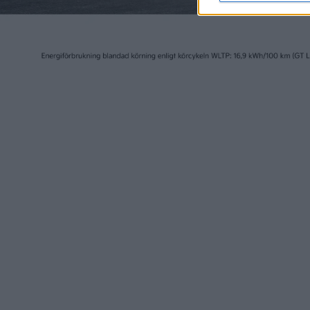
15 jun 2026
2 jun 2026
”Största förvärvet i EU” –
Scania v
Jätteorder på ellastbilar
CrewCab
till Scania
räddnin
nyheter
nyheter