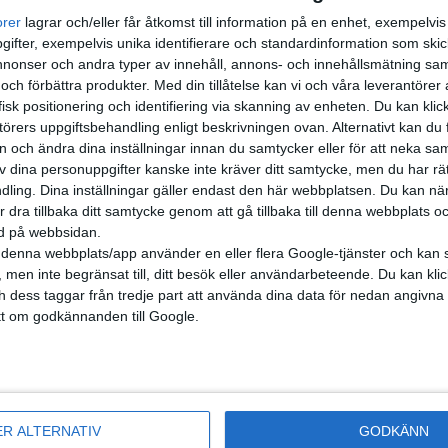
orer
lagrar och/eller får åtkomst till information på en enhet, exempelvi
ifter, exempelvis unika identifierare och standardinformation som skic
onser och andra typer av innehåll, annons- och innehållsmätning sam
 och förbättra produkter.
Med din tillåtelse kan vi och våra leverantöre
isk positionering och identifiering via skanning av enheten. Du kan klic
örers uppgiftsbehandling enligt beskrivningen ovan. Alternativt kan du f
on och ändra dina inställningar innan du samtycker eller för att neka sa
av dina personuppgifter kanske inte kräver ditt samtycke, men du har rä
ling. Dina inställningar gäller endast den här webbplatsen. Du kan nä
r dra tillbaka ditt samtycke genom att gå tillbaka till denna webbplats 
ned på webbsidan.
denna webbplats/app använder en eller flera Google-tjänster och kan 
 men inte begränsat till, ditt besök eller användarbeteende. Du kan klicka 
och dess taggar från tredje part att använda dina data för nedan angivna
t om godkännanden till Google.
nyheter
ER ALTERNATIV
GODKÄNN