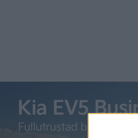
marknadsförutsättningar. Anläggningen kommer att kunna 
att vi kan möta en förändrad kundefterfrågan, säger Petr
Tidigare i år meddelade Scania att de passerat en milstolpe
Södertälje. Med det menar Scania att de uppnått en tillver
av den vanliga produktionen och inget nischat segment lä