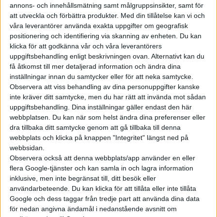
Årets mässa var nummer 23 i
annons- och innehållsmätning samt målgruppsinsikter, samt för
ordningen och bjöd på 1 085
att utveckla och förbättra produkter.
Med din tillåtelse kan vi och
våra leverantörer använda exakta uppgifter om geografisk
utställda bilar, utspritt på ett
positionering och identifiering via skanning av enheten. Du kan
220 000 kvadratmeter stort
klicka för att godkänna vår och våra leverantörers
utställningsområde i Canton
uppgiftsbehandling enligt beskrivningen ovan. Alternativt kan du
Fair Complex. Fyra timmar på
få åtkomst till mer detaljerad information och ändra dina
mässområdet räckte inte på
inställningar innan du samtycker eller för att neka samtycke.
långa vägar. Men här...
Observera att viss behandling av dina personuppgifter kanske
inte kräver ditt samtycke, men du har rätt att invända mot sådan
uppgiftsbehandling. Dina inställningar gäller endast den här
webbplatsen. Du kan när som helst ändra dina preferenser eller
dra tillbaka ditt samtycke genom att gå tillbaka till denna
webbplats och klicka på knappen "Integritet" längst ned på
Elbilens nyhetsbrev
webbsidan.
Observera också att denna webbplats/app använder en eller
Håll dig uppdaterad om de senaste nyheterna!
flera Google-tjänster och kan samla in och lagra information
inklusive, men inte begränsat till, ditt besök eller
användarbeteende. Du kan klicka för att tillåta eller inte tillåta
Google och dess taggar från tredje part att använda dina data
för nedan angivna ändamål i nedanstående avsnitt om