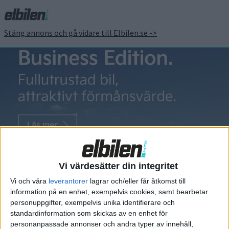
Stäng annons och gå vidare till Elbilen.se ->
Nyheter
Massivt
NYHETER
bildsvep –
Vi värdesätter din integritet
hetaste
Vi och våra
leverantorer
lagrar och/eller får åtkomst till
nyheterna från
information på en enhet, exempelvis cookies, samt bearbetar
Kina
personuppgifter, exempelvis unika identifierare och
standardinformation som skickas av en enhet för
Auto Guangzhou är gigantiskt.
personanpassade annonser och andra typer av innehåll,