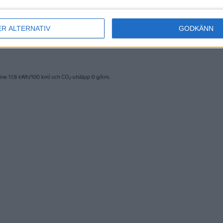
ER ALTERNATIV
GODKÄNN
erige AB och trycks av www.fridholmpartners.se