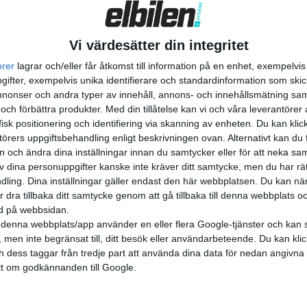
– och vem vill inte inleda et...
Vi värdesätter din integritet
orer
lagrar och/eller får åtkomst till information på en enhet, exempelvi
ifter, exempelvis unika identifierare och standardinformation som skic
onser och andra typer av innehåll, annons- och innehållsmätning sam
 och förbättra produkter.
Med din tillåtelse kan vi och våra leverantöre
isk positionering och identifiering via skanning av enheten. Du kan klic
örers uppgiftsbehandling enligt beskrivningen ovan. Alternativt kan du f
on och ändra dina inställningar innan du samtycker eller för att neka sa
av dina personuppgifter kanske inte kräver ditt samtycke, men du har rä
ling. Dina inställningar gäller endast den här webbplatsen. Du kan nä
r dra tillbaka ditt samtycke genom att gå tillbaka till denna webbplats 
ned på webbsidan.
denna webbplats/app använder en eller flera Google-tjänster och kan 
 men inte begränsat till, ditt besök eller användarbeteende. Du kan klicka 
och dess taggar från tredje part att använda dina data för nedan angivna
t om godkännanden till Google.