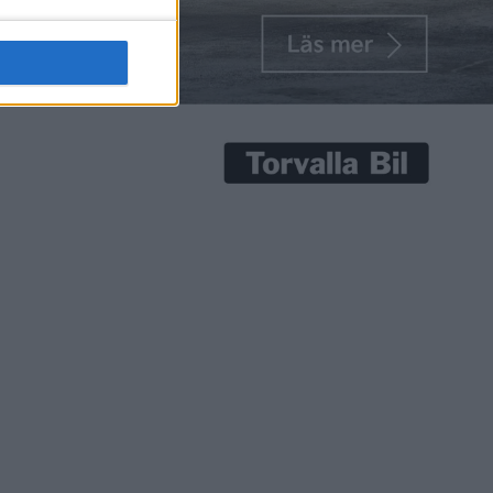
senaste nyheterna!
Prenumerera