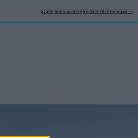
Stäng annons och gå vidare till Elbilen.se ->
takt
Annonsera hos Elbilen
Tidningsarkivet
Prenumerera
Mest lästa
5 aug 2026
Uppgift: då kommer
Volvos nya eldrivna
volymmodell EX50
6 aug 2026
Nu även Byd – då vill
jätten tillverka solid
state-batterier
6 aug 2026
Säljstart för
instegsversionen av ID.