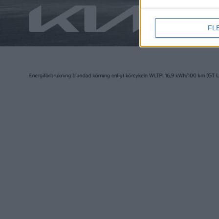
FL
Elbilen i Sverige ägs av Tidningen Elbilen i Sv
Ansvarig utgivare:
Fredrik Sandberg
Adress:
Götgatan 71
116 21 STOCKHOLM