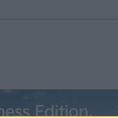
Nyheter
elbilenPLUS
Tester
Magasinet
Krönikor
Podcast
Kon
ngo, AMG och dold iX3 – rapport
n Brussels Motor Show
t den klassiska bilsalongen i Genève gått i graven har nu
 i Bryssel allt mer kommit att fylla dess skor. Och konstigt är
, för salongen i den belgiska huvudstaden hålls alltid i början av