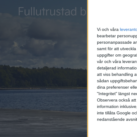
januari 
Vi och våra
leverant
bearbetar personuppg
personanpassade ann
samt för att utveckla
uppgifter om geograf
vår och våra leverant
detaljerad informati
att viss behandling 
sådan uppgiftsbehand
dina preferenser elle
"Integritet" längst 
Observera också att 
information inklusive,
inte tillåta Google 
nedanstående avsnit