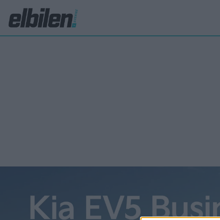
Opel
Twi
PREMIUM
frå
Efter at
salongen
inte det