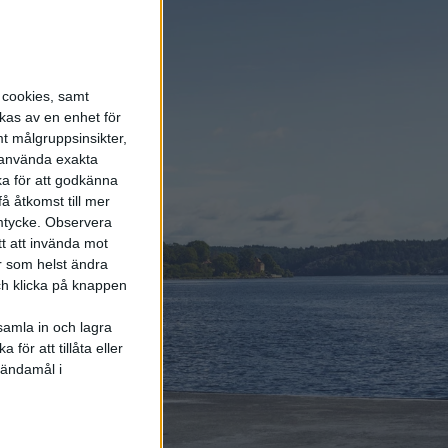
Polo
6 aug 2026
Helt enligt plan – nu
byggs BMW i3
s cookies, samt
kas av en enhet för
t målgruppsinsikter,
r använda exakta
6 aug 2026
ka för att godkänna
Volvokoncernen
å åtkomst till mer
samarbetar med Toyota
mtycke.
Observera
kring vätgas för tung
trafik
tt att invända mot
r som helst ändra
och klicka på knappen
samla in och lagra
för att tillåta eller
Elbilens
 ändamål i
nyhetsbrev
Håll dig uppdaterad om de