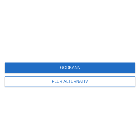
4 feb 2026
Nya uppgifter om samtal: ska Ford bygga
Polestar och Zeekr i Europa?
nyheter
GODKÄNN
FLER ALTERNATIV