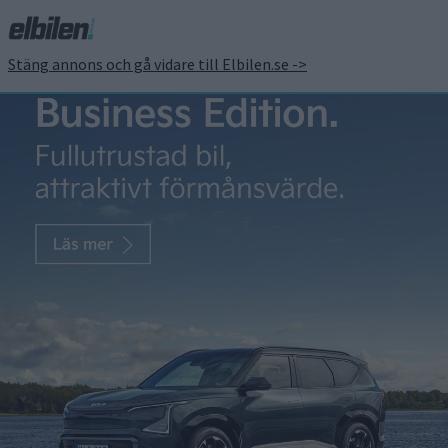
Stäng annons och gå vidare till Elbilen.se ->
Årets elbil 2025 är Zeekr
7X