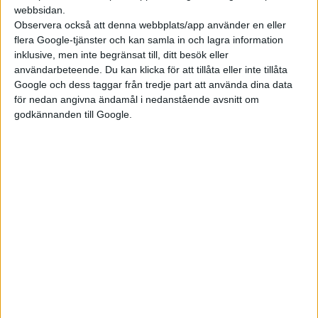
webbsidan.
stark uppställning under årets final – som vanns av Zeekr 7X!
Observera också att denna webbplats/app använder en eller
flera Google-tjänster och kan samla in och lagra information
”Zeekr 7X är en stor, rymlig suv med klassledande laddning,
inklusive, men inte begränsat till, ditt besök eller
lång räckvidd, rymliga, bekväma säten, skön åkkomfort och ett
användarbeteende. Du kan klicka för att tillåta eller inte tillåta
modernt infotainmentsystem till ett oerhört
Google och dess taggar från tredje part att använda dina data
konkurrenskraftigt pris. Den klarar svenska vinterförhållanden
för nedan angivna ändamål i nedanstående avsnitt om
med bravur och är med sin kompletta profil med god marginal
godkännanden till Google.
Årets elbil 2025”, lyder motiveringen.