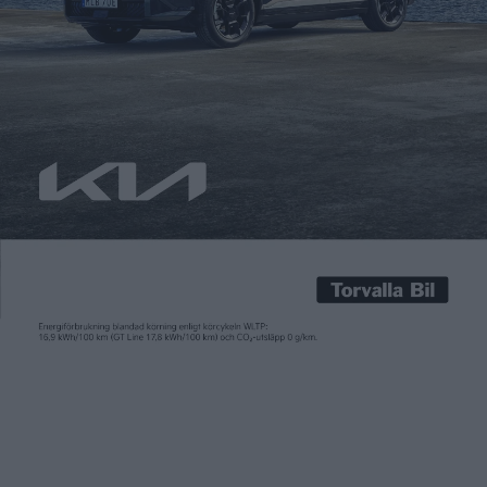
Carl Undéhn
18 dec 2025
Sedan 2013 har vi på tidningen Elbilen delat ut priset Årets
elbil. Genom att utgå från alla de bilar vi provkört och testat
under året – 41 stycken blev det under 2025 – väljs ett antal ut
till en final, som innebär att kandidaterna hårdtestas under en
långkörning i svenskt vinterklimat. Under årets final hade vi
[…]
Sedan 2013 har vi på tidningen Elbilen delat ut priset Årets
elbil. Genom att utgå från alla de bilar vi provkört och testat
under året – 41 stycken blev det under 2025 – väljs ett antal ut
till en final, som innebär att kandidaterna hårdtestas under en
långkörning i svenskt vinterklimat.