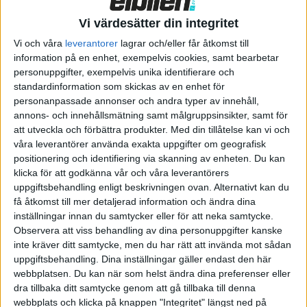
extra ljudsystemet.
Vi värdesätter din integritet
Vi och våra
leverantorer
lagrar och/eller får åtkomst till
information på en enhet, exempelvis cookies, samt bearbetar
personuppgifter, exempelvis unika identifierare och
standardinformation som skickas av en enhet för
personanpassade annonser och andra typer av innehåll,
annons- och innehållsmätning samt målgruppsinsikter, samt för
att utveckla och förbättra produkter.
Med din tillåtelse kan vi och
våra leverantörer använda exakta uppgifter om geografisk
positionering och identifiering via skanning av enheten. Du kan
klicka för att godkänna vår och våra leverantörers
uppgiftsbehandling enligt beskrivningen ovan. Alternativt kan du
få åtkomst till mer detaljerad information och ändra dina
De sju finalisterna under årets final i Funäsdalen.
inställningar innan du samtycker eller för att neka samtycke.
Observera att viss behandling av dina personuppgifter kanske
inte kräver ditt samtycke, men du har rätt att invända mot sådan
uppgiftsbehandling. Dina inställningar gäller endast den här
Men så mycket kan vi säga redan nu: aldrig har det varit så
webbplatsen. Du kan när som helst ändra dina preferenser eller
enkelt att köra upp till fjällen med en elbil som nu. Räckvidden
dra tillbaka ditt samtycke genom att gå tillbaka till denna
ökar och snabbladdningen blir snabbare. Det var med andra en
webbplats och klicka på knappen "Integritet" längst ned på