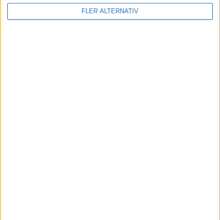
FLER ALTERNATIV
nyheter
1 jul 2026
Forskning: ”Elektrokemisk tvätt” kan ge
batterier nytt liv