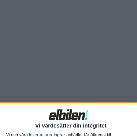
BMW däremot håller fast vid strategin att köpa in battericeller
från externa tillverkare. Och då celler som BMW forskat kring
och utvecklat på egen hand vid sitt Battery Cell Competence
Centre. Utöver det har BMW också en pilotanläggning för
tester av tillverkning av celler.
Vi värdesätter din integritet
En visualisering av BMW:s nya återvinningscenter i tyska
Vi och våra
leverantorer
lagrar och/eller får åtkomst till
Kirchroth.