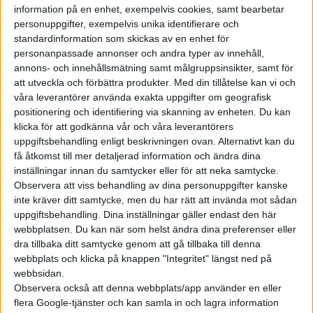
information på en enhet, exempelvis cookies, samt bearbetar
personuppgifter, exempelvis unika identifierare och
standardinformation som skickas av en enhet för
Arbetet där utökas nu med ett Cell Recycling Competence
personanpassade annonser och andra typer av innehåll,
annons- och innehållsmätning samt målgruppsinsikter, samt för
Centre för återvinning värdefulla metaller genom vad BMW
att utveckla och förbättra produkter.
Med din tillåtelse kan vi och
kallar för ”direkt återvinning”. Det beskrivs som mindre
våra leverantörer använda exakta uppgifter om geografisk
energikrävande än traditionell återvinning av battericeller,
positionering och identifiering via skanning av enheten. Du kan
som sker genom kemiska eller termiska processer. I stället för
klicka för att godkänna vår och våra leverantörers
att utvinna metallerna och återskapa dem i sitt ursprungliga
uppgiftsbehandling enligt beskrivningen ovan. Alternativt kan du
få åtkomst till mer detaljerad information och ändra dina
tillstånd återanvänds materialen här direkt till produktionen
inställningar innan du samtycker eller för att neka samtycke.
av nya battericeller.
Observera att viss behandling av dina personuppgifter kanske
inte kräver ditt samtycke, men du har rätt att invända mot sådan
– Det nya kompetenscentret för cellåtervinning tillför
uppgiftsbehandling. Dina inställningar gäller endast den här
ytterligare ett element till vår interna expertis: Från
webbplatsen. Du kan när som helst ändra dina preferenser eller
utveckling och pilotproduktion till återvinning skapar vi ett
dra tillbaka ditt samtycke genom att gå tillbaka till denna
slutet kretslopp för battericeller och drar nytta av de korta
webbplats och klicka på knappen "Integritet" längst ned på
webbsidan.
avstånden mellan våra Competence Centres i Bayern, säger
Observera också att denna webbplats/app använder en eller
Markus Fallböhmer som är chef för batteritilvekrning hos
flera Google-tjänster och kan samla in och lagra information
BMW.