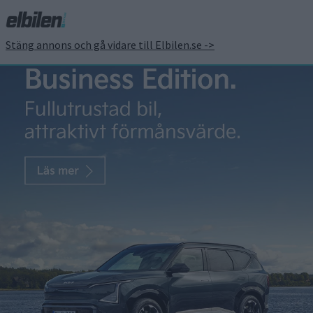
Stäng annons och gå vidare till Elbilen.se ->
BMW miljonsatsar på
återvinning för billigare
batteritillverkning