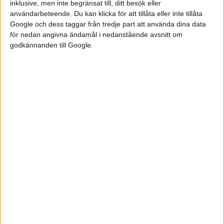
inklusive, men inte begränsat till, ditt besök eller
användarbeteende. Du kan klicka för att tillåta eller inte tillåta
BMW uppges ha investerat 10 miljoner euro i den nya
Google och dess taggar från tredje part att använda dina data
återvinningsprocessen, vilket motsvarar nästan 115 miljoner
för nedan angivna ändamål i nedanstående avsnitt om
kronor. Något som i längden väntas leda till sänkta
godkännanden till Google.
kostnaderna för tillverkaren.
– Den direkta återvinningen kommer att bidra till att minska
kostnaderna för vår pilotlinje för battericeller, säger Markus
Fallböhmer.
Cellerna som utvecklas vid Battery Cell Competence Centre
tillverkas sedan vid BMW:s pilotanläggning, där de återvunna
materialen ska användas.