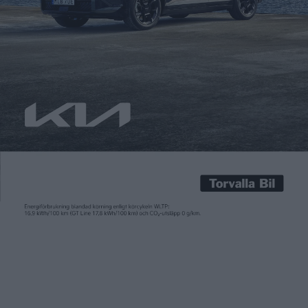
Carl Undéhn
19 dec 2024
Efter att först varit skeptisk till satsningar på egen
tillverkning av battericeller har flera biltillverkare ändrat åsikt
om saken. Bland annat Volvo, som bygger en batterifabrik i
Göteborg – ursprungligen i samarbete med Northvolt som nu
ser ut att köpas ut – och Mercedes hoppade på samarbetet ACC
med Stellantis och franska energibolaget Total som […]
Efter att först varit skeptisk till satsningar på egen
tillverkning av battericeller har flera biltillverkare ändrat åsikt
om saken. Bland annat Volvo, som bygger en batterifabrik i
Göteborg – ursprungligen i samarbete med Northvolt som nu
ser ut att köpas ut – och Mercedes hoppade på samarbetet ACC
med Stellantis och franska energibolaget Total som bygger
batterifabriker i både Europa och Kanada.