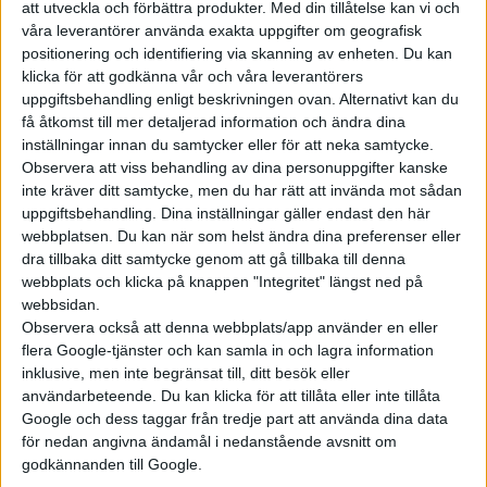
att utveckla och förbättra produkter.
Med din tillåtelse kan vi och
cylindriska celler som sitter i till exempel iX3.
våra leverantörer använda exakta uppgifter om geografisk
positionering och identifiering via skanning av enheten. Du kan
klicka för att godkänna vår och våra leverantörers
uppgiftsbehandling enligt beskrivningen ovan. Alternativt kan du
få åtkomst till mer detaljerad information och ändra dina
inställningar innan du samtycker eller för att neka samtycke.
Observera att viss behandling av dina personuppgifter kanske
inte kräver ditt samtycke, men du har rätt att invända mot sådan
uppgiftsbehandling. Dina inställningar gäller endast den här
webbplatsen. Du kan när som helst ändra dina preferenser eller
dra tillbaka ditt samtycke genom att gå tillbaka till denna
webbplats och klicka på knappen "Integritet" längst ned på
webbsidan.
Observera också att denna webbplats/app använder en eller
flera Google-tjänster och kan samla in och lagra information
inklusive, men inte begränsat till, ditt besök eller
användarbeteende. Du kan klicka för att tillåta eller inte tillåta
Google och dess taggar från tredje part att använda dina data
för nedan angivna ändamål i nedanstående avsnitt om
godkännanden till Google.