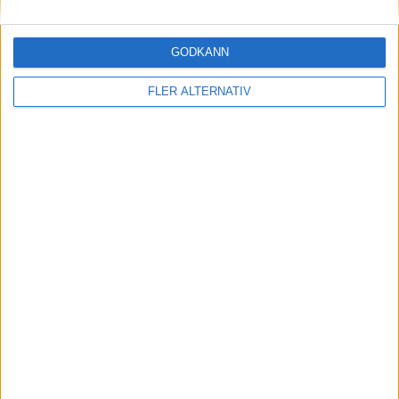
30 jun 2026
GODKÄNN
Premiär: vi har kollat in nya BMW iX5
FLER ALTERNATIV
Läs mer
nyheter