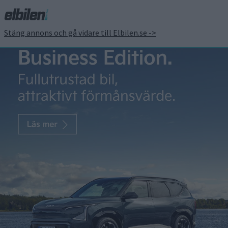
Stäng annons och gå vidare till Elbilen.se ->
BMW släpper ny
teaserbild inför premiär
av nya iX5