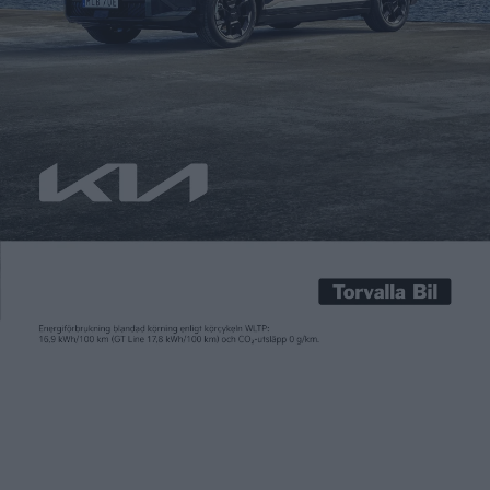
Carl Undéhn
30 jun 2026
Det är dags för att dra av skynket på nya BMW X5 och den här
gången kommer den även i en helt eldriven version som iX5.
Premiären sker idag, 30 juni, och som en sista teaserbild inför
det har BMW släppt en ny bild av fronten. På bilden ser vi
iX5:ans ljussignatur med en belyst […]
Det är dags för att dra av skynket på nya BMW X5 och den här
gången kommer den även i en helt eldriven version som iX5.
Premiären sker idag, 30 juni, och som en sista teaserbild inför
det har BMW släppt en ny bild av fronten. På bilden ser vi
iX5:ans ljussignatur med en belyst grill i samma stående design
som hos BMW iX3. Från den går det ut horisontella ljusslingor
mot strålkastarna med en ljusbild i form av två kryss på
vardera sida av grillen.