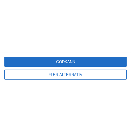
14 jul 2026
BMW ökar produktionen av motorer till Neue
Klasse
nyheter
GODKÄNN
FLER ALTERNATIV
13 jul 2026