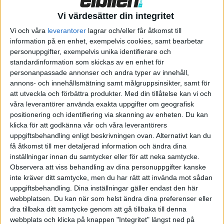
beslutsam framtoning. Hos BMW M följer formen alltid
funktionen. Varje detalj har ett tydligt syfte för prestandan. För
Vi värdesätter din integritet
mig är det här projektet särskilt speciellt eftersom det tar
Vi och våra
leverantorer
lagrar och/eller får åtkomst till
BMW M:s karaktär in i en ny era, säger Oliver Heilmer som leder
information på en enhet, exempelvis cookies, samt bearbetar
arbetet med design hos BMW M.
personuppgifter, exempelvis unika identifierare och
standardinformation som skickas av en enhet för
Designen har också en svensk koppling genom designern Erik
personanpassade annonser och andra typer av innehåll,
Melldahl, som är en del av teamet som tagit fram bilen.
annons- och innehållsmätning samt målgruppsinsikter, samt för
att utveckla och förbättra produkter.
Med din tillåtelse kan vi och
Insidan är, som hos andra modeller inom Neue Klasse, avskalad
våra leverantörer använda exakta uppgifter om geografisk
men har för övrigt sportiga inslag som en röd markering
positionering och identifiering via skanning av enheten. Du kan
klockan 12 på ratten och ett rött reglage för växelväljaren. I
klicka för att godkänna vår och våra leverantörers
övrigt går det mesta, i alla fall hos konceptbilen, i svart på
uppgiftsbehandling enligt beskrivningen ovan. Alternativt kan du
insidan, där det hittas fyra nyutvecklade skålade stolar.
få åtkomst till mer detaljerad information och ändra dina
inställningar innan du samtycker eller för att neka samtycke.
Observera att viss behandling av dina personuppgifter kanske
inte kräver ditt samtycke, men du har rätt att invända mot sådan
uppgiftsbehandling. Dina inställningar gäller endast den här
webbplatsen. Du kan när som helst ändra dina preferenser eller
dra tillbaka ditt samtycke genom att gå tillbaka till denna
webbplats och klicka på knappen "Integritet" längst ned på