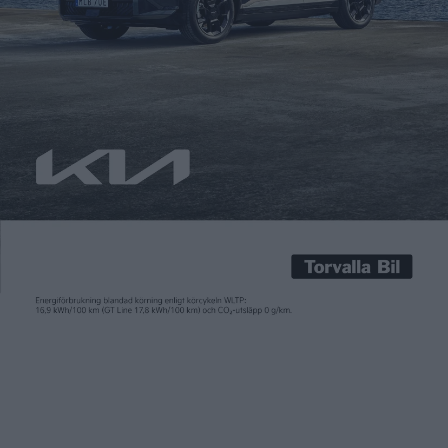
Carl Undéhn
15 jun 2026
BMW är på väg att lansera sin första helt eldrivna M-modell
och under helgens 24-timmarslopp vid Le Mans visades ett
koncept av den kommande bilen upp. BMW M Concept Neue
Klasse är namnet och grunddesignen hämtas från Neue Klasse
och sedanen i3. Men hos M-versionen har formerna spetsats
till för ett mer sportigt utseende. Det […]
BMW är på väg att lansera sin första helt eldrivna M-modell
och under helgens 24-timmarslopp vid Le Mans visades ett
koncept av den kommande bilen upp. BMW M Concept Neue
Klasse är namnet och grunddesignen hämtas från Neue Klasse
och sedanen i3. Men hos M-versionen har formerna spetsats
till för ett mer sportigt utseende. Det innebär bland annat
breda hjulhus, ett markerat bakparti och ett stort luftintag på