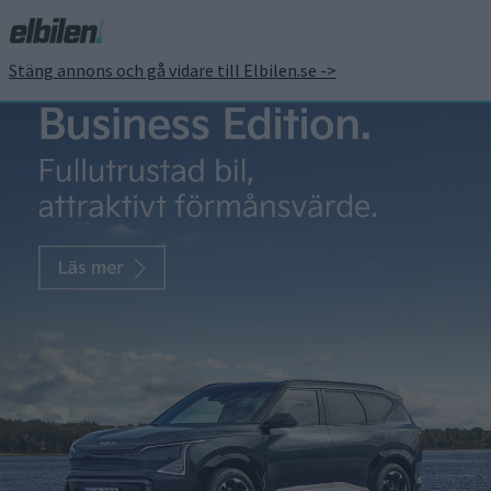
Stäng annons och gå vidare till Elbilen.se ->
BMW visar eldrivet M-
koncept – då kommer
den till Sverige