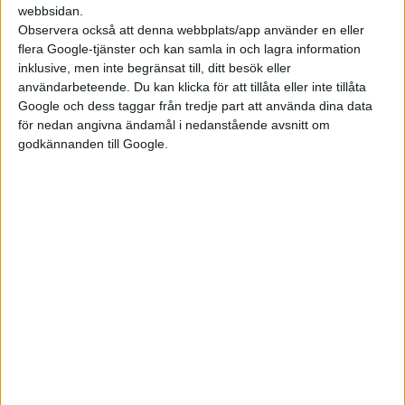
webbsidan.
Observera också att denna webbplats/app använder en eller
flera Google-tjänster och kan samla in och lagra information
inklusive, men inte begränsat till, ditt besök eller
användarbeteende. Du kan klicka för att tillåta eller inte tillåta
Google och dess taggar från tredje part att använda dina data
för nedan angivna ändamål i nedanstående avsnitt om
godkännanden till Google.
De exakta tekniska detaljerna har ännu inte avslöjats, men
sedan tidigare är det klart att BMW M i3 får fyra elmotorer. Det
betyder mer effekt än de 345 kW som dagens fyrhjulsdrivna
Neue Klasse-modeller bjuder på, men exakt hur mycket nämns
inte. Batteriet uppges vara på över 100 kWh och har en
spänning på 800 volt för snabb laddning. M-modellerna ska
använda en särskild variant av BMW:s sjätte generation av
battericeller för optimerad laddning, men inte heller här har
det nämnts om det innebär en högre laddeffekt än de 400 kW
som andra modeller inom Neue Klasse klarar.