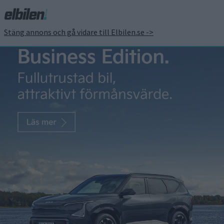
Stäng annons och gå vidare till Elbilen.se ->
Citroën visar eldriven C3
för under 25 000 Euro i
höst