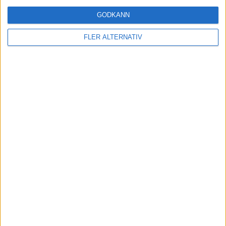
Priset klart – så mycket kostar
GODKÄNN
komfortkryssaren DS8
FLER ALTERNATIV
Läs mer
nyheter