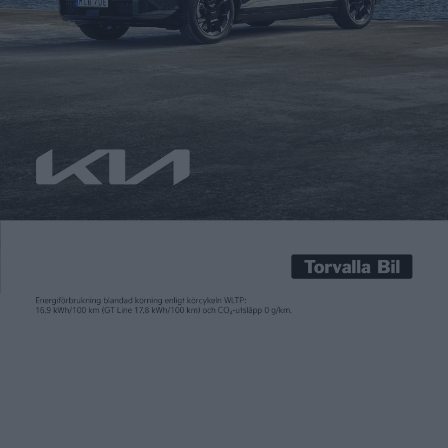
Carl Undéhn
31 aug 2023
Lång räckvidd har länge varit ett säljargument i elbilsvärlden.
Men det ser alltmer ut som att nästa kamp främst handlar om
att lyckas få ut de mindre och billigare modellerna. Även
Citroën vill vara med och slåss om kunderna där och deras
bidrag heter ë-C3. I en intervju med österrikiska Motorprofis
meddelar Citroëns vd Thierry […]
Lång räckvidd har länge varit ett säljargument i elbilsvärlden.
Men det ser alltmer ut som att nästa kamp främst handlar om
att lyckas få ut de mindre och billigare modellerna. Även
Citroën vill vara med och slåss om kunderna där och deras
bidrag heter ë-C3. I en intervju med österrikiska
Motorprofis
meddelar Citroëns vd Thierry Koskas nu att bilen blir en
halvkombi och får ett pris ”under 25.000 Euro”, alltså max