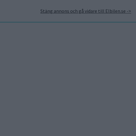
Stäng annons och gå vidare till Elbilen.se ->
takt
Annonsera hos Elbilen
Tidningsarkivet
Prenumerera
Mest lästa
5 aug 2026
Uppgift: då kommer Volvos
nya eldrivna volymmodell
EX50
6 aug 2026
Nu även Byd – då vill jätten
tillverka solid state-
batterier
6 aug 2026
Säljstart för
instegsversionen av ID. Polo