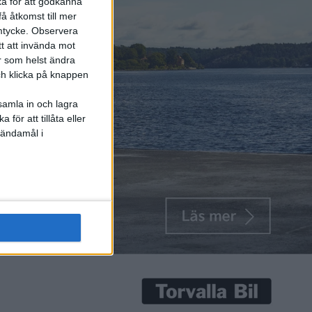
ka för att godkänna
å åtkomst till mer
mtycke.
Observera
tt att invända mot
r som helst ändra
och klicka på knappen
samla in och lagra
för att tillåta eller
 ändamål i
het ska
eugeots