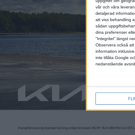
uppgifter om geograf
vår och våra leverant
detaljerad informati
att viss behandling 
sådan uppgiftsbehand
dina preferenser elle
"Integritet" längst 
Relaterat innehåll
Observera också att 
information inklusive,
inte tillåta Google 
nyheter
nyheter
nedanstående avsnit
FL
31 jan 2024
30 jan 2024
Orderböckerna öppnade –
Sverigep
så mycket kostar Polestar
Tavascan