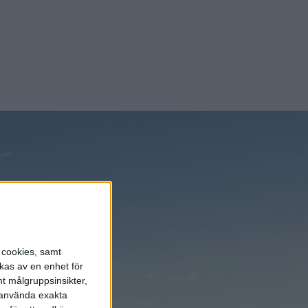
s cookies, samt
kas av en enhet för
t målgruppsinsikter,
r använda exakta