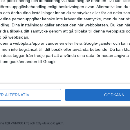
isk positionering och identifiering via skanning av enheten. Du kan klic
örers uppgiftsbehandling enligt beskrivningen ovan. Alternativt kan du f
on och ändra dina inställningar innan du samtycker eller för att neka sa
av dina personuppgifter kanske inte kräver ditt samtycke, men du har rä
ling. Dina inställningar gäller endast den här webbplatsen. Du kan nä
r dra tillbaka ditt samtycke genom att gå tillbaka till denna webbplats 
ned på webbsidan.
denna webbplats/app använder en eller flera Google-tjänster och kan 
 men inte begränsat till, ditt besök eller användarbeteende. Du kan klicka 
och dess taggar från tredje part att använda dina data för nedan angivna
nyheter
t om godkännanden till Google.
ER ALTERNATIV
GODKÄNN
30 jan 2024
remiär för Cupra
ChatGPT och trygg
 och Ioniq 5 N på
få fler att välja P